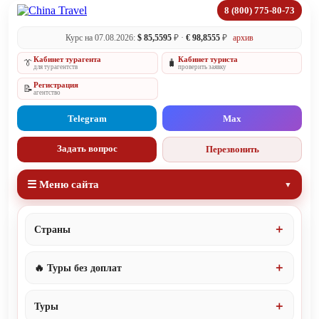
8 (800) 775-80-73
Курс на 07.08.2026:
$ 85,5595
₽ ·
€ 98,8555
₽
архив
Кабинет турагента
Кабинет туриста
👔
🧳
для турагентств
проверить заявку
Регистрация
📝
агентство
Telegram
Max
Задать вопрос
Перезвонить
☰ Меню сайта
Страны
🔥 Туры без доплат
Туры