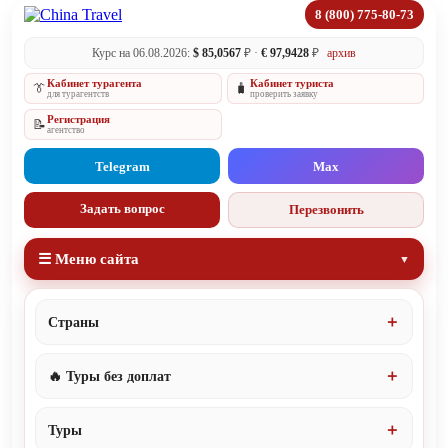
8 (800) 775-80-73
Курс на 06.08.2026:
$ 85,0567
₽ ·
€ 97,9428
₽
архив
Кабинет турагента
Кабинет туриста
👔
🧳
для турагентств
проверить заявку
Регистрация
📝
агентство
Telegram
Max
Задать вопрос
Перезвонить
☰ Меню сайта
Страны
🔥 Туры без доплат
Туры