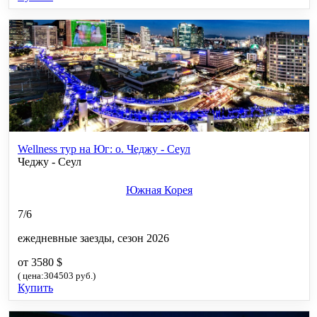
Wellness тур на Юг: о. Чеджу - Сеул
Чеджу - Сеул
Южная Корея
7/6
ежедневные заезды, сезон 2026
от 3580 $
( цена:304503 руб.)
Купить