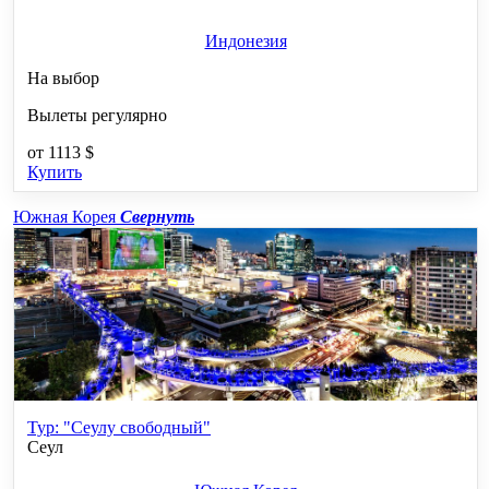
Индонезия
На выбор
Вылеты регулярно
от
1113 $
Купить
Южная Корея
Свернуть
Тур: "Сеулу свободный"
Сеул