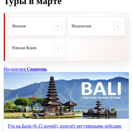
Туры в марте
›
›
Япония
Индонезия
›
Южная Корея
Индонезия
Свернуть
Тур на Бали (6-15 ночей), перелёт регулярными рейсами