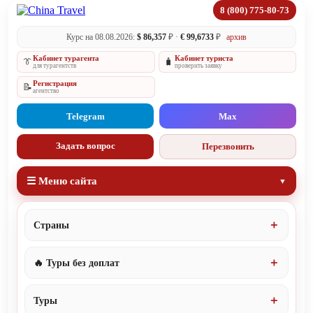
8 (800) 775-80-73
Курс на 08.08.2026:
$ 86,357
₽ ·
€ 99,6733
₽
архив
Кабинет турагента
Кабинет туриста
👔
🧳
для турагентств
проверить заявку
Регистрация
📝
агентство
Telegram
Max
Задать вопрос
Перезвонить
☰ Меню сайта
Страны
🔥 Туры без доплат
Туры