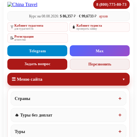
8 (800) 775-80-73
Курс на 08.08.2026:
$ 86,357
₽ ·
€ 99,6733
₽
архив
Кабинет турагента
Кабинет туриста
👔
🧳
для турагентств
проверить заявку
Регистрация
📝
агентство
Telegram
Max
Задать вопрос
Перезвонить
☰ Меню сайта
Страны
🔥 Туры без доплат
Туры