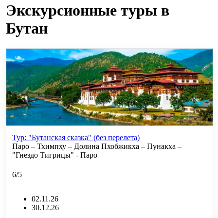
Экскурсионные туры в
Бутан
Тур: "Бутанская сказка" (без перелета)
Паро – Тхимпху – Долина Пхобжикха – Пунакха –
"Гнездо Тигрицы" - Паро
6/5
02.11.26
30.12.26