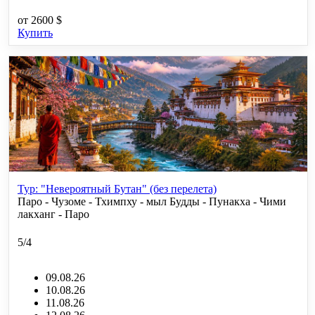
от
2600 $
Купить
Тур: "Невероятный Бутан" (без перелета)
Паро - Чузоме - Тхимпху - мыл Будды - Пунакха - Чими
лакханг - Паро
5/4
09.08.26
10.08.26
11.08.26