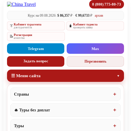
8 (800) 775-80-73
Курс на 09.08.2026:
$ 86,357
₽ ·
€ 99,6733
₽
архив
Кабинет турагента
Кабинет туриста
👔
🧳
для турагентств
проверить заявку
Регистрация
📝
агентство
Telegram
Max
Задать вопрос
Перезвонить
☰ Меню сайта
Страны
🔥 Туры без доплат
Туры