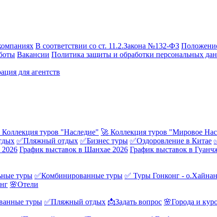
компаниях
В соответствии со ст. 11.2.Закона №132-ФЗ
Положение
боты
Вакансии
Политика защиты и обработки персональных да
ация для агентств
 Коллекция туров "Наследие"
🚀 Коллекция туров "Мировое Нас
тдых
✅Пляжный отдых
✅Бизнес туры
✅Оздоровление в Китае
 2026
График выставок в Шанхае 2026
График выставок в Гуанч
ные туры
✅Комбинированные туры
✅ Туры Гонконг - о.Хайна
онг
🌸Отели
ванные туры
✅Пляжный отдых
📩Задать вопрос
🌸Города и кур