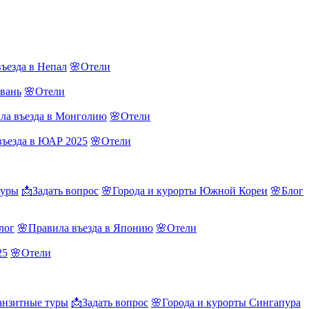
ъезда в Непал
🌸Отели
йвань
🌸Отели
ла въезда в Монголию
🌸Отели
въезда в ЮАР 2025
🌸Отели
туры
📩Задать вопрос
🌸Города и курорты Южной Кореи
🌸Блог
лог
🌸Правила въезда в Японию
🌸Отели
25
🌸Отели
нзитные туры
📩Задать вопрос
🌸Города и курорты Сингапура