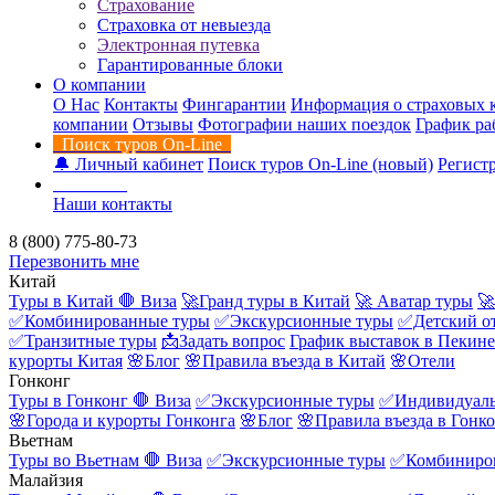
Страхование
Страховка от невыезда
Электронная путевка
Гарантированные блоки
О компании
О Нас
Контакты
Фингарантии
Информация о страховых 
компании
Отзывы
Фотографии наших поездок
График ра
Поиск туров On-Line
🔔 Личный кабинет
Поиск туров On-Line (новый)
Регистр
Контакты
Наши контакты
8 (800) 775-80-73
Перезвонить мне
Китай
Туры в Китай
🛑 Виза
🚀Гранд туры в Китай
🚀 Аватар туры
🚀
✅Комбинированные туры
✅Экскурсионные туры
✅Детский о
✅Транзитные туры
📩Задать вопрос
График выставок в Пекине
курорты Китая
🌸Блог
🌸Правила въезда в Китай
🌸Отели
Гонконг
Туры в Гонконг
🛑 Виза
✅Экскурсионные туры
✅Индивидуаль
🌸Города и курорты Гонконга
🌸Блог
🌸Правила въезда в Гонк
Вьетнам
Туры во Вьетнам
🛑 Виза
✅Экскурсионные туры
✅Комбиниро
Малайзия