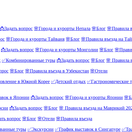
📩Задать вопрос
🌸Города и курорты Непала
🌸Блог
🌸Правила в
рос
🌸Города и курорты Тайваня
🌸Блог
🌸Правила въезда на Та
📩Задать вопрос
🌸Города и курорты Монголии
🌸Блог
🌸Прави
х
✅Комбинированные туры
📩Задать вопрос
🌸Блог
🌸 Правила 
прос
🌸Блог
🌸Правила въезда в Узбекистан
🌸Отели
овление в Южной Корее
✅Детский отдых
✅Гастрономические 
авок в Японии
📩Задать вопрос
🌸Города и курорты Японии
🌸Б
рсии
📩Задать вопрос
🌸Блог
🌸 Правила въезда на Маврикий 20
ать вопрос
🌸Блог
🌸Отели
🌸Правила въезда
ванные туры
✅Экскурсии
✅График выставок в Сингапуре
✅Тра