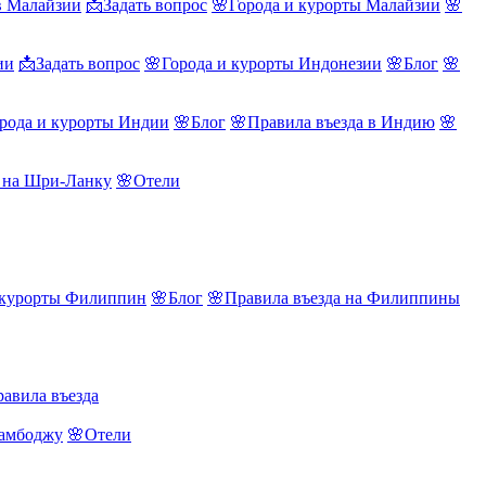
в Малайзии
📩Задать вопрос
🌸Города и курорты Малайзии
🌸
ии
📩Задать вопрос
🌸Города и курорты Индонезии
🌸Блог
🌸
рода и курорты Индии
🌸Блог
🌸Правила въезда в Индию
🌸
а на Шри-Ланку
🌸Отели
 курорты Филиппин
🌸Блог
🌸Правила въезда на Филиппины
авила въезда
Камбоджу
🌸Отели