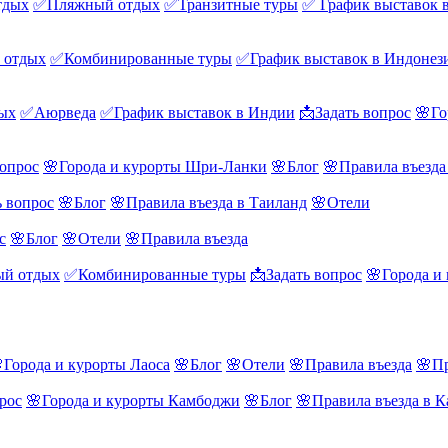
тдых
✅Пляжный отдых
✅Транзитные туры
✅ График выставок 
 отдых
✅Комбинированные туры
✅График выставок в Индонез
ых
✅Аюрведа
✅График выставок в Индии
📩Задать вопрос
🌸Го
вопрос
🌸Города и курорты Шри-Ланки
🌸Блог
🌸Правила въезд
ь вопрос
🌸Блог
🌸Правила въезда в Таиланд
🌸Отели
с
🌸Блог
🌸Отели
🌸Правила въезда
й отдых
✅Комбинированные туры
📩Задать вопрос
🌸Города и
Города и курорты Лаоса
🌸Блог
🌸Отели
🌸Правила въезда
🌸Пр
рос
🌸Города и курорты Камбоджи
🌸Блог
🌸Правила въезда в 