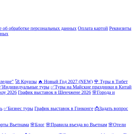
 об обработке персональных данных
Оплата картой
Реквизиты
нных
ледие"
🚀 Круизы
🔥 Новый Год 2027 (NEW)
🌹 Туры в Тибет
✅Индивидуальные туры
✅Туры на Майские праздники в Китай
жоу 2026
График выставок в Шенчжене 2026
🌸Города и
нь
✅Бизнес туры
График выставок в Гонконге
📩Задать вопрос
орты Вьетнама
🌸Блог
🌸Правила въезда во Вьетнам
🌸Отели