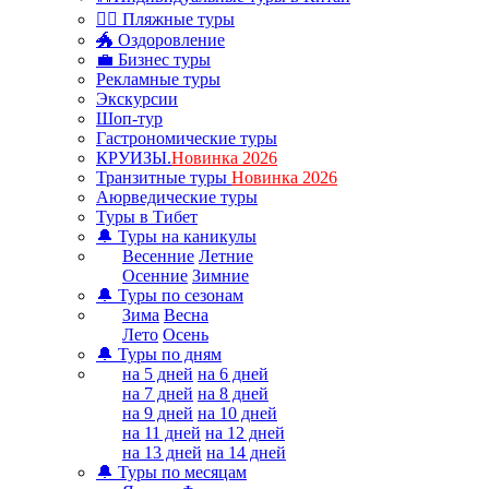
🏊‍♂ Пляжные туры
🐲 Оздоровление
💼 Бизнес туры
Рекламные туры
Экскурсии
Шоп-тур
Гастрономические туры
КРУИЗЫ.
Новинка 2026
Транзитные туры
Новинка 2026
Аюрведические туры
Туры в Тибет
🔔 Туры на каникулы
Весенние
Летние
Осенние
Зимние
🔔 Туры по сезонам
Зима
Весна
Лето
Осень
🔔 Туры по дням
на 5 дней
на 6 дней
на 7 дней
на 8 дней
на 9 дней
на 10 дней
на 11 дней
на 12 дней
на 13 дней
на 14 дней
🔔 Туры по месяцам