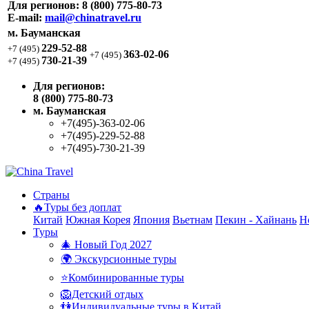
Для регионов:
8 (800) 775-80-73
E-mail:
mail@chinatravel.ru
м. Бауманская
229-52-88
+7 (495)
363-02-06
+7 (495)
730-21-39
+7 (495)
Для регионов:
8 (800) 775-80-73
м. Бауманская
+7(495)-363-02-06
+7(495)-229-52-88
+7(495)-730-21-39
Страны
🔥Туры без доплат
Китай
Южная Корея
Япония
Вьетнам
Пекин - Хайнань
Н
Туры
🎄 Новый Год 2027
🌍 Экскурсионные туры
⭐Комбинированные туры
🦁Детский отдых
👫Индивидуальные туры в Китай