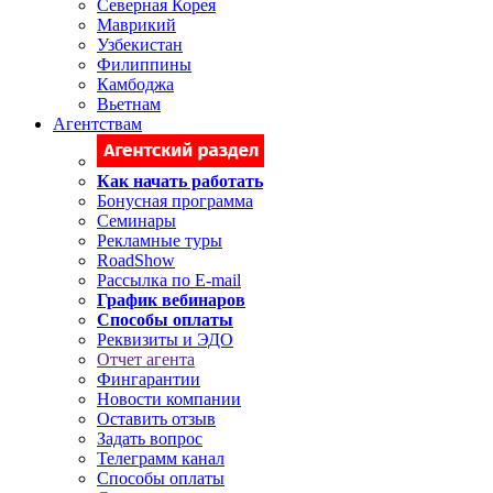
Северная Корея
Маврикий
Узбекистан
Филиппины
Камбоджа
Вьетнам
Агентствам
Как начать работать
Бонусная программа
Семинары
Рекламные туры
RoadShow
Рассылка по E-mail
График вебинаров
Способы оплаты
Реквизиты и ЭДО
Отчет агента
Фингарантии
Новости компании
Оставить отзыв
Задать вопрос
Телеграмм канал
Способы оплаты