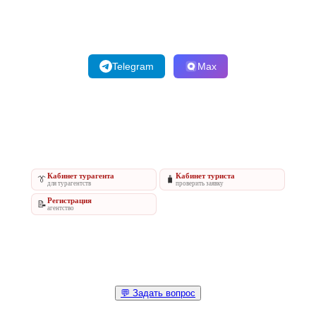
Telegram
Max
Кабинет турагента
Кабинет туриста
👔
🧳
для турагентств
проверить заявку
Регистрация
📝
агентство
💬 Задать вопрос