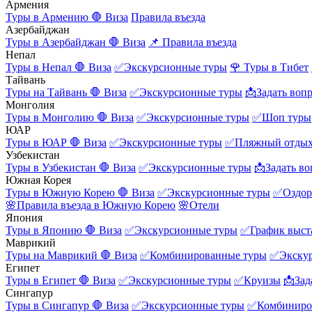
Армения
Туры в Армению
🛑 Виза
Правила въезда
Азербайджан
Туры в Азербайджан
🛑 Виза
📌 Правила въезда
Непал
Туры в Непал
🛑 Виза
✅Экскурсионные туры
🌹 Туры в Тибет
Тайвань
Туры на Тайвань
🛑 Виза
✅Экскурсионные туры
📩Задать воп
Монголия
Туры в Монголию
🛑 Виза
✅Экскурсионные туры
✅Шоп туры
ЮАР
Туры в ЮАР
🛑 Виза
✅Экскурсионные туры
✅Пляжный отды
Узбекистан
Туры в Узбекистан
🛑 Виза
✅Экскурсионные туры
📩Задать во
Южная Корея
Туры в Южную Корею
🛑 Виза
✅Экскурсионные туры
✅Оздор
🌸Правила въезда в Южную Корею
🌸Отели
Япония
Туры в Японию
🛑 Виза
✅Экскурсионные туры
✅График выст
Маврикий
Туры на Маврикий
🛑 Виза
✅Комбинированные туры
✅Экску
Египет
Туры в Египет
🛑 Виза
✅Экскурсионные туры
✅Круизы
📩Зад
Сингапур
Туры в Сингапур
🛑 Виза
✅Экскурсионные туры
✅Комбиниро