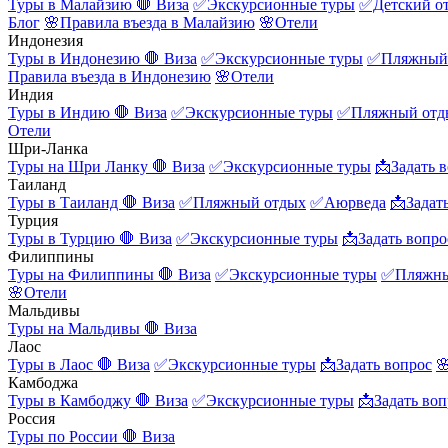
Туры в Малайзию
🛑 Виза
✅Экскурсионные туры
✅Детский о
Блог
🌸Правила въезда в Малайзию
🌸Отели
Индонезия
Туры в Индонезию
🛑 Виза
✅Экскурсионные туры
✅Пляжный
Правила въезда в Индонезию
🌸Отели
Индия
Туры в Индию
🛑 Виза
✅Экскурсионные туры
✅Пляжный отд
Отели
Шри-Ланка
Туры на Шри Ланку
🛑 Виза
✅Экскурсионные туры
📩Задать 
Таиланд
Туры в Таиланд
🛑 Виза
✅Пляжный отдых
✅Аюрведа
📩Задат
Турция
Туры в Турцию
🛑 Виза
✅Экскурсионные туры
📩Задать вопро
Филиппины
Туры на Филиппины
🛑 Виза
✅Экскурсионные туры
✅Пляжны
🌸Отели
Мальдивы
Туры на Мальдивы
🛑 Виза
Лаос
Туры в Лаос
🛑 Виза
✅Экскурсионные туры
📩Задать вопрос

Камбоджа
Туры в Камбоджу
🛑 Виза
✅Экскурсионные туры
📩Задать воп
Россия
Туры по России
🛑 Виза