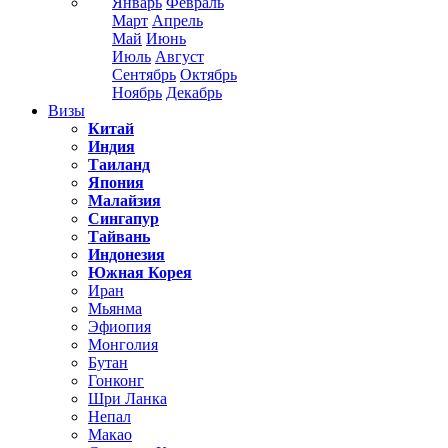
Январь
Февраль
Март
Апрель
Май
Июнь
Июль
Август
Сентябрь
Октябрь
Ноябрь
Декабрь
Визы
Китай
Индия
Таиланд
Япония
Малайзия
Сингапур
Тайвань
Индонезия
Южная Корея
Иран
Мьянма
Эфиопия
Монголия
Бутан
Гонконг
Шри Ланка
Непал
Макао