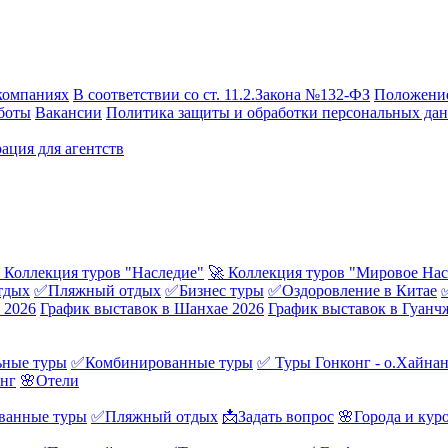
компаниях
В соответствии со ст. 11.2.Закона №132-ФЗ
Положение
боты
Вакансии
Политика защиты и обработки персональных да
ация для агентств
 Коллекция туров "Наследие"
🚀 Коллекция туров "Мировое Нас
тдых
✅Пляжный отдых
✅Бизнес туры
✅Оздоровление в Китае
 2026
График выставок в Шанхае 2026
График выставок в Гуанч
ные туры
✅Комбинированные туры
✅ Туры Гонконг - о.Хайна
онг
🌸Отели
ванные туры
✅Пляжный отдых
📩Задать вопрос
🌸Города и кур