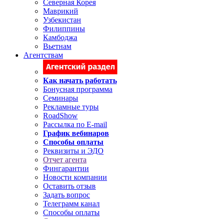
Северная Корея
Маврикий
Узбекистан
Филиппины
Камбоджа
Вьетнам
Агентствам
Как начать работать
Бонусная программа
Семинары
Рекламные туры
RoadShow
Рассылка по E-mail
График вебинаров
Способы оплаты
Реквизиты и ЭДО
Отчет агента
Фингарантии
Новости компании
Оставить отзыв
Задать вопрос
Телеграмм канал
Способы оплаты