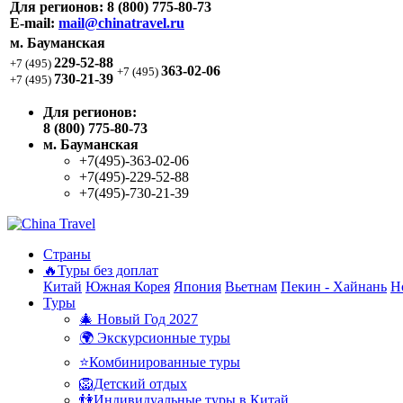
Для регионов:
8 (800) 775-80-73
E-mail:
mail@chinatravel.ru
м. Бауманская
229-52-88
+7 (495)
363-02-06
+7 (495)
730-21-39
+7 (495)
Для регионов:
8 (800) 775-80-73
м. Бауманская
+7(495)-363-02-06
+7(495)-229-52-88
+7(495)-730-21-39
Страны
🔥Туры без доплат
Китай
Южная Корея
Япония
Вьетнам
Пекин - Хайнань
Н
Туры
🎄 Новый Год 2027
🌍 Экскурсионные туры
⭐Комбинированные туры
🦁Детский отдых
👫Индивидуальные туры в Китай