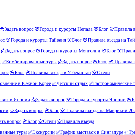
📩Задать вопрос
🌸Города и курорты Непала
🌸Блог
🌸Правила в
рос
🌸Города и курорты Тайваня
🌸Блог
🌸Правила въезда на Та
📩Задать вопрос
🌸Города и курорты Монголии
🌸Блог
🌸Прави
х
✅Комбинированные туры
📩Задать вопрос
🌸Блог
🌸 Правила 
прос
🌸Блог
🌸Правила въезда в Узбекистан
🌸Отели
овление в Южной Корее
✅Детский отдых
✅Гастрономические 
авок в Японии
📩Задать вопрос
🌸Города и курорты Японии
🌸Б
рсии
📩Задать вопрос
🌸Блог
🌸 Правила въезда на Маврикий 20
ать вопрос
🌸Блог
🌸Отели
🌸Правила въезда
ванные туры
✅Экскурсии
✅График выставок в Сингапуре
✅Тра