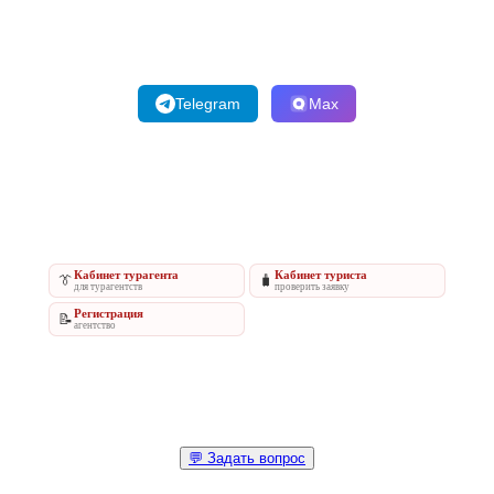
Telegram
Max
Кабинет турагента
Кабинет туриста
👔
🧳
для турагентств
проверить заявку
Регистрация
📝
агентство
💬 Задать вопрос