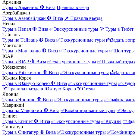
Армения
Туры в Армению
🛑 Виза
Правила въезда
Азербайджан
Туры в Азербайджан
🛑 Виза
📌 Правила въезда
Непал
Туры в Непал
🛑 Виза
✅Экскурсионные туры
🌹 Туры в Тибет
Тайвань
Туры на Тайвань
🛑 Виза
✅Экскурсионные туры
📩Задать воп
Монголия
Туры в Монголию
🛑 Виза
✅Экскурсионные туры
✅Шоп туры
ЮАР
Туры в ЮАР
🛑 Виза
✅Экскурсионные туры
✅Пляжный отды
Узбекистан
Туры в Узбекистан
🛑 Виза
✅Экскурсионные туры
📩Задать во
Южная Корея
Туры в Южную Корею
🛑 Виза
✅Экскурсионные туры
✅Оздор
🌸Правила въезда в Южную Корею
🌸Отели
Япония
Туры в Японию
🛑 Виза
✅Экскурсионные туры
✅График выст
Маврикий
Туры на Маврикий
🛑 Виза
✅Комбинированные туры
✅Экску
Египет
Туры в Египет
🛑 Виза
✅Экскурсионные туры
✅Круизы
📩Зад
Сингапур
Туры в Сингапур
🛑 Виза
✅Экскурсионные туры
✅Комбиниро