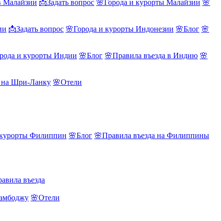
в Малайзии
📩Задать вопрос
🌸Города и курорты Малайзии
🌸
ии
📩Задать вопрос
🌸Города и курорты Индонезии
🌸Блог
🌸
рода и курорты Индии
🌸Блог
🌸Правила въезда в Индию
🌸
а на Шри-Ланку
🌸Отели
 курорты Филиппин
🌸Блог
🌸Правила въезда на Филиппины
авила въезда
Камбоджу
🌸Отели