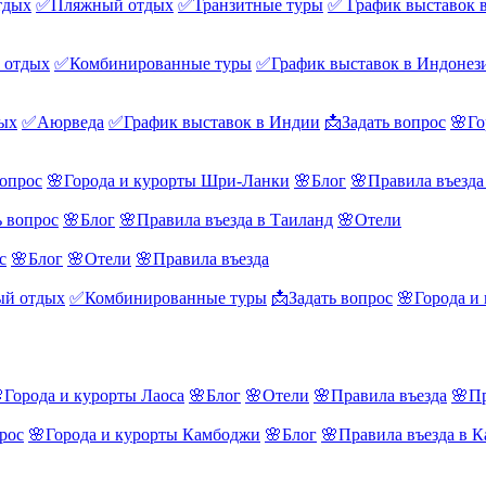
тдых
✅Пляжный отдых
✅Транзитные туры
✅ График выставок 
 отдых
✅Комбинированные туры
✅График выставок в Индонез
ых
✅Аюрведа
✅График выставок в Индии
📩Задать вопрос
🌸Го
вопрос
🌸Города и курорты Шри-Ланки
🌸Блог
🌸Правила въезд
ь вопрос
🌸Блог
🌸Правила въезда в Таиланд
🌸Отели
с
🌸Блог
🌸Отели
🌸Правила въезда
й отдых
✅Комбинированные туры
📩Задать вопрос
🌸Города и
Города и курорты Лаоса
🌸Блог
🌸Отели
🌸Правила въезда
🌸Пр
рос
🌸Города и курорты Камбоджи
🌸Блог
🌸Правила въезда в 