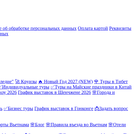
 об обработке персональных данных
Оплата картой
Реквизиты
нных
ледие"
🚀 Круизы
🔥 Новый Год 2027 (NEW)
🌹 Туры в Тибет
✅Индивидуальные туры
✅Туры на Майские праздники в Китай
жоу 2026
График выставок в Шенчжене 2026
🌸Города и
нь
✅Бизнес туры
График выставок в Гонконге
📩Задать вопрос
орты Вьетнама
🌸Блог
🌸Правила въезда во Вьетнам
🌸Отели