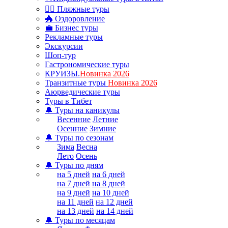
🏊‍♂ Пляжные туры
🐲 Оздоровление
💼 Бизнес туры
Рекламные туры
Экскурсии
Шоп-тур
Гастрономические туры
КРУИЗЫ.
Новинка 2026
Транзитные туры
Новинка 2026
Аюрведические туры
Туры в Тибет
🔔 Туры на каникулы
Весенние
Летние
Осенние
Зимние
🔔 Туры по сезонам
Зима
Весна
Лето
Осень
🔔 Туры по дням
на 5 дней
на 6 дней
на 7 дней
на 8 дней
на 9 дней
на 10 дней
на 11 дней
на 12 дней
на 13 дней
на 14 дней
🔔 Туры по месяцам