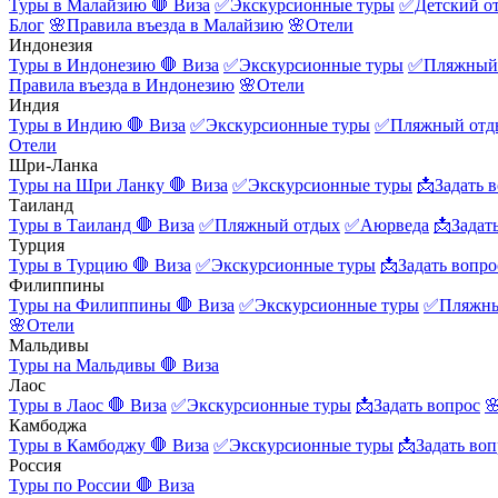
Туры в Малайзию
🛑 Виза
✅Экскурсионные туры
✅Детский о
Блог
🌸Правила въезда в Малайзию
🌸Отели
Индонезия
Туры в Индонезию
🛑 Виза
✅Экскурсионные туры
✅Пляжный
Правила въезда в Индонезию
🌸Отели
Индия
Туры в Индию
🛑 Виза
✅Экскурсионные туры
✅Пляжный отд
Отели
Шри-Ланка
Туры на Шри Ланку
🛑 Виза
✅Экскурсионные туры
📩Задать 
Таиланд
Туры в Таиланд
🛑 Виза
✅Пляжный отдых
✅Аюрведа
📩Задат
Турция
Туры в Турцию
🛑 Виза
✅Экскурсионные туры
📩Задать вопро
Филиппины
Туры на Филиппины
🛑 Виза
✅Экскурсионные туры
✅Пляжны
🌸Отели
Мальдивы
Туры на Мальдивы
🛑 Виза
Лаос
Туры в Лаос
🛑 Виза
✅Экскурсионные туры
📩Задать вопрос

Камбоджа
Туры в Камбоджу
🛑 Виза
✅Экскурсионные туры
📩Задать воп
Россия
Туры по России
🛑 Виза