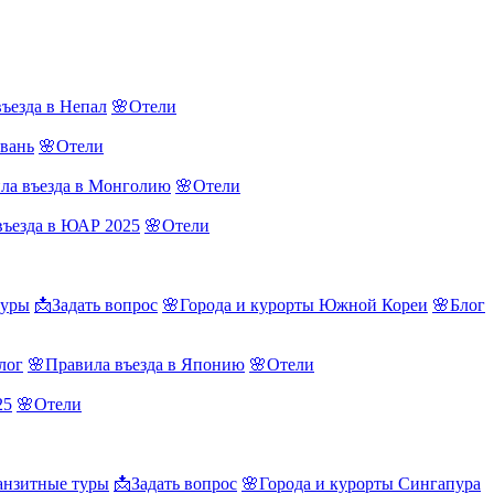
ъезда в Непал
🌸Отели
йвань
🌸Отели
ла въезда в Монголию
🌸Отели
въезда в ЮАР 2025
🌸Отели
туры
📩Задать вопрос
🌸Города и курорты Южной Кореи
🌸Блог
лог
🌸Правила въезда в Японию
🌸Отели
25
🌸Отели
нзитные туры
📩Задать вопрос
🌸Города и курорты Сингапура