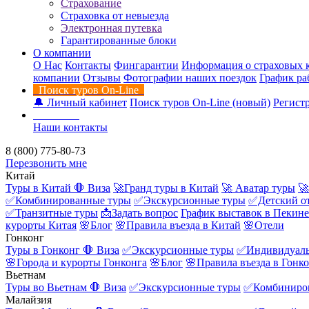
Страхование
Страховка от невыезда
Электронная путевка
Гарантированные блоки
О компании
О Нас
Контакты
Фингарантии
Информация о страховых 
компании
Отзывы
Фотографии наших поездок
График ра
Поиск туров On-Line
🔔 Личный кабинет
Поиск туров On-Line (новый)
Регистр
Контакты
Наши контакты
8 (800) 775-80-73
Перезвонить мне
Китай
Туры в Китай
🛑 Виза
🚀Гранд туры в Китай
🚀 Аватар туры
🚀
✅Комбинированные туры
✅Экскурсионные туры
✅Детский о
✅Транзитные туры
📩Задать вопрос
График выставок в Пекине
курорты Китая
🌸Блог
🌸Правила въезда в Китай
🌸Отели
Гонконг
Туры в Гонконг
🛑 Виза
✅Экскурсионные туры
✅Индивидуаль
🌸Города и курорты Гонконга
🌸Блог
🌸Правила въезда в Гонк
Вьетнам
Туры во Вьетнам
🛑 Виза
✅Экскурсионные туры
✅Комбиниро
Малайзия