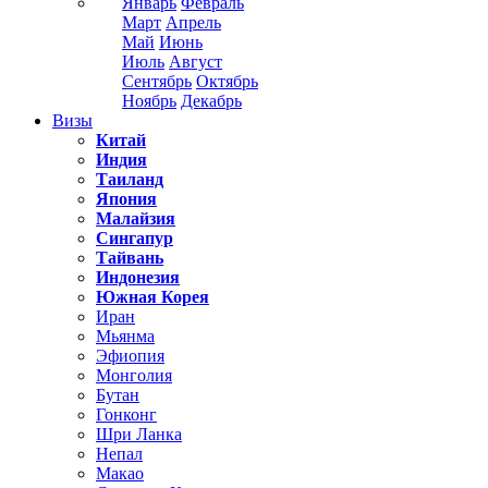
Январь
Февраль
Март
Апрель
Май
Июнь
Июль
Август
Сентябрь
Октябрь
Ноябрь
Декабрь
Визы
Китай
Индия
Таиланд
Япония
Малайзия
Сингапур
Тайвань
Индонезия
Южная Корея
Иран
Мьянма
Эфиопия
Монголия
Бутан
Гонконг
Шри Ланка
Непал
Макао