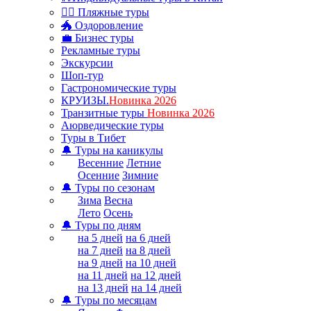
🏊‍♂ Пляжные туры
🐲 Оздоровление
💼 Бизнес туры
Рекламные туры
Экскурсии
Шоп-тур
Гастрономические туры
КРУИЗЫ.
Новинка 2026
Транзитные туры
Новинка 2026
Аюрведические туры
Туры в Тибет
🔔 Туры на каникулы
Весенние
Летние
Осенние
Зимние
🔔 Туры по сезонам
Зима
Весна
Лето
Осень
🔔 Туры по дням
на 5 дней
на 6 дней
на 7 дней
на 8 дней
на 9 дней
на 10 дней
на 11 дней
на 12 дней
на 13 дней
на 14 дней
🔔 Туры по месяцам