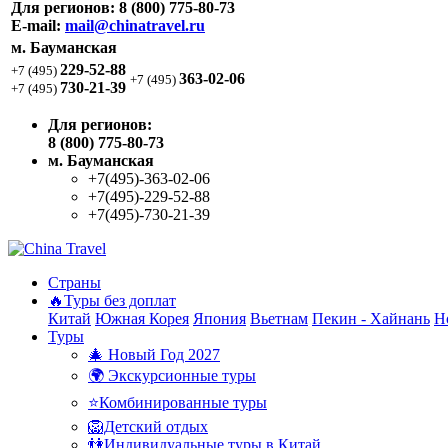
Для регионов:
8 (800) 775-80-73
E-mail:
mail@chinatravel.ru
м. Бауманская
229-52-88
+7 (495)
363-02-06
+7 (495)
730-21-39
+7 (495)
Для регионов:
8 (800) 775-80-73
м. Бауманская
+7(495)-363-02-06
+7(495)-229-52-88
+7(495)-730-21-39
Страны
🔥Туры без доплат
Китай
Южная Корея
Япония
Вьетнам
Пекин - Хайнань
Н
Туры
🎄 Новый Год 2027
🌍 Экскурсионные туры
⭐Комбинированные туры
🦁Детский отдых
👫Индивидуальные туры в Китай