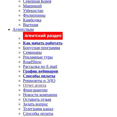
Северная Корея
Маврикий
Узбекистан
Филиппины
Камбоджа
Вьетнам
Агентствам
Как начать работать
Бонусная программа
Семинары
Рекламные туры
RoadShow
Рассылка по E-mail
График вебинаров
Способы оплаты
Реквизиты и ЭДО
Отчет агента
Фингарантии
Новости компании
Оставить отзыв
Задать вопрос
Телеграмм канал
Способы оплаты