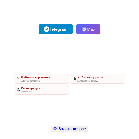
Telegram
Max
Кабинет турагента
Кабинет туриста
👔
🧳
для турагентств
проверить заявку
Регистрация
📝
агентство
💬 Задать вопрос