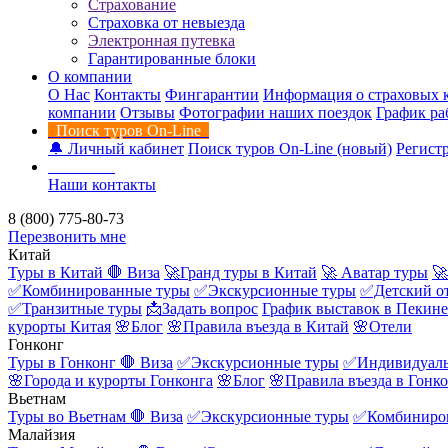
Страхование
Страховка от невыезда
Электронная путевка
Гарантированные блоки
О компании
О Нас
Контакты
Фингарантии
Информация о страховых 
компании
Отзывы
Фотографии наших поездок
График ра
Поиск туров On-Line
🔔 Личный кабинет
Поиск туров On-Line (новый)
Регистр
Контакты
Наши контакты
8 (800) 775-80-73
Перезвонить мне
Китай
Туры в Китай
🛑 Виза
🚀Гранд туры в Китай
🚀 Аватар туры
🚀
✅Комбинированные туры
✅Экскурсионные туры
✅Детский о
✅Транзитные туры
📩Задать вопрос
График выставок в Пекине
курорты Китая
🌸Блог
🌸Правила въезда в Китай
🌸Отели
Гонконг
Туры в Гонконг
🛑 Виза
✅Экскурсионные туры
✅Индивидуаль
🌸Города и курорты Гонконга
🌸Блог
🌸Правила въезда в Гонк
Вьетнам
Туры во Вьетнам
🛑 Виза
✅Экскурсионные туры
✅Комбиниро
Малайзия