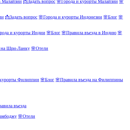
в Малайзии
📩Задать вопрос
🌸Города и курорты Малайзии
🌸
ии
📩Задать вопрос
🌸Города и курорты Индонезии
🌸Блог
🌸
рода и курорты Индии
🌸Блог
🌸Правила въезда в Индию
🌸
а на Шри-Ланку
🌸Отели
 курорты Филиппин
🌸Блог
🌸Правила въезда на Филиппины
авила въезда
Камбоджу
🌸Отели