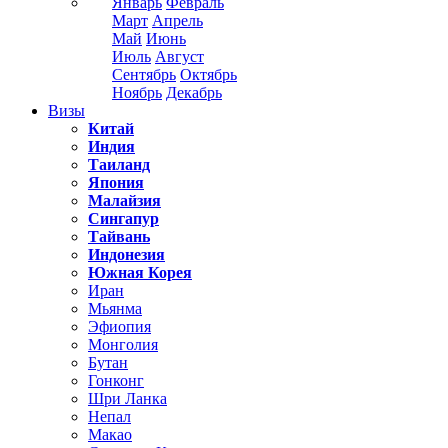
Январь
Февраль
Март
Апрель
Май
Июнь
Июль
Август
Сентябрь
Октябрь
Ноябрь
Декабрь
Визы
Китай
Индия
Таиланд
Япония
Малайзия
Сингапур
Тайвань
Индонезия
Южная Корея
Иран
Мьянма
Эфиопия
Монголия
Бутан
Гонконг
Шри Ланка
Непал
Макао