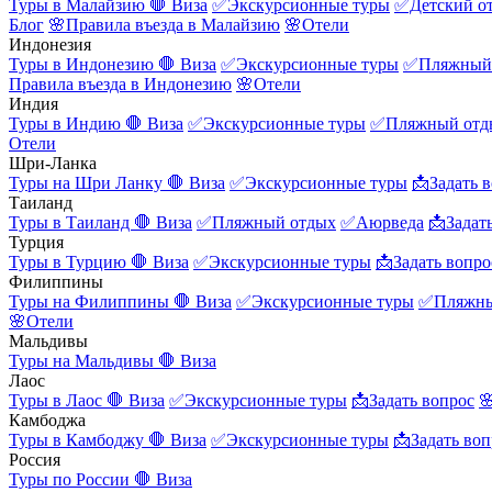
Туры в Малайзию
🛑 Виза
✅Экскурсионные туры
✅Детский о
Блог
🌸Правила въезда в Малайзию
🌸Отели
Индонезия
Туры в Индонезию
🛑 Виза
✅Экскурсионные туры
✅Пляжный
Правила въезда в Индонезию
🌸Отели
Индия
Туры в Индию
🛑 Виза
✅Экскурсионные туры
✅Пляжный отд
Отели
Шри-Ланка
Туры на Шри Ланку
🛑 Виза
✅Экскурсионные туры
📩Задать 
Таиланд
Туры в Таиланд
🛑 Виза
✅Пляжный отдых
✅Аюрведа
📩Задат
Турция
Туры в Турцию
🛑 Виза
✅Экскурсионные туры
📩Задать вопро
Филиппины
Туры на Филиппины
🛑 Виза
✅Экскурсионные туры
✅Пляжны
🌸Отели
Мальдивы
Туры на Мальдивы
🛑 Виза
Лаос
Туры в Лаос
🛑 Виза
✅Экскурсионные туры
📩Задать вопрос

Камбоджа
Туры в Камбоджу
🛑 Виза
✅Экскурсионные туры
📩Задать воп
Россия
Туры по России
🛑 Виза