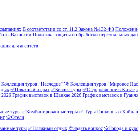
компаниях
В соответствии со ст. 11.2.Закона №132-ФЗ
Положение
боты
Вакансии
Политика защиты и обработки персональных да
ация для агентств
 Коллекция туров "Наследие"
🚀 Коллекция туров "Мировое Нас
тдых
✅Пляжный отдых
✅Бизнес туры
✅Оздоровление в Китае
 2026
График выставок в Шанхае 2026
График выставок в Гуанч
ные туры
✅Комбинированные туры
✅ Туры Гонконг - о.Хайна
онг
🌸Отели
ванные туры
✅Пляжный отдых
📩Задать вопрос
🌸Города и кур