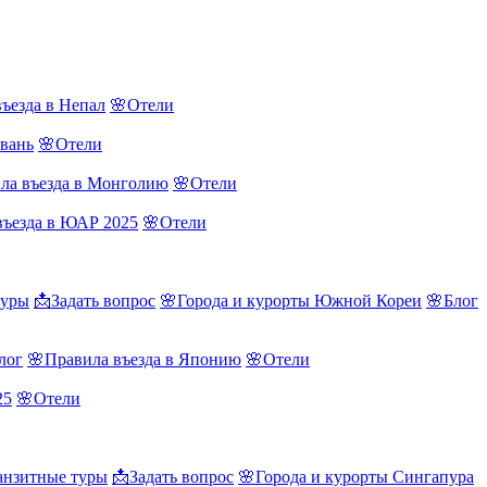
ъезда в Непал
🌸Отели
йвань
🌸Отели
ла въезда в Монголию
🌸Отели
въезда в ЮАР 2025
🌸Отели
туры
📩Задать вопрос
🌸Города и курорты Южной Кореи
🌸Блог
лог
🌸Правила въезда в Японию
🌸Отели
25
🌸Отели
нзитные туры
📩Задать вопрос
🌸Города и курорты Сингапура