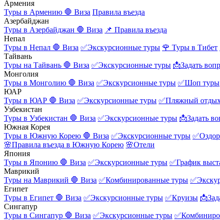
Армения
Туры в Армению
🛑 Виза
Правила въезда
Азербайджан
Туры в Азербайджан
🛑 Виза
📌 Правила въезда
Непал
Туры в Непал
🛑 Виза
✅Экскурсионные туры
🌹 Туры в Тибет
Тайвань
Туры на Тайвань
🛑 Виза
✅Экскурсионные туры
📩Задать воп
Монголия
Туры в Монголию
🛑 Виза
✅Экскурсионные туры
✅Шоп туры
ЮАР
Туры в ЮАР
🛑 Виза
✅Экскурсионные туры
✅Пляжный отды
Узбекистан
Туры в Узбекистан
🛑 Виза
✅Экскурсионные туры
📩Задать во
Южная Корея
Туры в Южную Корею
🛑 Виза
✅Экскурсионные туры
✅Оздор
🌸Правила въезда в Южную Корею
🌸Отели
Япония
Туры в Японию
🛑 Виза
✅Экскурсионные туры
✅График выст
Маврикий
Туры на Маврикий
🛑 Виза
✅Комбинированные туры
✅Экску
Египет
Туры в Египет
🛑 Виза
✅Экскурсионные туры
✅Круизы
📩Зад
Сингапур
Туры в Сингапур
🛑 Виза
✅Экскурсионные туры
✅Комбиниро