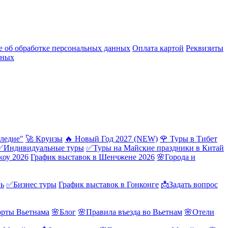
 об обработке персональных данных
Оплата картой
Реквизиты
нных
ледие"
🚀 Круизы
🔥 Новый Год 2027 (NEW)
🌹 Туры в Тибет
✅Индивидуальные туры
✅Туры на Майские праздники в Китай
жоу 2026
График выставок в Шенчжене 2026
🌸Города и
нь
✅Бизнес туры
График выставок в Гонконге
📩Задать вопрос
орты Вьетнама
🌸Блог
🌸Правила въезда во Вьетнам
🌸Отели