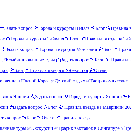
📩Задать вопрос
🌸Города и курорты Непала
🌸Блог
🌸Правила в
рос
🌸Города и курорты Тайваня
🌸Блог
🌸Правила въезда на Та
📩Задать вопрос
🌸Города и курорты Монголии
🌸Блог
🌸Прави
х
✅Комбинированные туры
📩Задать вопрос
🌸Блог
🌸 Правила 
прос
🌸Блог
🌸Правила въезда в Узбекистан
🌸Отели
овление в Южной Корее
✅Детский отдых
✅Гастрономические 
авок в Японии
📩Задать вопрос
🌸Города и курорты Японии
🌸Б
рсии
📩Задать вопрос
🌸Блог
🌸 Правила въезда на Маврикий 20
ать вопрос
🌸Блог
🌸Отели
🌸Правила въезда
ванные туры
✅Экскурсии
✅График выставок в Сингапуре
✅Тра