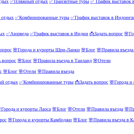
тдых
✅Пляжный отдых
✅Транзитные туры
✅ График выставок 
 отдых
✅Комбинированные туры
✅График выставок в Индонез
ых
✅Аюрведа
✅График выставок в Индии
📩Задать вопрос
🌸Го
вопрос
🌸Города и курорты Шри-Ланки
🌸Блог
🌸Правила въезд
ь вопрос
🌸Блог
🌸Правила въезда в Таиланд
🌸Отели
с
🌸Блог
🌸Отели
🌸Правила въезда
й отдых
✅Комбинированные туры
📩Задать вопрос
🌸Города и
Города и курорты Лаоса
🌸Блог
🌸Отели
🌸Правила въезда
🌸Пр
рос
🌸Города и курорты Камбоджи
🌸Блог
🌸Правила въезда в 