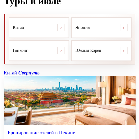
Туры в июле
›
›
Китай
Япония
›
›
Гонконг
Южная Корея
Китай
Свернуть
Бронирование отелей в Пекине