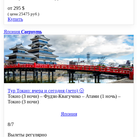
от 295 $
( цена:25475 руб.)
Купить
Япония
Свернуть
Тур Токио: вчера и сегодня (лето) 🌝
Токио (3 ночи) – Фудзи-Квагучико – Атами (1 ночь) –
Токио (3 ночи)
Япония
8/7
Вылеты регулярно