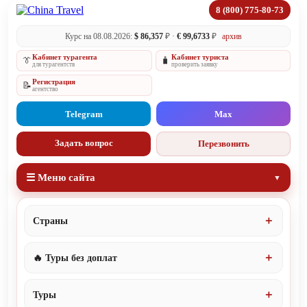
8 (800) 775-80-73
Курс на 08.08.2026:
$ 86,357
₽ ·
€ 99,6733
₽
архив
Кабинет турагента
Кабинет туриста
👔
🧳
для турагентств
проверить заявку
Регистрация
📝
агентство
Telegram
Max
Задать вопрос
Перезвонить
☰ Меню сайта
Страны
🔥 Туры без доплат
Туры