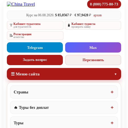
8 (800) 775-80-73
Курс на 06.08.2026:
$ 85,0567
₽ ·
€ 97,9428
₽
архив
Кабинет турагента
Кабинет туриста
👔
🧳
для турагентств
проверить заявку
Регистрация
📝
агентство
Telegram
Max
Задать вопрос
Перезвонить
☰ Меню сайта
Страны
🔥 Туры без доплат
Туры