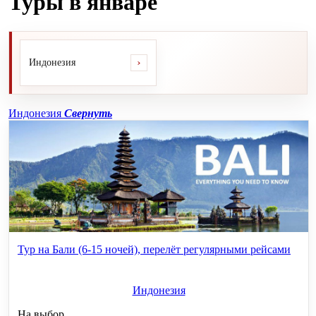
Туры в январе
›
Индонезия
Индонезия
Свернуть
Тур на Бали (6-15 ночей), перелёт регулярными рейсами
Индонезия
На выбор