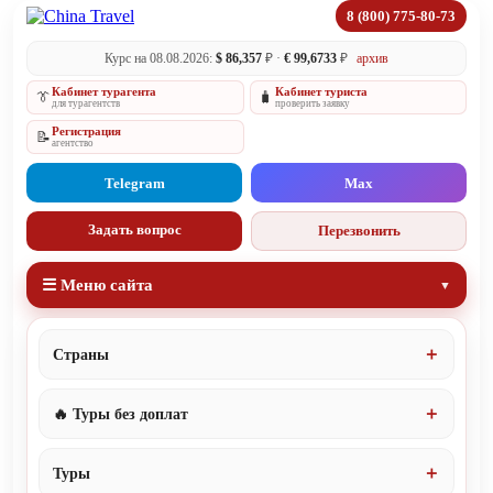
8 (800) 775-80-73
Курс на 08.08.2026:
$ 86,357
₽ ·
€ 99,6733
₽
архив
Кабинет турагента
Кабинет туриста
👔
🧳
для турагентств
проверить заявку
Регистрация
📝
агентство
Telegram
Max
Задать вопрос
Перезвонить
☰ Меню сайта
Страны
🔥 Туры без доплат
Туры