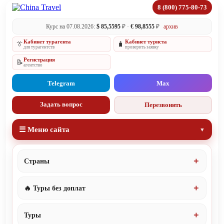
8 (800) 775-80-73
Курс на 07.08.2026:
$ 85,5595
₽ ·
€ 98,8555
₽
архив
Кабинет турагента
Кабинет туриста
👔
🧳
для турагентств
проверить заявку
Регистрация
📝
агентство
Telegram
Max
Задать вопрос
Перезвонить
☰ Меню сайта
Страны
🔥 Туры без доплат
Туры