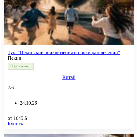
Тур: "Пекинские приключения и парки развлечений"
Пекин
✈
✈
блок мест
Китай
7/6
24.10.26
от
1645 $
Купить