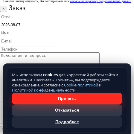
Нажимая кнопку отправить, Вы подтверждаете свое
согласие на обработку предоставляемых данных
Заказ
×
Мы используем
cookies
для корректной работы сайта и
аналитики. Нажимая «Принять», вы подтверждаете
ознакомление и согласие с
Cookie-политикой
и
Политикой конфиденциальности
.
Принять
Отказаться
Подробнее