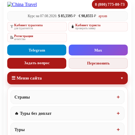
8 (800) 775-80-73
Курс на 07.08.2026:
$ 85,5595
₽ ·
€ 98,8555
₽
архив
Кабинет турагента
Кабинет туриста
👔
🧳
для турагентств
проверить заявку
Регистрация
📝
агентство
Telegram
Max
Задать вопрос
Перезвонить
☰ Меню сайта
Страны
🔥 Туры без доплат
Туры