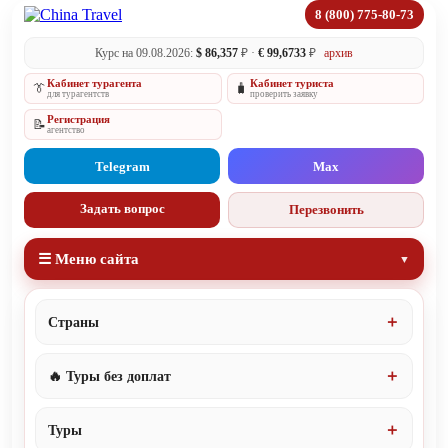
8 (800) 775-80-73
Курс на 09.08.2026:
$ 86,357
₽ ·
€ 99,6733
₽
архив
Кабинет турагента
Кабинет туриста
👔
🧳
для турагентств
проверить заявку
Регистрация
📝
агентство
Telegram
Max
Задать вопрос
Перезвонить
☰ Меню сайта
Страны
🔥 Туры без доплат
Туры