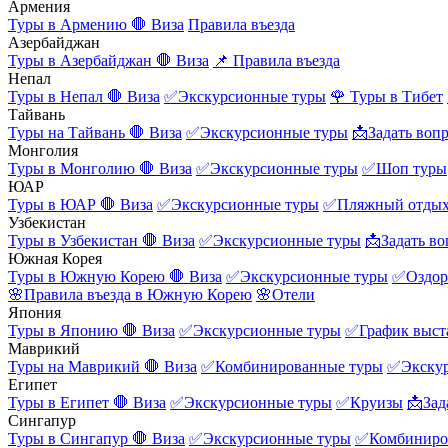
Армения
Туры в Армению
🛑 Виза
Правила въезда
Азербайджан
Туры в Азербайджан
🛑 Виза
📌 Правила въезда
Непал
Туры в Непал
🛑 Виза
✅Экскурсионные туры
🌹 Туры в Тибет
Тайвань
Туры на Тайвань
🛑 Виза
✅Экскурсионные туры
📩Задать воп
Монголия
Туры в Монголию
🛑 Виза
✅Экскурсионные туры
✅Шоп туры
ЮАР
Туры в ЮАР
🛑 Виза
✅Экскурсионные туры
✅Пляжный отды
Узбекистан
Туры в Узбекистан
🛑 Виза
✅Экскурсионные туры
📩Задать во
Южная Корея
Туры в Южную Корею
🛑 Виза
✅Экскурсионные туры
✅Оздор
🌸Правила въезда в Южную Корею
🌸Отели
Япония
Туры в Японию
🛑 Виза
✅Экскурсионные туры
✅График выст
Маврикий
Туры на Маврикий
🛑 Виза
✅Комбинированные туры
✅Экску
Египет
Туры в Египет
🛑 Виза
✅Экскурсионные туры
✅Круизы
📩Зад
Сингапур
Туры в Сингапур
🛑 Виза
✅Экскурсионные туры
✅Комбиниро