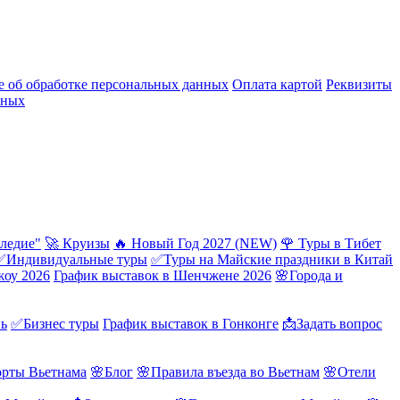
 об обработке персональных данных
Оплата картой
Реквизиты
нных
ледие"
🚀 Круизы
🔥 Новый Год 2027 (NEW)
🌹 Туры в Тибет
✅Индивидуальные туры
✅Туры на Майские праздники в Китай
жоу 2026
График выставок в Шенчжене 2026
🌸Города и
нь
✅Бизнес туры
График выставок в Гонконге
📩Задать вопрос
орты Вьетнама
🌸Блог
🌸Правила въезда во Вьетнам
🌸Отели