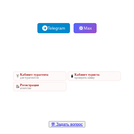
Telegram
Max
Кабинет турагента
Кабинет туриста
👔
🧳
для турагентств
проверить заявку
Регистрация
📝
агентство
💬 Задать вопрос