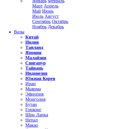
Январь
Февраль
Март
Апрель
Май
Июнь
Июль
Август
Сентябрь
Октябрь
Ноябрь
Декабрь
Визы
Китай
Индия
Таиланд
Япония
Малайзия
Сингапур
Тайвань
Индонезия
Южная Корея
Иран
Мьянма
Эфиопия
Монголия
Бутан
Гонконг
Шри Ланка
Непал
Макао