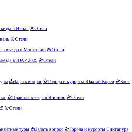
ъезда в Непал
🌸Отели
йвань
🌸Отели
ла въезда в Монголию
🌸Отели
въезда в ЮАР 2025
🌸Отели
туры
📩Задать вопрос
🌸Города и курорты Южной Кореи
🌸Блог
лог
🌸Правила въезда в Японию
🌸Отели
25
🌸Отели
нзитные туры
📩Задать вопрос
🌸Города и курорты Сингапура