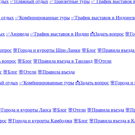
тдых
✅Пляжный отдых
✅Транзитные туры
✅ График выставок 
 отдых
✅Комбинированные туры
✅График выставок в Индонез
ых
✅Аюрведа
✅График выставок в Индии
📩Задать вопрос
🌸Го
вопрос
🌸Города и курорты Шри-Ланки
🌸Блог
🌸Правила въезд
ь вопрос
🌸Блог
🌸Правила въезда в Таиланд
🌸Отели
с
🌸Блог
🌸Отели
🌸Правила въезда
й отдых
✅Комбинированные туры
📩Задать вопрос
🌸Города и
Города и курорты Лаоса
🌸Блог
🌸Отели
🌸Правила въезда
🌸Пр
рос
🌸Города и курорты Камбоджи
🌸Блог
🌸Правила въезда в 