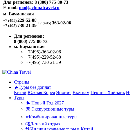
Для регионов:
8 (800) 775-80-73
E-mail:
mail@chinatravel.ru
м. Бауманская
229-52-88
+7 (495)
363-02-06
+7 (495)
730-21-39
+7 (495)
Для регионов:
8 (800) 775-80-73
м. Бауманская
+7(495)-363-02-06
+7(495)-229-52-88
+7(495)-730-21-39
Страны
🔥Туры без доплат
Китай
Южная Корея
Япония
Вьетнам
Пекин - Хайнань
Н
Туры
🎄 Новый Год 2027
🌍 Экскурсионные туры
⭐Комбинированные туры
🦁Детский отдых
👫Индивидуальные туры в Китай