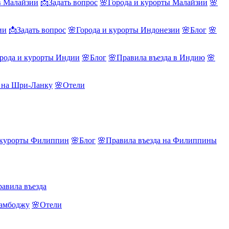
в Малайзии
📩Задать вопрос
🌸Города и курорты Малайзии
🌸
ии
📩Задать вопрос
🌸Города и курорты Индонезии
🌸Блог
🌸
рода и курорты Индии
🌸Блог
🌸Правила въезда в Индию
🌸
а на Шри-Ланку
🌸Отели
 курорты Филиппин
🌸Блог
🌸Правила въезда на Филиппины
авила въезда
Камбоджу
🌸Отели