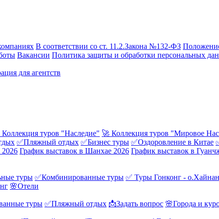
компаниях
В соответствии со ст. 11.2.Закона №132-ФЗ
Положение
боты
Вакансии
Политика защиты и обработки персональных да
ация для агентств
 Коллекция туров "Наследие"
🚀 Коллекция туров "Мировое Нас
тдых
✅Пляжный отдых
✅Бизнес туры
✅Оздоровление в Китае
 2026
График выставок в Шанхае 2026
График выставок в Гуанч
ные туры
✅Комбинированные туры
✅ Туры Гонконг - о.Хайна
онг
🌸Отели
ванные туры
✅Пляжный отдых
📩Задать вопрос
🌸Города и кур