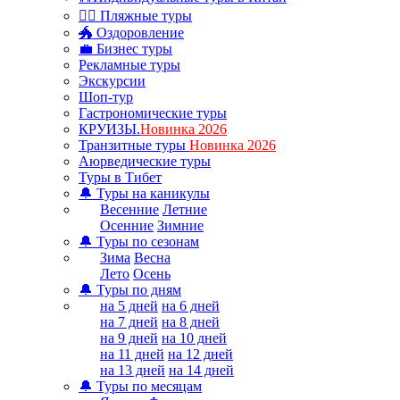
🏊‍♂ Пляжные туры
🐲 Оздоровление
💼 Бизнес туры
Рекламные туры
Экскурсии
Шоп-тур
Гастрономические туры
КРУИЗЫ.
Новинка 2026
Транзитные туры
Новинка 2026
Аюрведические туры
Туры в Тибет
🔔 Туры на каникулы
Весенние
Летние
Осенние
Зимние
🔔 Туры по сезонам
Зима
Весна
Лето
Осень
🔔 Туры по дням
на 5 дней
на 6 дней
на 7 дней
на 8 дней
на 9 дней
на 10 дней
на 11 дней
на 12 дней
на 13 дней
на 14 дней
🔔 Туры по месяцам