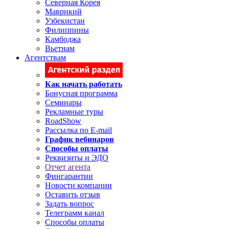
Северная Корея
Маврикий
Узбекистан
Филиппины
Камбоджа
Вьетнам
Агентствам
Как начать работать
Бонусная программа
Семинары
Рекламные туры
RoadShow
Рассылка по E-mail
График вебинаров
Способы оплаты
Реквизиты и ЭДО
Отчет агента
Фингарантии
Новости компании
Оставить отзыв
Задать вопрос
Телеграмм канал
Способы оплаты