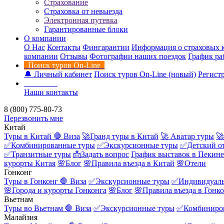
Страхование
Страховка от невыезда
Электронная путевка
Гарантированные блоки
О компании
О Нас
Контакты
Фингарантии
Информация о страховых 
компании
Отзывы
Фотографии наших поездок
График ра
Поиск туров On-Line
🔔 Личный кабинет
Поиск туров On-Line (новый)
Регистр
Контакты
Наши контакты
8 (800) 775-80-73
Перезвонить мне
Китай
Туры в Китай
🛑 Виза
🚀Гранд туры в Китай
🚀 Аватар туры
🚀
✅Комбинированные туры
✅Экскурсионные туры
✅Детский о
✅Транзитные туры
📩Задать вопрос
График выставок в Пекине
курорты Китая
🌸Блог
🌸Правила въезда в Китай
🌸Отели
Гонконг
Туры в Гонконг
🛑 Виза
✅Экскурсионные туры
✅Индивидуаль
🌸Города и курорты Гонконга
🌸Блог
🌸Правила въезда в Гонк
Вьетнам
Туры во Вьетнам
🛑 Виза
✅Экскурсионные туры
✅Комбиниро
Малайзия