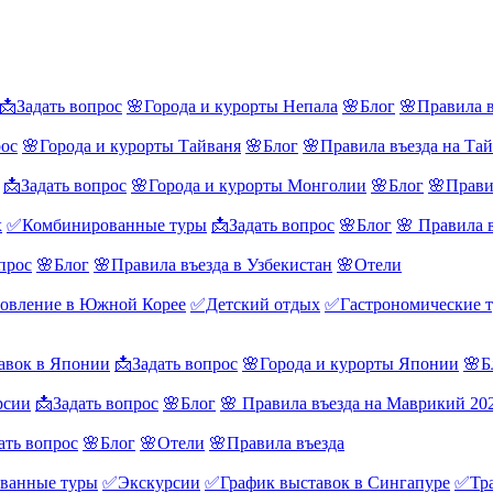
📩Задать вопрос
🌸Города и курорты Непала
🌸Блог
🌸Правила в
рос
🌸Города и курорты Тайваня
🌸Блог
🌸Правила въезда на Та
📩Задать вопрос
🌸Города и курорты Монголии
🌸Блог
🌸Прави
х
✅Комбинированные туры
📩Задать вопрос
🌸Блог
🌸 Правила 
прос
🌸Блог
🌸Правила въезда в Узбекистан
🌸Отели
овление в Южной Корее
✅Детский отдых
✅Гастрономические 
авок в Японии
📩Задать вопрос
🌸Города и курорты Японии
🌸Б
рсии
📩Задать вопрос
🌸Блог
🌸 Правила въезда на Маврикий 20
ать вопрос
🌸Блог
🌸Отели
🌸Правила въезда
ванные туры
✅Экскурсии
✅График выставок в Сингапуре
✅Тра