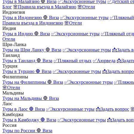
Туры в Малайзию
🛑 Виза
✅Экскурсионные туры
✅Детский о
Блог
🌸Правила въезда в Малайзию
🌸Отели
Индонезия
Туры в Индонезию
🛑 Виза
✅Экскурсионные туры
✅Пляжный
Правила въезда в Индонезию
🌸Отели
Индия
Туры в Индию
🛑 Виза
✅Экскурсионные туры
✅Пляжный отд
Отели
Шри-Ланка
Туры на Шри Ланку
🛑 Виза
✅Экскурсионные туры
📩Задать 
Таиланд
Туры в Таиланд
🛑 Виза
✅Пляжный отдых
✅Аюрведа
📩Задат
Турция
Туры в Турцию
🛑 Виза
✅Экскурсионные туры
📩Задать вопро
Филиппины
Туры на Филиппины
🛑 Виза
✅Экскурсионные туры
✅Пляжны
🌸Отели
Мальдивы
Туры на Мальдивы
🛑 Виза
Лаос
Туры в Лаос
🛑 Виза
✅Экскурсионные туры
📩Задать вопрос

Камбоджа
Туры в Камбоджу
🛑 Виза
✅Экскурсионные туры
📩Задать воп
Россия
Туры по России
🛑 Виза