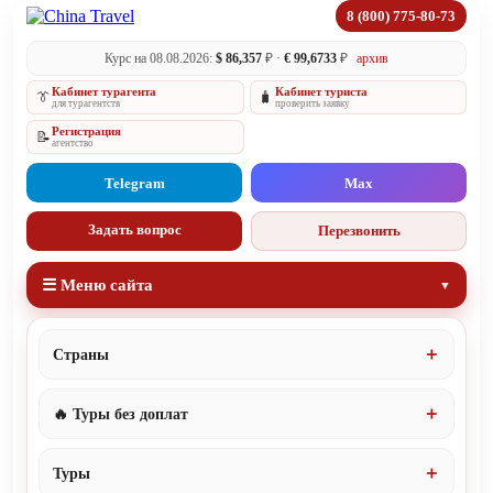
8 (800) 775-80-73
Курс на 08.08.2026:
$ 86,357
₽ ·
€ 99,6733
₽
архив
Кабинет турагента
Кабинет туриста
👔
🧳
для турагентств
проверить заявку
Регистрация
📝
агентство
Telegram
Max
Задать вопрос
Перезвонить
☰ Меню сайта
Страны
🔥 Туры без доплат
Туры