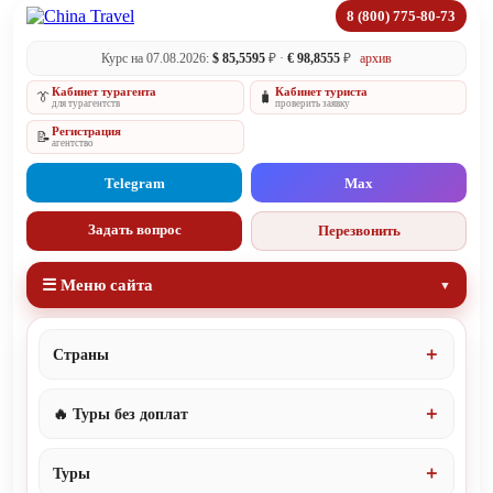
8 (800) 775-80-73
Курс на 07.08.2026:
$ 85,5595
₽ ·
€ 98,8555
₽
архив
Кабинет турагента
Кабинет туриста
👔
🧳
для турагентств
проверить заявку
Регистрация
📝
агентство
Telegram
Max
Задать вопрос
Перезвонить
☰ Меню сайта
Страны
🔥 Туры без доплат
Туры