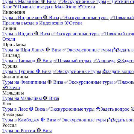
Туры в Малайзию
🛑 Виза
✅Экскурсионные туры
✅Детский о
Блог
🌸Правила въезда в Малайзию
🌸Отели
Индонезия
Туры в Индонезию
🛑 Виза
✅Экскурсионные туры
✅Пляжный
Правила въезда в Индонезию
🌸Отели
Индия
Туры в Индию
🛑 Виза
✅Экскурсионные туры
✅Пляжный отд
Отели
Шри-Ланка
Туры на Шри Ланку
🛑 Виза
✅Экскурсионные туры
📩Задать 
Таиланд
Туры в Таиланд
🛑 Виза
✅Пляжный отдых
✅Аюрведа
📩Задат
Турция
Туры в Турцию
🛑 Виза
✅Экскурсионные туры
📩Задать вопро
Филиппины
Туры на Филиппины
🛑 Виза
✅Экскурсионные туры
✅Пляжны
🌸Отели
Мальдивы
Туры на Мальдивы
🛑 Виза
Лаос
Туры в Лаос
🛑 Виза
✅Экскурсионные туры
📩Задать вопрос

Камбоджа
Туры в Камбоджу
🛑 Виза
✅Экскурсионные туры
📩Задать воп
Россия
Туры по России
🛑 Виза