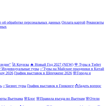
 об обработке персональных данных
Оплата картой
Реквизиты
нных
ледие"
🚀 Круизы
🔥 Новый Год 2027 (NEW)
🌹 Туры в Тибет
✅Индивидуальные туры
✅Туры на Майские праздники в Китай
жоу 2026
График выставок в Шенчжене 2026
🌸Города и
нь
✅Бизнес туры
График выставок в Гонконге
📩Задать вопрос
орты Вьетнама
🌸Блог
🌸Правила въезда во Вьетнам
🌸Отели