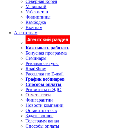
Северная Корея
Маврикий
Узбекистан
Филиппины
Камбоджа
Вьетнам
Агентствам
Как начать работать
Бонусная программа
Семинары
Рекламные туры
RoadShow
Рассылка по E-mail
График вебинаров
Способы оплаты
Реквизиты и ЭДО
Отчет агента
Фингарантии
Новости компании
Оставить отзыв
Задать вопрос
Телеграмм канал
Способы оплаты