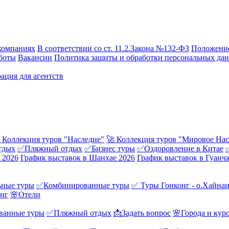
компаниях
В соответствии со ст. 11.2.Закона №132-ФЗ
Положение
боты
Вакансии
Политика защиты и обработки персональных да
ация для агентств
 Коллекция туров "Наследие"
🚀 Коллекция туров "Мировое Нас
тдых
✅Пляжный отдых
✅Бизнес туры
✅Оздоровление в Китае
 2026
График выставок в Шанхае 2026
График выставок в Гуанч
ные туры
✅Комбинированные туры
✅ Туры Гонконг - о.Хайна
онг
🌸Отели
ванные туры
✅Пляжный отдых
📩Задать вопрос
🌸Города и кур