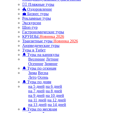
🏊‍♂ Пляжные туры
🐲 Оздоровление
💼 Бизнес туры
Рекламные туры
Экскурсии
Шоп-тур
Гастрономические туры
КРУИЗЫ.
Новинка 2026
Транзитные туры
Новинка 2026
Аюрведические туры
Туры в Тибет
🔔 Туры на каникулы
Весенние
Летние
Осенние
Зимние
🔔 Туры по сезонам
Зима
Весна
Лето
Осень
🔔 Туры по дням
на 5 дней
на 6 дней
на 7 дней
на 8 дней
на 9 дней
на 10 дней
на 11 дней
на 12 дней
на 13 дней
на 14 дней
🔔 Туры по месяцам