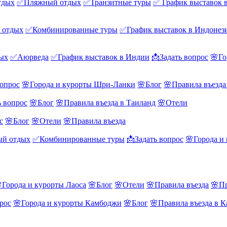
тдых
✅Пляжный отдых
✅Транзитные туры
✅ График выставок 
 отдых
✅Комбинированные туры
✅График выставок в Индонез
ых
✅Аюрведа
✅График выставок в Индии
📩Задать вопрос
🌸Го
вопрос
🌸Города и курорты Шри-Ланки
🌸Блог
🌸Правила въезд
ь вопрос
🌸Блог
🌸Правила въезда в Таиланд
🌸Отели
с
🌸Блог
🌸Отели
🌸Правила въезда
й отдых
✅Комбинированные туры
📩Задать вопрос
🌸Города и
Города и курорты Лаоса
🌸Блог
🌸Отели
🌸Правила въезда
🌸Пр
рос
🌸Города и курорты Камбоджи
🌸Блог
🌸Правила въезда в 