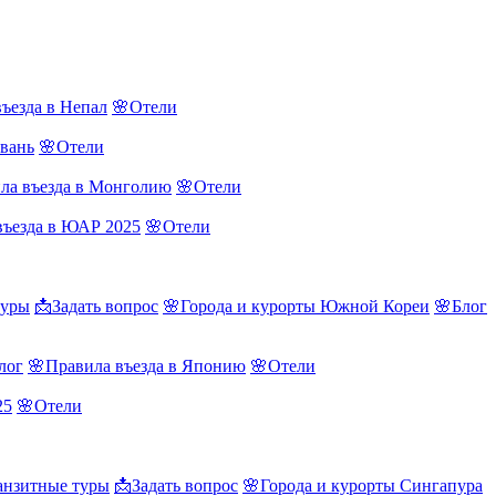
ъезда в Непал
🌸Отели
йвань
🌸Отели
ла въезда в Монголию
🌸Отели
въезда в ЮАР 2025
🌸Отели
туры
📩Задать вопрос
🌸Города и курорты Южной Кореи
🌸Блог
лог
🌸Правила въезда в Японию
🌸Отели
25
🌸Отели
нзитные туры
📩Задать вопрос
🌸Города и курорты Сингапура