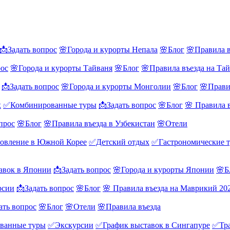
📩Задать вопрос
🌸Города и курорты Непала
🌸Блог
🌸Правила в
рос
🌸Города и курорты Тайваня
🌸Блог
🌸Правила въезда на Та
📩Задать вопрос
🌸Города и курорты Монголии
🌸Блог
🌸Прави
х
✅Комбинированные туры
📩Задать вопрос
🌸Блог
🌸 Правила 
прос
🌸Блог
🌸Правила въезда в Узбекистан
🌸Отели
овление в Южной Корее
✅Детский отдых
✅Гастрономические 
авок в Японии
📩Задать вопрос
🌸Города и курорты Японии
🌸Б
рсии
📩Задать вопрос
🌸Блог
🌸 Правила въезда на Маврикий 20
ать вопрос
🌸Блог
🌸Отели
🌸Правила въезда
ванные туры
✅Экскурсии
✅График выставок в Сингапуре
✅Тра