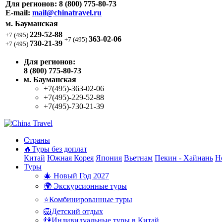
Для регионов:
8 (800) 775-80-73
E-mail:
mail@chinatravel.ru
м. Бауманская
229-52-88
+7 (495)
363-02-06
+7 (495)
730-21-39
+7 (495)
Для регионов:
8 (800) 775-80-73
м. Бауманская
+7(495)-363-02-06
+7(495)-229-52-88
+7(495)-730-21-39
Страны
🔥Туры без доплат
Китай
Южная Корея
Япония
Вьетнам
Пекин - Хайнань
Н
Туры
🎄 Новый Год 2027
🌍 Экскурсионные туры
⭐Комбинированные туры
🦁Детский отдых
👫Индивидуальные туры в Китай