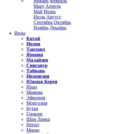
Январь
Февраль
Март
Апрель
Май
Июнь
Июль
Август
Сентябрь
Октябрь
Ноябрь
Декабрь
Визы
Китай
Индия
Таиланд
Япония
Малайзия
Сингапур
Тайвань
Индонезия
Южная Корея
Иран
Мьянма
Эфиопия
Монголия
Бутан
Гонконг
Шри Ланка
Непал
Макао