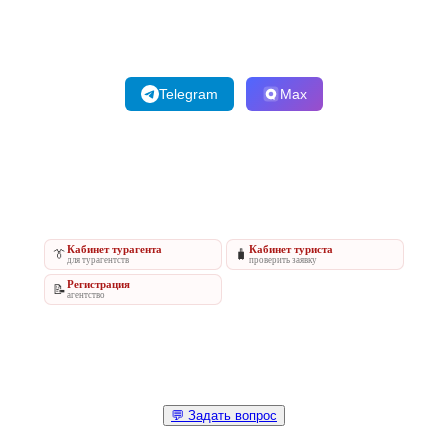
Telegram
Max
Кабинет турагента
Кабинет туриста
👔
🧳
для турагентств
проверить заявку
Регистрация
📝
агентство
💬 Задать вопрос