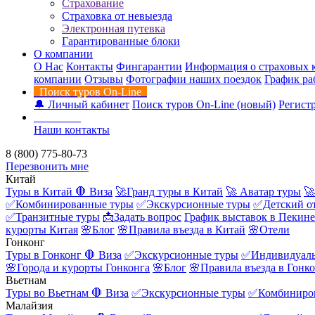
Страхование
Страховка от невыезда
Электронная путевка
Гарантированные блоки
О компании
О Нас
Контакты
Фингарантии
Информация о страховых 
компании
Отзывы
Фотографии наших поездок
График ра
Поиск туров On-Line
🔔 Личный кабинет
Поиск туров On-Line (новый)
Регистр
Контакты
Наши контакты
8 (800) 775-80-73
Перезвонить мне
Китай
Туры в Китай
🛑 Виза
🚀Гранд туры в Китай
🚀 Аватар туры
🚀
✅Комбинированные туры
✅Экскурсионные туры
✅Детский о
✅Транзитные туры
📩Задать вопрос
График выставок в Пекине
курорты Китая
🌸Блог
🌸Правила въезда в Китай
🌸Отели
Гонконг
Туры в Гонконг
🛑 Виза
✅Экскурсионные туры
✅Индивидуаль
🌸Города и курорты Гонконга
🌸Блог
🌸Правила въезда в Гонк
Вьетнам
Туры во Вьетнам
🛑 Виза
✅Экскурсионные туры
✅Комбиниро
Малайзия