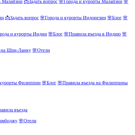
в Малайзии
📩Задать вопрос
🌸Города и курорты Малайзии
🌸
ии
📩Задать вопрос
🌸Города и курорты Индонезии
🌸Блог
🌸
рода и курорты Индии
🌸Блог
🌸Правила въезда в Индию
🌸
а на Шри-Ланку
🌸Отели
 курорты Филиппин
🌸Блог
🌸Правила въезда на Филиппины
авила въезда
Камбоджу
🌸Отели