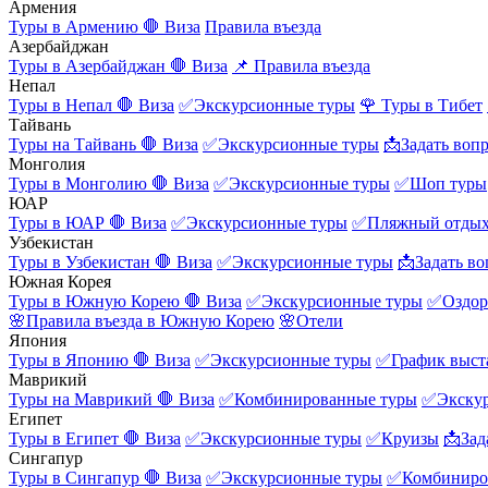
Армения
Туры в Армению
🛑 Виза
Правила въезда
Азербайджан
Туры в Азербайджан
🛑 Виза
📌 Правила въезда
Непал
Туры в Непал
🛑 Виза
✅Экскурсионные туры
🌹 Туры в Тибет
Тайвань
Туры на Тайвань
🛑 Виза
✅Экскурсионные туры
📩Задать воп
Монголия
Туры в Монголию
🛑 Виза
✅Экскурсионные туры
✅Шоп туры
ЮАР
Туры в ЮАР
🛑 Виза
✅Экскурсионные туры
✅Пляжный отды
Узбекистан
Туры в Узбекистан
🛑 Виза
✅Экскурсионные туры
📩Задать во
Южная Корея
Туры в Южную Корею
🛑 Виза
✅Экскурсионные туры
✅Оздор
🌸Правила въезда в Южную Корею
🌸Отели
Япония
Туры в Японию
🛑 Виза
✅Экскурсионные туры
✅График выст
Маврикий
Туры на Маврикий
🛑 Виза
✅Комбинированные туры
✅Экску
Египет
Туры в Египет
🛑 Виза
✅Экскурсионные туры
✅Круизы
📩Зад
Сингапур
Туры в Сингапур
🛑 Виза
✅Экскурсионные туры
✅Комбиниро