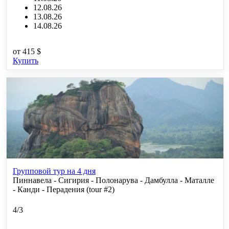
12.08.26
13.08.26
14.08.26
от
415 $
Купить
Групповой тур на 4 дня
Пиннавела - Сигирия - Полонарува - Дамбулла - Маталле
- Канди - Перадения (tour #2)
4/3