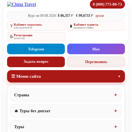
8 (800) 775-80-73
Курс на 09.08.2026:
$ 86,357
₽ ·
€ 99,6733
₽
архив
Кабинет турагента
Кабинет туриста
👔
🧳
для турагентств
проверить заявку
Регистрация
📝
агентство
Telegram
Max
Задать вопрос
Перезвонить
☰ Меню сайта
Страны
🔥 Туры без доплат
Туры