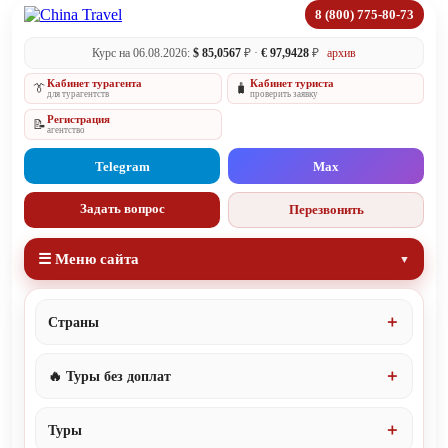
8 (800) 775-80-73
Курс на 06.08.2026:
$ 85,0567
₽ ·
€ 97,9428
₽
архив
Кабинет турагента
Кабинет туриста
👔
🧳
для турагентств
проверить заявку
Регистрация
📝
агентство
Telegram
Max
Задать вопрос
Перезвонить
☰ Меню сайта
Страны
🔥 Туры без доплат
Туры