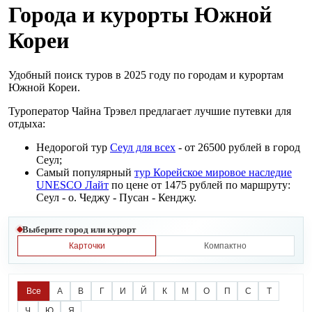
Города и курорты Южной
Кореи
Удобный поиск туров в 2025 году по городам и курортам
Южной Кореи.
Туроператор Чайна Трэвел предлагает лучшие путевки для
отдыха:
Недорогой тур
Сеул для всех
- от 26500 рублей в город
Сеул;
Самый популярный
тур Корейское мировое наследие
UNESCO Лайт
по цене от 1475 рублей по маршруту:
Сеул - о. Чеджу - Пусан - Кенджу.
Выберите город или курорт
Карточки
Компактно
Все
А
В
Г
И
Й
К
М
О
П
С
Т
Ч
Ю
Я