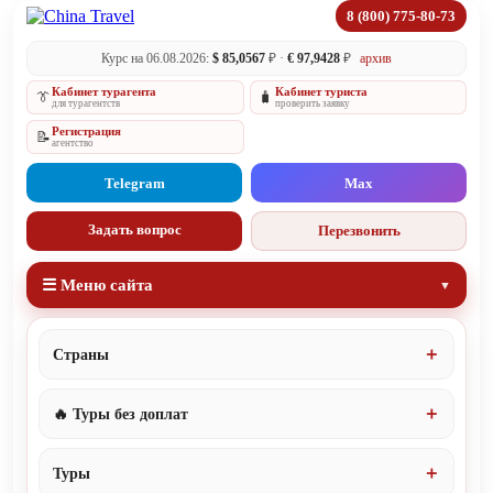
8 (800) 775-80-73
Курс на 06.08.2026:
$ 85,0567
₽ ·
€ 97,9428
₽
архив
Кабинет турагента
Кабинет туриста
👔
🧳
для турагентств
проверить заявку
Регистрация
📝
агентство
Telegram
Max
Задать вопрос
Перезвонить
☰ Меню сайта
Страны
🔥 Туры без доплат
Туры