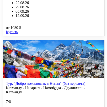
22.08.26
29.08.26
05.09.26
12.09.26
от
1080 $
Купить
Тур: "Добро пожаловать в Непал" (без перелета)
Катманду - Нагаркот - Намобудда - Дхуликхель -
Катманду
7/6