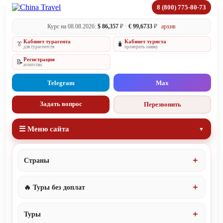
8 (800) 775-80-73
Курс на 08.08.2026:
$ 86,357
₽ ·
€ 99,6733
₽
архив
Кабинет турагента
Кабинет туриста
👔
🧳
для турагентств
проверить заявку
Регистрация
📝
агентство
Telegram
Max
Задать вопрос
Перезвонить
☰ Меню сайта
Страны
🔥 Туры без доплат
Туры