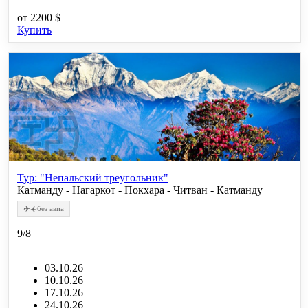
от
2200 $
Купить
Тур: "Непальский треугольник"
Катманду - Нагаркот - Покхара - Читван - Катманду
✈
✈
без авиа
9/8
03.10.26
10.10.26
17.10.26
24.10.26