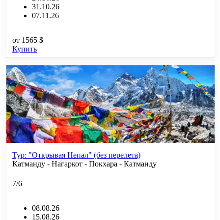
31.10.26
07.11.26
от
1565 $
Купить
Тур: "Открывая Непал" (без перелета)
Катманду - Нагаркот - Покхара - Катманду
7/6
08.08.26
15.08.26