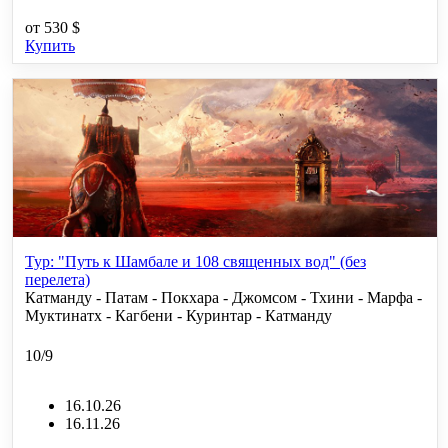
от
530 $
Купить
Тур: "Путь к Шамбале и 108 священных вод" (без
перелета)
Катманду - Патам - Покхара - Джомсом - Тхини - Марфа -
Муктинатх - Кагбени - Куринтар - Катманду
10/9
16.10.26
16.11.26