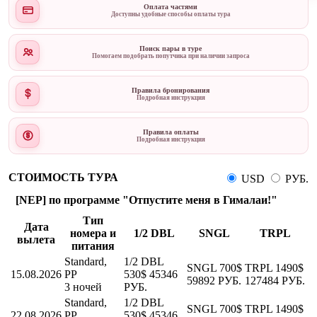
Оплата частями
Доступны удобные способы оплаты тура
Поиск пары в туре
Помогаем подобрать попутчика при наличии запроса
Правила бронирования
Подробная инструкция
Правила оплаты
Подробная инструкция
СТОИМОСТЬ ТУРА
USD
РУБ.
[NEP] по программе "Отпустите меня в Гималаи!"
Тип
Дата
номера и
1/2 DBL
SNGL
TRPL
вылета
питания
Standard,
1/2 DBL
SNGL
700$
TRPL
1490$
15.08.2026
PP
530$
45346
59892 РУБ.
127484 РУБ.
3 ночей
РУБ.
Standard,
1/2 DBL
SNGL
700$
TRPL
1490$
22.08.2026
PP
530$
45346