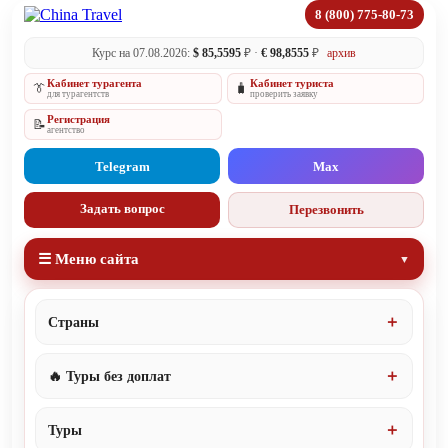
8 (800) 775-80-73
Курс на 07.08.2026:
$ 85,5595
₽ ·
€ 98,8555
₽
архив
Кабинет турагента
Кабинет туриста
👔
🧳
для турагентств
проверить заявку
Регистрация
📝
агентство
Telegram
Max
Задать вопрос
Перезвонить
☰ Меню сайта
Страны
🔥 Туры без доплат
Туры