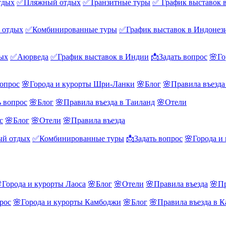
тдых
✅Пляжный отдых
✅Транзитные туры
✅ График выставок 
 отдых
✅Комбинированные туры
✅График выставок в Индонез
ых
✅Аюрведа
✅График выставок в Индии
📩Задать вопрос
🌸Го
вопрос
🌸Города и курорты Шри-Ланки
🌸Блог
🌸Правила въезд
ь вопрос
🌸Блог
🌸Правила въезда в Таиланд
🌸Отели
с
🌸Блог
🌸Отели
🌸Правила въезда
й отдых
✅Комбинированные туры
📩Задать вопрос
🌸Города и
Города и курорты Лаоса
🌸Блог
🌸Отели
🌸Правила въезда
🌸Пр
рос
🌸Города и курорты Камбоджи
🌸Блог
🌸Правила въезда в 