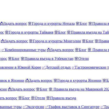
📩Задать вопрос
🌸Города и курорты Непала
🌸Блог
🌸Правила в
рос
🌸Города и курорты Тайваня
🌸Блог
🌸Правила въезда на Та
📩Задать вопрос
🌸Города и курорты Монголии
🌸Блог
🌸Прави
х
✅Комбинированные туры
📩Задать вопрос
🌸Блог
🌸 Правила 
прос
🌸Блог
🌸Правила въезда в Узбекистан
🌸Отели
овление в Южной Корее
✅Детский отдых
✅Гастрономические 
авок в Японии
📩Задать вопрос
🌸Города и курорты Японии
🌸Б
рсии
📩Задать вопрос
🌸Блог
🌸 Правила въезда на Маврикий 20
ать вопрос
🌸Блог
🌸Отели
🌸Правила въезда
ванные туры
✅Экскурсии
✅График выставок в Сингапуре
✅Тра