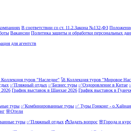
компаниях
В соответствии со ст. 11.2.Закона №132-ФЗ
Положение
боты
Вакансии
Политика защиты и обработки персональных да
ация для агентств
 Коллекция туров "Наследие"
🚀 Коллекция туров "Мировое Нас
тдых
✅Пляжный отдых
✅Бизнес туры
✅Оздоровление в Китае
 2026
График выставок в Шанхае 2026
График выставок в Гуанч
ные туры
✅Комбинированные туры
✅ Туры Гонконг - о.Хайна
онг
🌸Отели
ванные туры
✅Пляжный отдых
📩Задать вопрос
🌸Города и кур