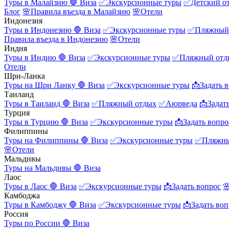
Туры в Малайзию
🛑 Виза
✅Экскурсионные туры
✅Детский о
Блог
🌸Правила въезда в Малайзию
🌸Отели
Индонезия
Туры в Индонезию
🛑 Виза
✅Экскурсионные туры
✅Пляжный
Правила въезда в Индонезию
🌸Отели
Индия
Туры в Индию
🛑 Виза
✅Экскурсионные туры
✅Пляжный отд
Отели
Шри-Ланка
Туры на Шри Ланку
🛑 Виза
✅Экскурсионные туры
📩Задать 
Таиланд
Туры в Таиланд
🛑 Виза
✅Пляжный отдых
✅Аюрведа
📩Задат
Турция
Туры в Турцию
🛑 Виза
✅Экскурсионные туры
📩Задать вопро
Филиппины
Туры на Филиппины
🛑 Виза
✅Экскурсионные туры
✅Пляжны
🌸Отели
Мальдивы
Туры на Мальдивы
🛑 Виза
Лаос
Туры в Лаос
🛑 Виза
✅Экскурсионные туры
📩Задать вопрос

Камбоджа
Туры в Камбоджу
🛑 Виза
✅Экскурсионные туры
📩Задать воп
Россия
Туры по России
🛑 Виза