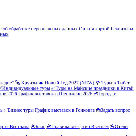
 об обработке персональных данных
Оплата картой
Реквизиты
нных
ледие"
🚀 Круизы
🔥 Новый Год 2027 (NEW)
🌹 Туры в Тибет
✅Индивидуальные туры
✅Туры на Майские праздники в Китай
жоу 2026
График выставок в Шенчжене 2026
🌸Города и
нь
✅Бизнес туры
График выставок в Гонконге
📩Задать вопрос
орты Вьетнама
🌸Блог
🌸Правила въезда во Вьетнам
🌸Отели