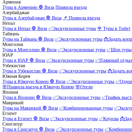
Армения
Туры в Армению
🛑 Виза
Правила въезда
Азербайджан
Туры в Азербайджан
🛑 Виза
📌 Правила въезда
Непал
Туры в Непал
🛑 Виза
✅Экскурсионные туры
🌹 Туры в Тибет
Тайвань
Туры на Тайвань
🛑 Виза
✅Экскурсионные туры
📩Задать воп
Монголия
Туры в Монголию
🛑 Виза
✅Экскурсионные туры
✅Шоп туры
ЮАР
Туры в ЮАР
🛑 Виза
✅Экскурсионные туры
✅Пляжный отды
Узбекистан
Туры в Узбекистан
🛑 Виза
✅Экскурсионные туры
📩Задать во
Южная Корея
Туры в Южную Корею
🛑 Виза
✅Экскурсионные туры
✅Оздор
🌸Правила въезда в Южную Корею
🌸Отели
Япония
Туры в Японию
🛑 Виза
✅Экскурсионные туры
✅График выст
Маврикий
Туры на Маврикий
🛑 Виза
✅Комбинированные туры
✅Экску
Египет
Туры в Египет
🛑 Виза
✅Экскурсионные туры
✅Круизы
📩Зад
Сингапур
Туры в Сингапур
🛑 Виза
✅Экскурсионные туры
✅Комбиниро