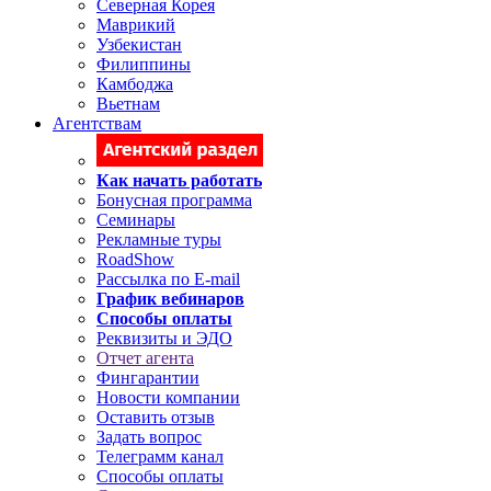
Северная Корея
Маврикий
Узбекистан
Филиппины
Камбоджа
Вьетнам
Агентствам
Как начать работать
Бонусная программа
Семинары
Рекламные туры
RoadShow
Рассылка по E-mail
График вебинаров
Способы оплаты
Реквизиты и ЭДО
Отчет агента
Фингарантии
Новости компании
Оставить отзыв
Задать вопрос
Телеграмм канал
Способы оплаты