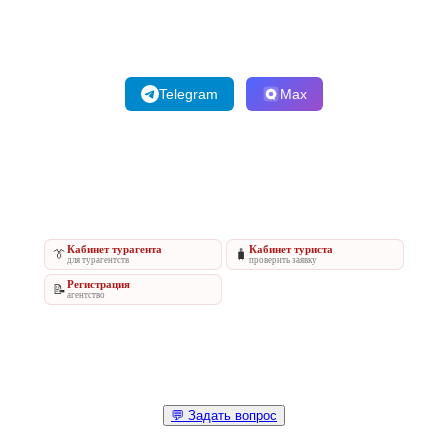
Telegram
Max
Кабинет турагента
Кабинет туриста
👔
🧳
для турагентств
проверить заявку
Регистрация
📝
агентство
💬 Задать вопрос