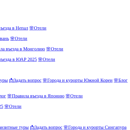
ъезда в Непал
🌸Отели
йвань
🌸Отели
ла въезда в Монголию
🌸Отели
въезда в ЮАР 2025
🌸Отели
туры
📩Задать вопрос
🌸Города и курорты Южной Кореи
🌸Блог
лог
🌸Правила въезда в Японию
🌸Отели
25
🌸Отели
нзитные туры
📩Задать вопрос
🌸Города и курорты Сингапура