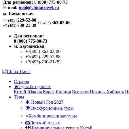
Для регионов:
8 (800) 775-80-73
E-mail:
mail@chinatravel.ru
м. Бауманская
229-52-88
+7 (495)
363-02-06
+7 (495)
730-21-39
+7 (495)
Для регионов:
8 (800) 775-80-73
м. Бауманская
+7(495)-363-02-06
+7(495)-229-52-88
+7(495)-730-21-39
Страны
🔥Туры без доплат
Китай
Южная Корея
Япония
Вьетнам
Пекин - Хайнань
Н
Туры
🎄 Новый Год 2027
🌍 Экскурсионные туры
⭐Комбинированные туры
🦁Детский отдых
👫Индивидуальные туры в Китай