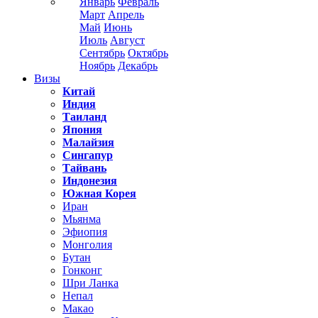
Январь
Февраль
Март
Апрель
Май
Июнь
Июль
Август
Сентябрь
Октябрь
Ноябрь
Декабрь
Визы
Китай
Индия
Таиланд
Япония
Малайзия
Сингапур
Тайвань
Индонезия
Южная Корея
Иран
Мьянма
Эфиопия
Монголия
Бутан
Гонконг
Шри Ланка
Непал
Макао