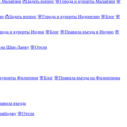
в Малайзии
📩Задать вопрос
🌸Города и курорты Малайзии
🌸
ии
📩Задать вопрос
🌸Города и курорты Индонезии
🌸Блог
🌸
рода и курорты Индии
🌸Блог
🌸Правила въезда в Индию
🌸
а на Шри-Ланку
🌸Отели
 курорты Филиппин
🌸Блог
🌸Правила въезда на Филиппины
авила въезда
Камбоджу
🌸Отели