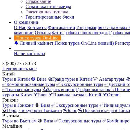
Страхование
Страховка от невыезда
Электронная путевка
Гарантированные блоки
О компании
О Нас
Контакты
Фингарантии
Информация о страховых 
компании
Отзывы
Фотографии наших поездок
График ра
Поиск туров On-Line
🔔 Личный кабинет
Поиск туров On-Line (новый)
Регистр
Контакты
Наши контакты
8 (800) 775-80-73
Перезвонить мне
Китай
Туры в Китай
🛑 Виза
🚀Гранд туры в Китай
🚀 Аватар туры
🚀
✅Комбинированные туры
✅Экскурсионные туры
✅Детский о
✅Транзитные туры
📩Задать вопрос
График выставок в Пекине
курорты Китая
🌸Блог
🌸Правила въезда в Китай
🌸Отели
Гонконг
Туры в Гонконг
🛑 Виза
✅Экскурсионные туры
✅Индивидуаль
🌸Города и курорты Гонконга
🌸Блог
🌸Правила въезда в Гонк
Вьетнам
Туры во Вьетнам
🛑 Виза
✅Экскурсионные туры
✅Комбиниро
Малайзия