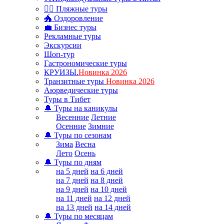
🏊‍♂ Пляжные туры
🐲 Оздоровление
💼 Бизнес туры
Рекламные туры
Экскурсии
Шоп-тур
Гастрономические туры
КРУИЗЫ.
Новинка 2026
Транзитные туры
Новинка 2026
Аюрведические туры
Туры в Тибет
🔔 Туры на каникулы
Весенние
Летние
Осенние
Зимние
🔔 Туры по сезонам
Зима
Весна
Лето
Осень
🔔 Туры по дням
на 5 дней
на 6 дней
на 7 дней
на 8 дней
на 9 дней
на 10 дней
на 11 дней
на 12 дней
на 13 дней
на 14 дней
🔔 Туры по месяцам