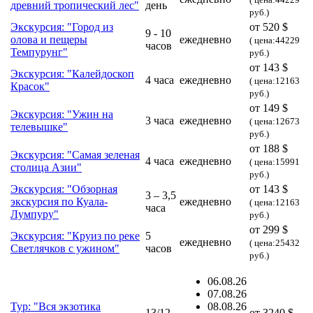
древний тропический лес"
день
руб.)
Экскурсия: "Город из
от 520 $
9 - 10
олова и пещеры
ежедневно
( цена:44229
часов
Темпурунг"
руб.)
от 143 $
Экскурсия: "Калейдоскоп
4 часа
ежедневно
( цена:12163
Красок"
руб.)
от 149 $
Экскурсия: "Ужин на
3 часа
ежедневно
( цена:12673
телевышке"
руб.)
от 188 $
Экскурсия: "Самая зеленая
4 часа
ежедневно
( цена:15991
столица Азии"
руб.)
Экскурсия: "Обзорная
от 143 $
3 – 3,5
экскурсия по Куала-
ежедневно
( цена:12163
часа
Лумпуру"
руб.)
от 299 $
Экскурсия: "Круиз по реке
5
ежедневно
( цена:25432
Светлячков с ужином"
часов
руб.)
06.08.26
07.08.26
Тур: "Вся экзотика
08.08.26
13/12
от
3240 $