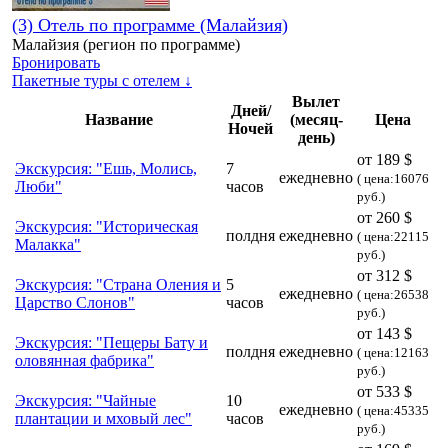
(3) Отель по программе (Малайзия)
Малайзия (регион по программе)
Бронировать
Пакетные туры с отелем ↓
Вылет
Дней/
Название
(месяц-
Цена
Ночей
день)
от 189 $
Экскурсия: "Ешь, Молись,
7
ежедневно
( цена:16076
Люби"
часов
руб.)
от 260 $
Экскурсия: "Историческая
полдня
ежедневно
( цена:22115
Малакка"
руб.)
от 312 $
Экскурсия: "Страна Оления и
5
ежедневно
( цена:26538
Царство Слонов"
часов
руб.)
от 143 $
Экскурсия: "Пещеры Бату и
полдня
ежедневно
( цена:12163
оловянная фабрика"
руб.)
от 533 $
Экскурсия: "Чайные
10
ежедневно
( цена:45335
плантации и мховый лес"
часов
руб.)