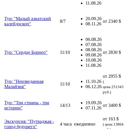
11.08.26
Тур: "Малый азиатский
20.09.26
8/7
от
2340 $
калейдоскоп"
08.11.26
06.08.26
07.08.26
08.08.26
Тур: "Сердце Борнео"
11/10
от
2830 $
09.08.26
10.08.26
11.08.26
от 2955 $
Тур: "Неизведанная
11.10.26
(
11/10
Малайзия"
06.12.26
цена:251343
руб.)
Тур: "Три страны - три
19.09.26
14/13
от
3400 $
истории"
07.11.26
от 163 $
Экскурсия: "Путраджая -
4 часа
ежедневно
( цена:13864
город будущего"