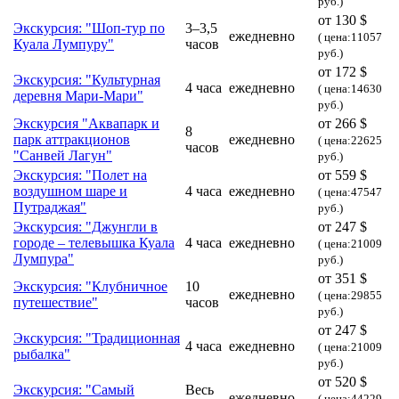
руб.)
от 130 $
Экскурсия: "Шоп-тур по
3–3,5
ежедневно
( цена:11057
Куала Лумпуру"
часов
руб.)
от 172 $
Экскурсия: "Культурная
4 часа
ежедневно
( цена:14630
деревня Мари-Мари"
руб.)
Экскурсия "Аквапарк и
от 266 $
8
парк аттракционов
ежедневно
( цена:22625
часов
"Санвей Лагун"
руб.)
Экскурсия: "Полет на
от 559 $
воздушном шаре и
4 часа
ежедневно
( цена:47547
Путраджая"
руб.)
Экскурсия: "Джунгли в
от 247 $
городе – телевышка Куала
4 часа
ежедневно
( цена:21009
Лумпура"
руб.)
от 351 $
Экскурсия: "Клубничное
10
ежедневно
( цена:29855
путешествие"
часов
руб.)
от 247 $
Экскурсия: "Традиционная
4 часа
ежедневно
( цена:21009
рыбалка"
руб.)
от 520 $
Экскурсия: "Самый
Весь
ежедневно
( цена:44229