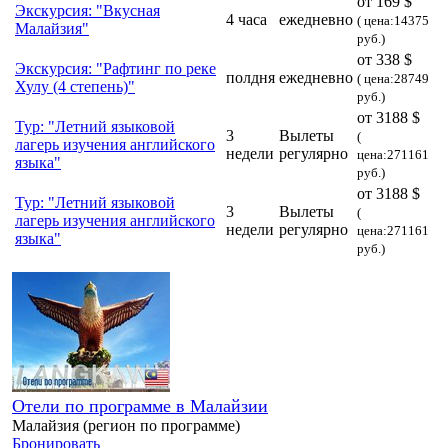
от 169 $
Экскурсия: "Вкусная
4 часа
ежедневно
( цена:14375
Малайзия"
руб.)
от 338 $
Экскурсия: "Рафтинг по реке
полдня
ежедневно
( цена:28749
Хулу (4 степень)"
руб.)
от 3188 $
Тур: "Летний языковой
3
Вылеты
(
лагерь изучения английского
недели
регулярно
цена:271161
языка"
руб.)
от 3188 $
Тур: "Летний языковой
3
Вылеты
(
лагерь изучения английского
недели
регулярно
цена:271161
языка"
руб.)
Отели по программе в Малайзии
Малайзия (регион по программе)
Бронировать