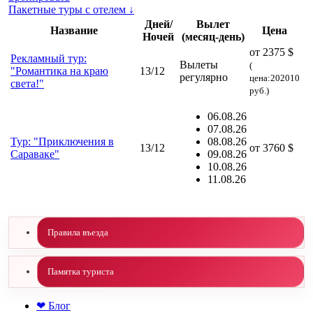
Пакетные туры с отелем ↓
Дней/
Вылет
Название
Цена
Ночей
(месяц-день)
от 2375 $
Рекламный тур:
Вылеты
(
"Романтика на краю
13/12
регулярно
цена:202010
света!"
руб.)
06.08.26
07.08.26
Тур: "Приключения в
08.08.26
13/12
от
3760 $
Сараваке"
09.08.26
10.08.26
11.08.26
Правила въезда
Памятка туриста
❤ Блог