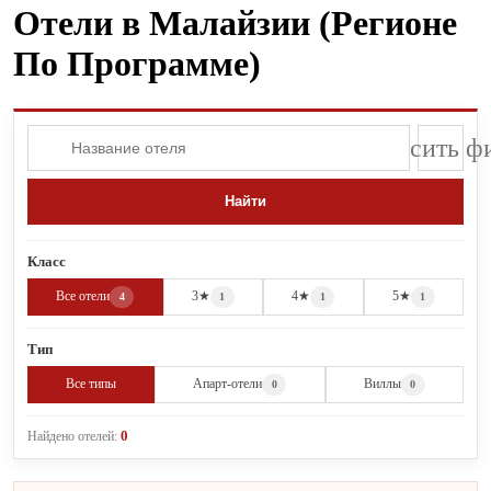
Отели в Малайзии (Регионе
По Программе)
×
Сбросить ф
Найти
Класс
Все отели
3★
4★
5★
4
1
1
1
Тип
Все типы
Апарт-отели
Виллы
0
0
0
Найдено отелей: