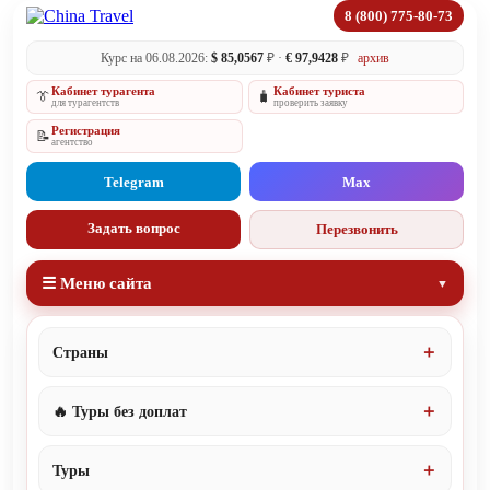
8 (800) 775-80-73
Курс на 06.08.2026:
$ 85,0567
₽ ·
€ 97,9428
₽
архив
Кабинет турагента
Кабинет туриста
👔
🧳
для турагентств
проверить заявку
Регистрация
📝
агентство
Telegram
Max
Задать вопрос
Перезвонить
☰ Меню сайта
Страны
🔥 Туры без доплат
Туры