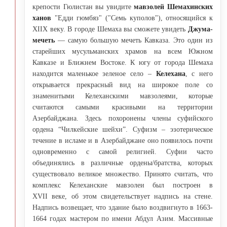
крепости Гюлистан вы увидите
мавзолей
Шемахинских
ханов
"Едди гюмбяз" ("Семь куполов"), относящийся к
XIIX веку. В городе Шемаха вы сможете увидеть
Джума-
мечеть
— самую большую мечеть Кавказа. Это один из
старейших мусульманских храмов на всем Южном
Кавказе и Ближнем Востоке. К югу от города Шемаха
находится маленькое зеленое село –
Келехана
, с него
открывается прекрасный вид на широкое поле со
знаменитыми Келеханскими мавзолеями, которые
считаются самыми красивыми на территории
Азербайджана. Здесь похоронены члены суфийского
ордена “Чилкейские шейхи”. Суфизм – эзотерическое
течение в исламе и в Азербайджане оно появилось почти
одновременно с самой религией. Суфии часто
объединялись в различные ордены/братства, которых
существовало великое множество. Принято считать, что
комплекс Келеханские мавзолеи был построен в
XVII веке, об этом свидетельствует надпись на стене.
Надпись возвещает, что здание было воздвигнуто в 1663-
1664 годах мастером по имени Абдул Азим. Массивные