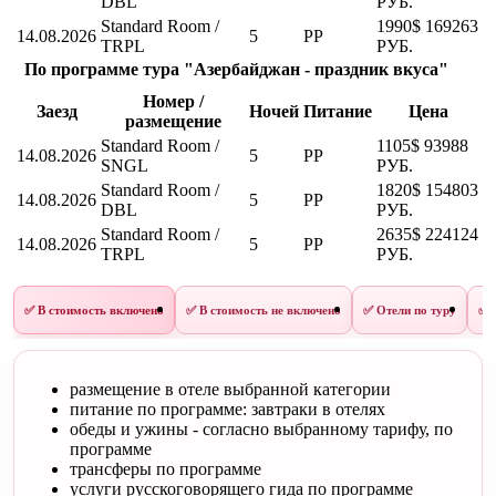
DBL
РУБ.
Standard Room /
1990$
169263
14.08.2026
5
PP
TRPL
РУБ.
По программе тура "Азербайджан - праздник вкуса"
Номер /
Заезд
Ночей
Питание
Цена
размещение
Standard Room /
1105$
93988
14.08.2026
5
PP
SNGL
РУБ.
Standard Room /
1820$
154803
14.08.2026
5
PP
DBL
РУБ.
Standard Room /
2635$
224124
14.08.2026
5
PP
TRPL
РУБ.
✅ В стоимость включено
✅ В стоимость не включено
✅ Отели по туру
✅ 
размещение в отеле выбранной категории
питание по программе: завтраки в отелях
обеды и ужины - согласно выбранному тарифу, по
программе
трансферы по программе
услуги русскоговорящего гида по программе