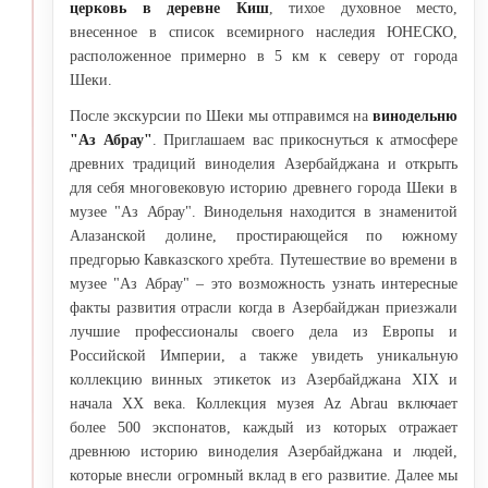
церковь в деревне Киш
, тихое духовное место,
внесенное в список всемирного наследия ЮНЕСКО,
расположенное примерно в 5 км к северу от города
Шеки.
После экскурсии по Шеки мы отправимся на
винодельню
"Аз Абрау"
. Приглашаем вас прикоснуться к атмосфере
древних традиций виноделия Азербайджана и открыть
для себя многовековую историю древнего города Шеки в
музее "Аз Абрау". Винодельня находится в знаменитой
Алазанской долине, простирающейся по южному
предгорью Кавказского хребта. Путешествие во времени в
музее "Аз Абрау" – это возможность узнать интересные
факты развития отрасли когда в Азербайджан приезжали
лучшие профессионалы своего дела из Европы и
Российской Империи, а также увидеть уникальную
коллекцию винных этикеток из Азербайджана XIX и
начала XX века. Коллекция музея Az Abrau включает
более 500 экспонатов, каждый из которых отражает
древнюю историю виноделия Азербайджана и людей,
которые внесли огромный вклад в его развитие. Далее мы