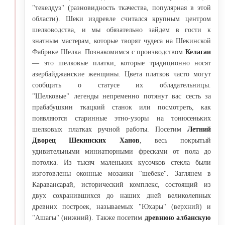
"текелдуз" (разновидность ткачества, популярная в этой
области). Шеки издревле считался крупным центром
шелководства, и мы обязательно зайдем в гости к
знатным мастерам, которые творят чудеса на Шекинской
Фабрике Шелка. Познакомимся с производством
Келагаи
— это шелковые платки, которые традиционно носят
азербайджанские женщины. Цвета платков часто могут
сообщить о статусе их обладательницы.
"Шелковые" легенды непременно потянут вас сесть за
прабабушкин ткацкий станок или посмотреть, как
появляются старинные этно-узоры на тонюсеньких
шелковых платках ручной работы. Посетим
Летний
Дворец Шекинских Ханов
, весь покрытый
удивительными миниатюрными фресками от пола до
потолка. Из тысяч маленьких кусочков стекла были
изготовлены оконные мозаики "шебеке". Заглянем в
Каравансарай, исторический комплекс, состоящий из
двух сохранившихся до наших дней великолепных
древних построек, называемых "Юхары" (верхний) и
"Ашагы" (нижний). Также посетим
древнюю албанскую