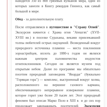
находится 350 из 800 грязевых вулканов мира, один из
которых занесен в Книгу рекордов Гиннеса, как самый
большой в мире.
Обед
- за дополнительную плату.
После отправляемся в
путешествие в "Страну Огней"
.
Экскурсия начнется с Храма огня "Атешгях" (XVII-
XVIII вв.) в поселке Сураханы, веками привлекавший
толпы любителей острых ощущений. Возведенный вокруг
природного источника пламени — места поклонения
зороастрийцев, вплоть до 1880-х годов он являлся
важным центром паломничества индуистов
огнепоклонников. Сегодня он является музеем под
открытым небом. Далее по программе мы обязательно
посетим природный заповедник "Янардаг" (буквально
"Горящая гора") — комплекс, выстроенный вокруг холма,
расположенного на вершине газового кармана,
обеспечивающего непрерывное извержение пламени,
которое горит уже более 20 тысяч лет. Этот природный
феномен был описан Марко Поло в XIII в. и до сих пор
продолжает завораживать посетителей.
Экскурсия