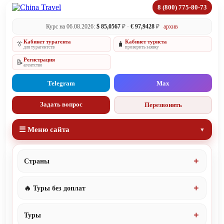
8 (800) 775-80-73
Курс на 06.08.2026:
$ 85,0567
₽ ·
€ 97,9428
₽
архив
Кабинет турагента
Кабинет туриста
👔
🧳
для турагентств
проверить заявку
Регистрация
📝
агентство
Telegram
Max
Задать вопрос
Перезвонить
☰ Меню сайта
Страны
🔥 Туры без доплат
Туры