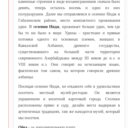
каменные строения в виде восьмигранников сначала было
девять, теперь осталось восемь и один из них
полуразрушен. Далее мы отправляемся в селение Нидж в
Габалинском районе, место компактного проживания
удин. В
селении Нидж
, проживает больше удин, чем где
бы то ни было в мире. Удины – христиане и прямые
потомки одного из основных племен, живших в
Кавказской Албании, древнего государства,
существовавшего на большей части территории
современного Азербайджана между III веком до н.э. и
VIII веком н.э. Они говорят на исчезающем языке,
фактически том самом, на котором говорили древние
албанцы.
Посещая селение Нидж, не откажите себе в удовольствии
посетить местный музей-ресторан. Он является
украшением и визитной карточкой города. Столики
расположены прямо в саду, дизайн места выдержан в
аутентичных традициях, там же находится музей, который
мы посетим.
Обед
- за дополнительную плату.