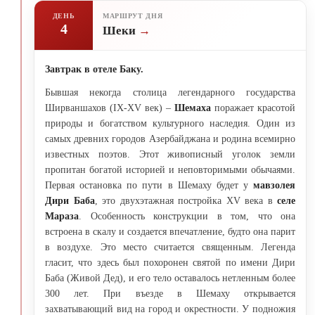
ДЕНЬ
МАРШРУТ ДНЯ
4
Шеки
Завтрак в отеле Баку.
Бывшая некогда столица легендарного государства
Ширваншахов (IX-XV век) –
Шемаха
поражает красотой
природы и богатством культурного наследия. Один из
самых древних городов Азербайджана и родина всемирно
известных поэтов. Этот живописный уголок земли
пропитан богатой историей и неповторимыми обычаями.
Первая остановка по пути в Шемаху будет у
мавзолея
Дири Баба
, это двухэтажная постройка XV века в
селе
Мараза
. Особенность конструкции в том, что она
встроена в скалу и создается впечатление, будто она парит
в воздухе. Это место считается священным. Легенда
гласит, что здесь был похоронен святой по имени Дири
Баба (Живой Дед), и его тело оставалось нетленным более
300 лет. При въезде в Шемаху открывается
захватывающий вид на город и окрестности. У подножия