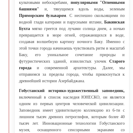
культовыми небоскребами,
популярными "Огненными
башнями"
и, тянущимся вдоль воды, зеленым
Приморским бульваром
. С неспешно скользящими по
водной глади катерами и парусными яхтами,
Бакинская
Бухта
мягко греется под лучами солнца днем, а ночью
превращается в море огней, отражающихся в воде,
создавая волшебную картину ночного Баку. Именно с
этой точки города начинаешь чувствовать ритм и масштаб
Баку, его уникальное сочетание природы и
футуристических зданий, извилистых улочек
Старого
города
и современной архитектуры. Далее, мы
отправимся за пределы города, чтобы прикоснуться к
древнейшей истории Азербайджана.
Гобустанский историко-художественный заповедник,
включенный в список наследия ЮНЕСКО, он является
одним из первых центров человеческой цивилизации.
Заповедник имеет удивительную коллекцию из 6-ти с
лишним тысяч древних петроглифов, которым более 40
тысяч лет. Инновационные технологии Гобустанского
музея, оснащенного сенсорными экранами со