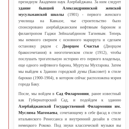
президиум Академии наук Азербайджана. За ним следует
здание бывшей Александриинской женской
мусульманской школы
(1901) - первого женского
училища на Кавказе, чье строительство было
спонсировано азербайджанским нефтяным бароном и
филантропом Гаджи Зейналабдином Тагиевым. Теперь
мы немного свернем с основного маршрута и сделаем
остановку рядом с
Дворцом Счастья
(Дворцом
бракосочетания) в неоготическом стиле (1912), чтобы
послушать трогательную историю его первого владельца,
еще одного нефтяного барона, Муртузы Мухтарова. Затем
мы выйдем к Зданию городской думы (Баксовет) в стиле
барокко (1900-1904), в котором сейчас расположена мэрия
города Баку.
После, мы войдем в
Сад Филармонии
, ранее известный
как Губернаторский Сад, и подойдем к зданию
Азербайджанской Государственной Филармонии им.
Муслима Магомаева
, сочетающему в себе фасад в стиле
итальянского Ренессанса и внутренний дизайн в стиле
немецкого Рококо. Под звуки классической музыки вы