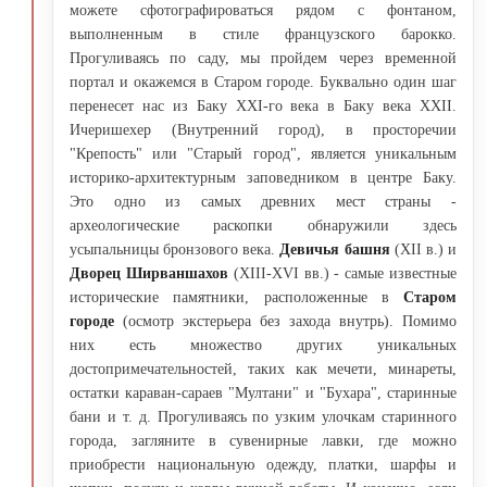
можете сфотографироваться рядом с фонтаном,
выполненным в стиле французского барокко.
Прогуливаясь по саду, мы пройдем через временной
портал и окажемся в Старом городе. Буквально один шаг
перенесет нас из Баку XXI-го века в Баку века XXII.
Ичеришехер (Внутренний город), в просторечии
"Крепость" или "Старый город", является уникальным
историко-архитектурным заповедником в центре Баку.
Это одно из самых древних мест страны -
археологические раскопки обнаружили здесь
усыпальницы бронзового века.
Девичья башня
(XII в.) и
Дворец Ширваншахов
(XIII-XVI вв.) - самые известные
исторические памятники, расположенные в
Старом
городе
(осмотр экстерьера без захода внутрь). Помимо
них есть множество других уникальных
достопримечательностей, таких как мечети, минареты,
остатки караван-сараев "Мултани" и "Бухара", старинные
бани и т. д. Прогуливаясь по узким улочкам старинного
города, загляните в сувенирные лавки, где можно
приобрести национальную одежду, платки, шарфы и