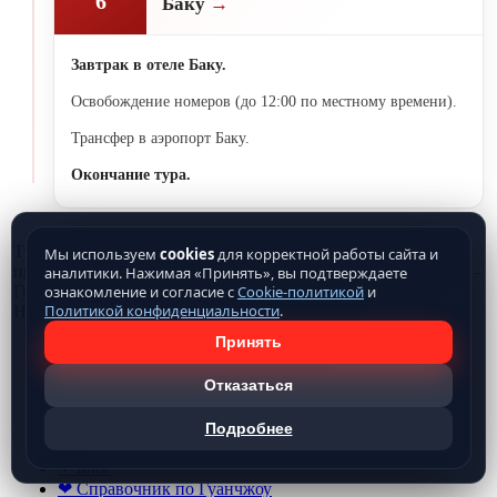
6
Баку
Завтрак в отеле Баку.
Освобождение номеров (до 12:00 по местному времени).
Трансфер в аэропорт Баку.
Окончание тура.
Туроператор Чайна Трэвел предлагает Тур: "Азербайджан -
Мы используем
cookies
для корректной работы сайта и
праздник вкуса" Длительность путевки: 6/5 , маршрут: Баку -
аналитики. Нажимая «Принять», вы подтверждаете
Гобустан - Апшеронский полуостров - Шемаха - Габала -
ознакомление и согласие с
Cookie-политикой
и
Политикой конфиденциальности
.
Нидж - Шеки - Киш - Баку, виза: не требуется.
Принять
Чтобы купить тур, вы можете забронировать его на
сайте или позвонить по телефонам
Отказаться
8 (800) 775-80-73.
Посмотреть все
туры в Азербайджан
на 2026 г. Вы
можете на сайте.
Подробнее
❤ Блог
❤ Справочник по Гуанчжоу