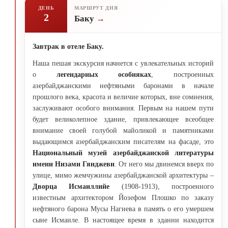
ДЕНЬ
МАРШРУТ ДНЯ
2
Баку
Завтрак в отеле Баку.
Наша пешая экскурсия начнется с увлекательных историй
о
легендарных особняках
, построенных
азербайджанскими нефтяными баронами в начале
прошлого века, красота и величие которых, вне сомнения,
заслуживают особого внимания. Первым на нашем пути
будет великолепное здание, привлекающее всеобщее
внимание своей голубой майоликой и памятниками
выдающимся азербайджанским писателям на фасаде, это
Национальный музей азербайджанской литературы
имени Низами Гянджеви
. От него мы двинемся вверх по
улице, мимо жемчужины азербайджанской архитектуры –
Дворца Исмаиллийе
(1908-1913), построенного
известным архитектором Йозефом Плошко по заказу
нефтяного барона Мусы Нагиева в память о его умершем
сыне Исмаиле. В настоящее время в здании находится