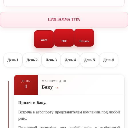
ПРОГРАММА ТУРА
Word
PDF
Печать
День 1
День 2
День 3
День 4
День 5
День 6
ДЕНЬ
МАРШРУТ ДНЯ
1
Баку
Прилет в Баку.
Встреча в аэропорту представителем компании под любой
рейс.
Групповой трансфер под любой рейс в выбранный