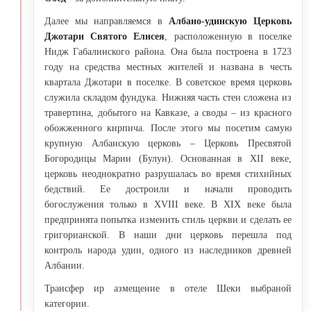
Далее мы направляемся в
Албано-удинскую Церковь
Джотари Святого Елисея
, расположенную в поселке
Нидж Габалинского района. Она была построена в 1723
году на средства местных жителей и названа в честь
квартала Джотари в поселке. В советское время церковь
служила складом фундука. Нижняя часть стен сложена из
травертина, добытого на Кавказе, а своды – из красного
обожженного кирпича. После этого мы посетим самую
крупную Албанскую церковь – Церковь Пресвятой
Богородицы Марии (Булун). Основанная в XII веке,
церковь неоднократно разрушалась во время стихийных
бедствий. Ее достроили и начали проводить
богослужения только в XVIII веке. В XIX веке была
предпринята попытка изменить стиль церкви и сделать ее
григорианской. В наши дни церковь перешла под
контроль народа удин, одного из наследников древней
Албании.
Трансфер ир азмещение в отеле Шеки выбраной
категории.