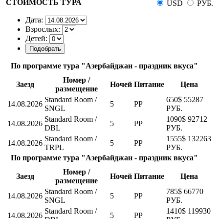
СТОИМОСТЬ ТУРА
USD
РУБ.
Дата:
Взрослых:
Детей:
По программе тура "Азербайджан - праздник вкуса"
Номер /
Заезд
Ночей
Питание
Цена
размещение
Standard Room /
650$
55287
14.08.2026
5
PP
SNGL
РУБ.
Standard Room /
1090$
92712
14.08.2026
5
PP
DBL
РУБ.
Standard Room /
1555$
132263
14.08.2026
5
PP
TRPL
РУБ.
По программе тура "Азербайджан - праздник вкуса"
Номер /
Заезд
Ночей
Питание
Цена
размещение
Standard Room /
785$
66770
14.08.2026
5
PP
SNGL
РУБ.
Standard Room /
1410$
119930
14.08.2026
5
PP