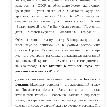
шапки, посуду и ковры ручной работы. И конечно, если
ваша родина – СССР, вы обязательно будете искать улицу,
где Юрий Никулин, он же Семен Семенович Горбунков,
произнес свое историческое "Черт побери!", и аптеку, где
свершилось эпохальное "упал, очнулся – гипс". Кроме
"Бриллиантовой руки" в Баку были отсняты "Последний
дюйм", "Человек-амфибия", "Айболит-66", "Тегеран-43".
Обед
- за дополнительную плату. В конце экскурсии вас
ждет вкусное приключение в уютном ресторанчике
Старого Города. Оказавшись в аутентичной атмосфере
местного ресторана, вы сможете насладиться изысканной
национальной кухней и почувствовать гостеприимство
нашего города.
Обед включен в стоимость тура, при
размещении в отелях 4* и 5*.
Далее нас ожидает небольшая прогулка по
Бакинской
Венеции
. Маленькая Венеция — это живописный уголок
на Приморском бульваре Баку, созданный в стиле
итальянской Венеции. Небольшие каналы с бирюзовой
водой, аккуратные мостики и прогулочные лодочки
создают атмосферу европейского курортного городка. Это