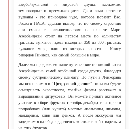
азербайджанской и мировой фауны, насекомые,
земноводные и пресмыкающиеся. Да и сами грязевые
вулканы - это природное чудо, которое поразит Вас.
Геологи НАСА, сделали вывод, что по своему строению
они схожи с возвышенностями на планете Марс.
Азербайджан стоит на первом месте по количеству
грязевых вулканов: здесь находится 350 из 800 грязевых
вулканов мира, один из которых занесен в Книгу
рекордов Гиннеса, как самый большой в мире.
Далее мы продолжаем наше путешествие по южной части
Азербайджана, самой особенной среди других, благодаря
своему субтропическому климату. По пути в Ленкорань
мы остановимся в
"Цитрусовой долине"
: пока вы будете
осматривать окрестности, хозяйка фермы расскажет о
выращивании цитрусовых. Вы можете принять активное
участие в сборе фруктов (октябрь-декабрь) или просто
попробовать (или купить) местные апельсины, лимоны,
мандарины, киви или фейхоа. А после экскурсии мы
задержимся на обед в деревенском стиле и чай с вареньем
из этих фруктов.