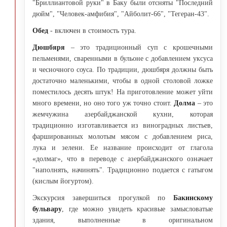
"Бриллиантовой руки" в Баку были отсняты "Последний
дюйм", "Человек-амфибия", "Айболит-66", "Тегеран-43".
Обед
- включен в стоимость тура.
Дюшбяря
– это традиционный суп с крошечными
пельменями, сваренными в бульоне с добавлением уксуса
и чесночного соуса. По традиции, дюшбяря должны быть
достаточно маленькими, чтобы в одной столовой ложке
поместилось десять штук! На приготовление может уйти
много времени, но оно того уж точно стоит.
Долма
– это
жемчужина азербайджанской кухни, которая
традиционно изготавливается из виноградных листьев,
фаршированных молотым мясом с добавлением риса,
лука и зелени. Еe название происходит от глагола
«долмаг», что в переводе с азербайджанского означает
"наполнять, начинять". Традиционно подается с гатыгом
(кислым йогуртом).
Экскурсия завершиться прогулкой по
Бакинскому
бульвару
, где можно увидеть красивые замысловатые
здания, выполненные в оригинальном