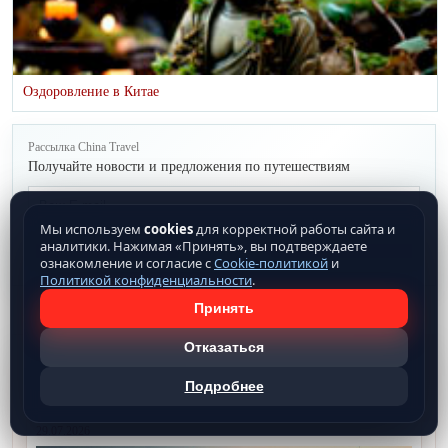
Оздоровление в Китае
Рассылка China Travel
Получайте новости и предложения по путешествиям
Мы используем
cookies
для корректной работы сайта и
аналитики. Нажимая «Принять», вы подтверждаете
Подписаться
ознакомление и согласие с
Cookie-политикой
и
Политикой конфиденциальности
.
Принять
Отказаться
CHINA TRAVEL
Новости
Подробнее
29.07.2026