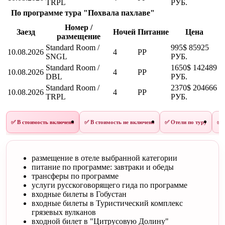
TRPL
РУБ.
По программе тура "Похвала пахлаве"
Номер /
Заезд
Ночей
Питание
Цена
размещение
Standard Room /
995$
85925
10.08.2026
4
PP
SNGL
РУБ.
Standard Room /
1650$
142489
10.08.2026
4
PP
DBL
РУБ.
Standard Room /
2370$
204666
10.08.2026
4
PP
TRPL
РУБ.
✅ В стоимость включено
✅ В стоимость не включено
✅ Отели по туру
✅ 
размещение в отеле выбранной категории
питание по программе: завтраки и обеды
трансферы по программе
услуги русскоговорящего гида по программе
входные билеты в Гобустан
входные билеты в Туристический комплекс
грязевых вулканов
входной билет в "Цитрусовую Долину"