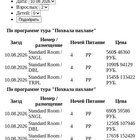
Дата:
Взрослых:
Детей:
По программе тура "Похвала пахлаве"
Номер /
Заезд
Ночей
Питание
Цена
размещение
Standard Room /
560$
48360
10.08.2026
4
PP
SNGL
РУБ.
Standard Room /
1090$
94129
10.08.2026
4
PP
DBL
РУБ.
Standard Room /
1545$
133422
10.08.2026
4
PP
TRPL
РУБ.
По программе тура "Похвала пахлаве"
Номер /
Заезд
Ночей
Питание
Цена
размещение
Standard Room /
690$
59586
10.08.2026
4
PP
SNGL
РУБ.
Standard Room /
1250$
107946
10.08.2026
4
PP
DBL
РУБ.
Standard Room /
1765$
152420
10.08.2026
4
PP