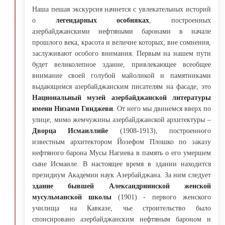
Наша пешая экскурсия начнется с увлекательных историй
о
легендарных особняках
, построенных
азербайджанскими нефтяными баронами в начале
прошлого века, красота и величие которых, вне сомнения,
заслуживают особого внимания. Первым на нашем пути
будет великолепное здание, привлекающее всеобщее
внимание своей голубой майоликой и памятниками
выдающимся азербайджанским писателям на фасаде, это
Национальный музей азербайджанской литературы
имени Низами Гянджеви
. От него мы двинемся вверх по
улице, мимо жемчужины азербайджанской архитектуры –
Дворца Исмаиллийе
(1908-1913), построенного
известным архитектором Йозефом Плошко по заказу
нефтяного барона Мусы Нагиева в память о его умершем
сыне Исмаиле. В настоящее время в здании находится
президиум Академии наук Азербайджана. За ним следует
здание бывшей Александриинской женской
мусульманской школы
(1901) - первого женского
училища на Кавказе, чье строительство было
спонсировано азербайджанским нефтяным бароном и