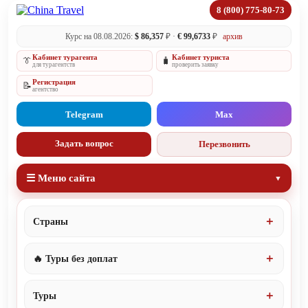
8 (800) 775-80-73
Курс на 08.08.2026:
$ 86,357
₽ ·
€ 99,6733
₽
архив
Кабинет турагента
Кабинет туриста
👔
🧳
для турагентств
проверить заявку
Регистрация
📝
агентство
Telegram
Max
Задать вопрос
Перезвонить
☰ Меню сайта
Страны
🔥 Туры без доплат
Туры