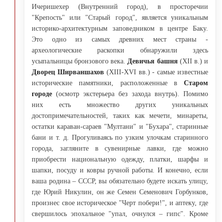
Ичеришехер (Внутренний город), в просторечии
"Крепость" или "Старый город", является уникальным
историко-архитектурным заповедником в центре Баку.
Это одно из самых древних мест страны -
археологические раскопки обнаружили здесь
усыпальницы бронзового века.
Девичья башня
(XII в.) и
Дворец Ширваншахов
(XIII-XVI вв.) - самые известные
исторические памятники, расположенные в
Старом
городе
(осмотр экстерьера без захода внутрь). Помимо
них есть множество других уникальных
достопримечательностей, таких как мечети, минареты,
остатки караван-сараев "Мултани" и "Бухара", старинные
бани и т. д. Прогуливаясь по узким улочкам старинного
города, загляните в сувенирные лавки, где можно
приобрести национальную одежду, платки, шарфы и
шапки, посуду и ковры ручной работы. И конечно, если
ваша родина – СССР, вы обязательно будете искать улицу,
где Юрий Никулин, он же Семен Семенович Горбунков,
произнес свое историческое "Черт побери!", и аптеку, где
свершилось эпохальное "упал, очнулся – гипс". Кроме