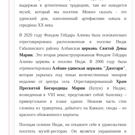
выдержан в аутентичных традициях, там же находится
музей, который мы посетим. Можно сказать - это
удинский дом, наполненный артефактами начала и
середины XX века.
В 2020 году Фондом Гейдара Алиева была основательно
отреставрирована расположенная в поселке Нидж
Габалинского района Албанская
церковь Святой Девы
Марии.
Это вторая реконструированная Фондом Гейдара
Алиева церковь в поселке Нидж. В 2006 году была
отремонтирована
Албано-удинская церковь "Джотари"
,
которая укрылась под тенью величественных чинаров
недалеко от центра села. Отреставрированный
Храм
Пресвятой Богородицы Марии
(Булун) в Нидже,
возведенная в VIII веке, представляет собой базилику –
прямоугольное в плане здание. Нижняя часть стен
сложена из травертина, добытого на Кавказе, своды – из
красного обожженного кирпича.
Посещая селение Нидж, не откажите себе в удовольствии
посетить музей-ресторан. Он является украшением и