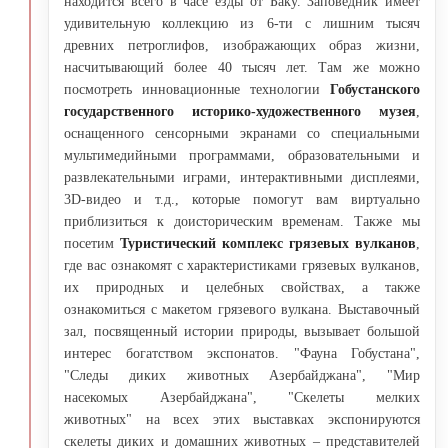
находится всего в часе езды от Баку. Заповедник имеет
удивительную коллекцию из 6-ти с лишним тысяч
древних петроглифов, изображающих образ жизни,
насчитывающий более 40 тысяч лет. Там же можно
посмотреть инновационные технологии
Гобустанского
государственного историко-художественного музея
,
оснащенного сенсорными экранами со специальными
мультимедийными программами, образовательными и
развлекательными играми, интерактивными дисплеями,
3D-видео и т.д., которые помогут вам виртуально
приблизиться к доисторическим временам. Также мы
посетим
Туристический комплекс грязевых вулканов
,
где вас ознакомят с характеристиками грязевых вулканов,
их природных и целебных свойствах, а также
ознакомиться с макетом грязевого вулкана. Выставочный
зал, посвященный истории природы, вызывает большой
интерес богатством экспонатов. "Фауна Гобустана",
"Следы диких животных Азербайджана", "Мир
насекомых Азербайджана", "Скелеты мелких
животных" на всех этих выставках экспонируются
скелеты диких и домашних животных – представителей