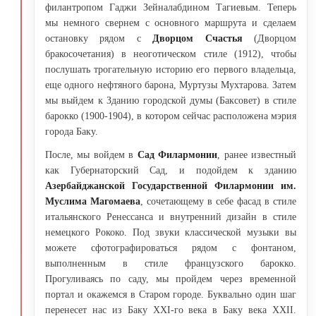
филантропом Гаджи Зейналабдином Тагиевым. Теперь
мы немного свернем с основного маршрута и сделаем
остановку рядом с
Дворцом Счастья
(Дворцом
бракосочетания) в неоготическом стиле (1912), чтобы
послушать трогательную историю его первого владельца,
еще одного нефтяного барона, Муртузы Мухтарова. Затем
мы выйдем к Зданию городской думы (Баксовет) в стиле
барокко (1900-1904), в котором сейчас расположена мэрия
города Баку.
После, мы войдем в
Сад Филармонии
, ранее известный
как Губернаторский Сад, и подойдем к зданию
Азербайджанской Государственной Филармонии им.
Муслима Магомаева
, сочетающему в себе фасад в стиле
итальянского Ренессанса и внутренний дизайн в стиле
немецкого Рококо. Под звуки классической музыки вы
можете сфотографироваться рядом с фонтаном,
выполненным в стиле французского барокко.
Прогуливаясь по саду, мы пройдем через временной
портал и окажемся в Старом городе. Буквально один шаг
перенесет нас из Баку XXI-го века в Баку века XXII.