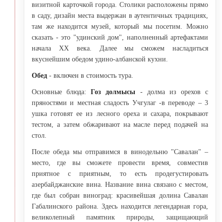
визитной карточкой города. Столики расположены прямо
в саду, дизайн места выдержан в аутентичных традициях,
там же находится музей, который мы посетим. Можно
сказать - это "удинский дом", наполненный артефактами
начала XX века. Далее мы сможем насладиться
вкуснейшим обедом удино-албанской кухни.
Обед
- включен в стоимость тура.
Основные блюда:
Гоз долмысы
- долма из орехов с
пряностями и местная сладость Учгулаг -в переводе – 3
ушка готовят ее из лесного ореха и сахара, покрывают
тестом, а затем обжаривают на масле перед подачей на
стол.
После обеда мы отправимся в винодельню "Савалан" –
место, где вы сможете провести время, совместив
приятное с приятным, то есть продегустировать
азербайджанские вина. Название вина связано с местом,
где был собран виноград: красивейшая долина Савалан
Габалинского района. Здесь находится легендарная гора,
великолепный памятник природы, защищающий