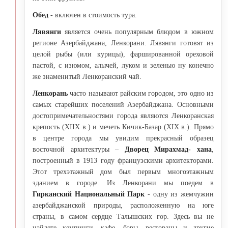
Обед
- включен в стоимость тура.
Лявянги
является очень популярным блюдом в южном
регионе Азербайджана, Ленкорани. Лявянги готовят из
целой рыбы (или курицы), фаршированной ореховой
пастой, с изюмом, алычей, луком и зеленью ну конечно
же знаменитый Ленкоранский чай.
Ленкорань
часто называют райским городом, это одно из
самых старейших поселений Азербайджана. Основными
достопримечательностями города являются Ленкоранская
крепость (XIIX в.) и мечеть Кичик-Базар (XIX в.). Прямо
в центре города мы увидим прекрасный образец
восточной архитектуры –
Дворец Мирахмад- хана
,
построенный в 1913 году французскими архитекторами.
Этот трехэтажный дом был первым многоэтажным
зданием в городе. Из Ленкорани мы поедем в
Гирканский Национальный Парк
- одну из жемчужин
азербайджанской природы, расположенную на юге
страны, в самом сердце Талышских гор. Здесь вы не
найдете кемпинги, кафе, бары, рестораны и другие