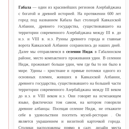
Габала
— один из красивейших регионов Азербайджана
с богатой и древней историей. На протяжении 600 лет
город под названием Кабала был столицей Кавказской
Албании, древнего государства, существовавшего на
территории современного Азербайджана между III в. до
н.э. и VIII в. н.э. Руины древнего города и главные
ворота Кавказской Албании сохранились до наших дней.
Далее мы отправляемся в
селении Нидж
в Габалинском
районе, место компактного проживания удин. В селении
Нидж, проживает больше удин, чем где бы то ни было в
мире. Удины – христиане и прямые потомки одного из
основных племен, живших в Кавказской Албании,
древнего государства, существовавшего на большей части
территории современного Азербайджана между III веком
до н.э. и VIII веком н.э. Они говорят на исчезающем
языке, фактически том самом, на котором говорили
древние албанцы. Посещая селение Нидж, не откажите
себе в удовольствии посетить музей-ресторан . Он
является украшением и визитной карточкой города.
Столики расположены прямо в саду, дизайн места