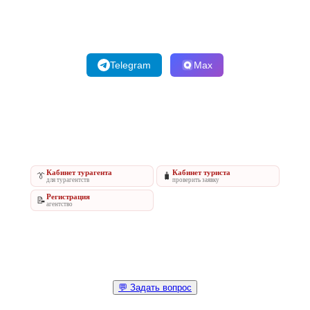
Telegram
Max
Кабинет турагента
Кабинет туриста
👔
🧳
для турагентств
проверить заявку
Регистрация
📝
агентство
💬 Задать вопрос