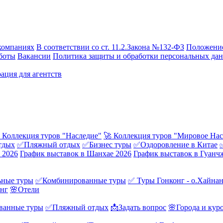
компаниях
В соответствии со ст. 11.2.Закона №132-ФЗ
Положение
боты
Вакансии
Политика защиты и обработки персональных да
ация для агентств
 Коллекция туров "Наследие"
🚀 Коллекция туров "Мировое Нас
тдых
✅Пляжный отдых
✅Бизнес туры
✅Оздоровление в Китае
 2026
График выставок в Шанхае 2026
График выставок в Гуанч
ные туры
✅Комбинированные туры
✅ Туры Гонконг - о.Хайна
онг
🌸Отели
ванные туры
✅Пляжный отдых
📩Задать вопрос
🌸Города и кур