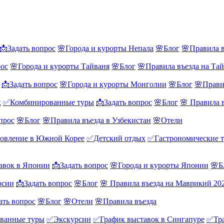
📩Задать вопрос
🌸Города и курорты Непала
🌸Блог
🌸Правила в
рос
🌸Города и курорты Тайваня
🌸Блог
🌸Правила въезда на Та
📩Задать вопрос
🌸Города и курорты Монголии
🌸Блог
🌸Прави
х
✅Комбинированные туры
📩Задать вопрос
🌸Блог
🌸 Правила 
прос
🌸Блог
🌸Правила въезда в Узбекистан
🌸Отели
овление в Южной Корее
✅Детский отдых
✅Гастрономические 
авок в Японии
📩Задать вопрос
🌸Города и курорты Японии
🌸Б
рсии
📩Задать вопрос
🌸Блог
🌸 Правила въезда на Маврикий 20
ать вопрос
🌸Блог
🌸Отели
🌸Правила въезда
ванные туры
✅Экскурсии
✅График выставок в Сингапуре
✅Тра