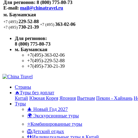
Для регионов:
8 (800) 775-80-73
E-mail:
mail@chinatravel.ru
м. Бауманская
229-52-88
+7 (495)
363-02-06
+7 (495)
730-21-39
+7 (495)
Для регионов:
8 (800) 775-80-73
м. Бауманская
+7(495)-363-02-06
+7(495)-229-52-88
+7(495)-730-21-39
Страны
🔥Туры без доплат
Китай
Южная Корея
Япония
Вьетнам
Пекин - Хайнань
Н
Туры
🎄 Новый Год 2027
🌍 Экскурсионные туры
⭐Комбинированные туры
🦁Детский отдых
👫Индивидуальные туры в Китай