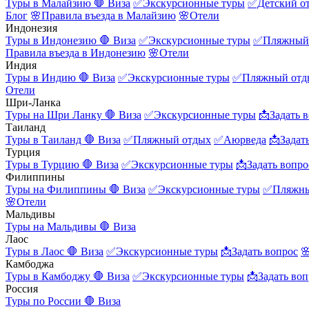
Туры в Малайзию
🛑 Виза
✅Экскурсионные туры
✅Детский о
Блог
🌸Правила въезда в Малайзию
🌸Отели
Индонезия
Туры в Индонезию
🛑 Виза
✅Экскурсионные туры
✅Пляжный
Правила въезда в Индонезию
🌸Отели
Индия
Туры в Индию
🛑 Виза
✅Экскурсионные туры
✅Пляжный отд
Отели
Шри-Ланка
Туры на Шри Ланку
🛑 Виза
✅Экскурсионные туры
📩Задать 
Таиланд
Туры в Таиланд
🛑 Виза
✅Пляжный отдых
✅Аюрведа
📩Задат
Турция
Туры в Турцию
🛑 Виза
✅Экскурсионные туры
📩Задать вопро
Филиппины
Туры на Филиппины
🛑 Виза
✅Экскурсионные туры
✅Пляжны
🌸Отели
Мальдивы
Туры на Мальдивы
🛑 Виза
Лаос
Туры в Лаос
🛑 Виза
✅Экскурсионные туры
📩Задать вопрос

Камбоджа
Туры в Камбоджу
🛑 Виза
✅Экскурсионные туры
📩Задать воп
Россия
Туры по России
🛑 Виза