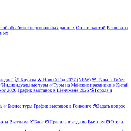
 об обработке персональных данных
Оплата картой
Реквизиты
нных
ледие"
🚀 Круизы
🔥 Новый Год 2027 (NEW)
🌹 Туры в Тибет
✅Индивидуальные туры
✅Туры на Майские праздники в Китай
жоу 2026
График выставок в Шенчжене 2026
🌸Города и
нь
✅Бизнес туры
График выставок в Гонконге
📩Задать вопрос
орты Вьетнама
🌸Блог
🌸Правила въезда во Вьетнам
🌸Отели