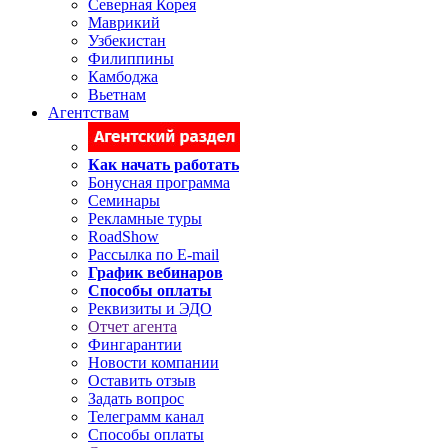
Северная Корея
Маврикий
Узбекистан
Филиппины
Камбоджа
Вьетнам
Агентствам
Как начать работать
Бонусная программа
Семинары
Рекламные туры
RoadShow
Рассылка по E-mail
График вебинаров
Способы оплаты
Реквизиты и ЭДО
Отчет агента
Фингарантии
Новости компании
Оставить отзыв
Задать вопрос
Телеграмм канал
Способы оплаты