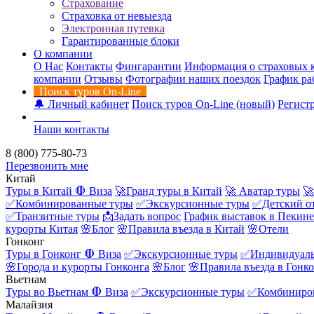
Страхование
Страховка от невыезда
Электронная путевка
Гарантированные блоки
О компании
О Нас
Контакты
Фингарантии
Информация о страховых 
компании
Отзывы
Фотографии наших поездок
График ра
Поиск туров On-Line
🔔 Личный кабинет
Поиск туров On-Line (новый)
Регистр
Контакты
Наши контакты
8 (800) 775-80-73
Перезвонить мне
Китай
Туры в Китай
🛑 Виза
🚀Гранд туры в Китай
🚀 Аватар туры
🚀
✅Комбинированные туры
✅Экскурсионные туры
✅Детский о
✅Транзитные туры
📩Задать вопрос
График выставок в Пекине
курорты Китая
🌸Блог
🌸Правила въезда в Китай
🌸Отели
Гонконг
Туры в Гонконг
🛑 Виза
✅Экскурсионные туры
✅Индивидуаль
🌸Города и курорты Гонконга
🌸Блог
🌸Правила въезда в Гонк
Вьетнам
Туры во Вьетнам
🛑 Виза
✅Экскурсионные туры
✅Комбиниро
Малайзия