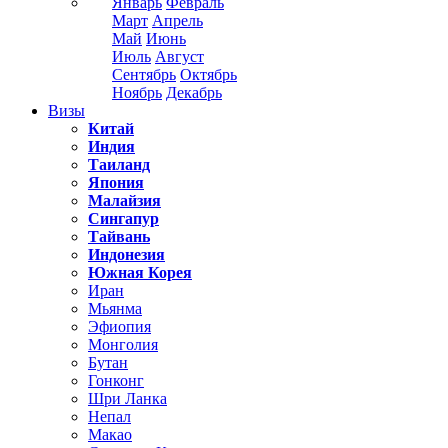
Январь
Февраль
Март
Апрель
Май
Июнь
Июль
Август
Сентябрь
Октябрь
Ноябрь
Декабрь
Визы
Китай
Индия
Таиланд
Япония
Малайзия
Сингапур
Тайвань
Индонезия
Южная Корея
Иран
Мьянма
Эфиопия
Монголия
Бутан
Гонконг
Шри Ланка
Непал
Макао