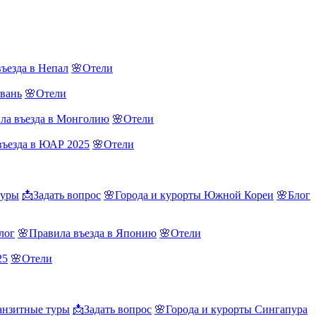
ъезда в Непал
🌸Отели
йвань
🌸Отели
ла въезда в Монголию
🌸Отели
въезда в ЮАР 2025
🌸Отели
туры
📩Задать вопрос
🌸Города и курорты Южной Кореи
🌸Блог
лог
🌸Правила въезда в Японию
🌸Отели
25
🌸Отели
нзитные туры
📩Задать вопрос
🌸Города и курорты Сингапура