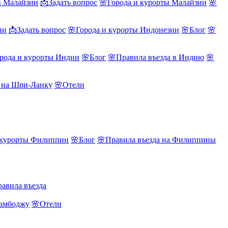
в Малайзии
📩Задать вопрос
🌸Города и курорты Малайзии
🌸
ии
📩Задать вопрос
🌸Города и курорты Индонезии
🌸Блог
🌸
рода и курорты Индии
🌸Блог
🌸Правила въезда в Индию
🌸
а на Шри-Ланку
🌸Отели
 курорты Филиппин
🌸Блог
🌸Правила въезда на Филиппины
авила въезда
Камбоджу
🌸Отели