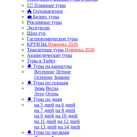
🏊‍♂ Пляжные туры
🐲 Оздоровление
💼 Бизнес туры
Рекламные туры
Экскурсии
Шоп-тур
Гастрономические туры
КРУИЗЫ.
Новинка 2026
Транзитные туры
Новинка 2026
Аюрведические туры
Туры в Тибет
🔔 Туры на каникулы
Весенние
Летние
Осенние
Зимние
🔔 Туры по сезонам
Зима
Весна
Лето
Осень
🔔 Туры по дням
на 5 дней
на 6 дней
на 7 дней
на 8 дней
на 9 дней
на 10 дней
на 11 дней
на 12 дней
на 13 дней
на 14 дней
🔔 Туры по месяцам