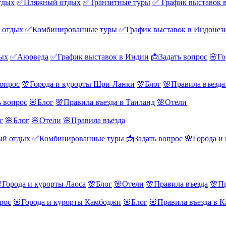
тдых
✅Пляжный отдых
✅Транзитные туры
✅ График выставок 
 отдых
✅Комбинированные туры
✅График выставок в Индонез
ых
✅Аюрведа
✅График выставок в Индии
📩Задать вопрос
🌸Го
вопрос
🌸Города и курорты Шри-Ланки
🌸Блог
🌸Правила въезд
ь вопрос
🌸Блог
🌸Правила въезда в Таиланд
🌸Отели
с
🌸Блог
🌸Отели
🌸Правила въезда
й отдых
✅Комбинированные туры
📩Задать вопрос
🌸Города и
Города и курорты Лаоса
🌸Блог
🌸Отели
🌸Правила въезда
🌸Пр
рос
🌸Города и курорты Камбоджи
🌸Блог
🌸Правила въезда в 