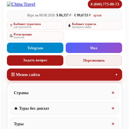
8 (800) 775-80-73
Курс на 08.08.2026:
$ 86,357
₽ ·
€ 99,6733
₽
архив
Кабинет турагента
Кабинет туриста
👔
🧳
для турагентств
проверить заявку
Регистрация
📝
агентство
Telegram
Max
Задать вопрос
Перезвонить
☰ Меню сайта
Страны
🔥 Туры без доплат
Туры