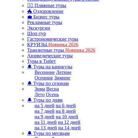
🏊‍♂ Пляжные туры
🐲 Оздоровление
💼 Бизнес туры
Рекламные туры
Экскурсии
Шоп-тур
Гастрономические туры
КРУИЗЫ.
Новинка 2026
Транзитные туры
Новинка 2026
Аюрведические туры
Туры в Тибет
🔔 Туры на каникулы
Весенние
Летние
Осенние
Зимние
🔔 Туры по сезонам
Зима
Весна
Лето
Осень
🔔 Туры по дням
на 5 дней
на 6 дней
на 7 дней
на 8 дней
на 9 дней
на 10 дней
на 11 дней
на 12 дней
на 13 дней
на 14 дней
🔔 Туры по месяцам