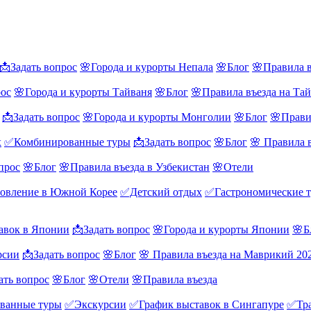
📩Задать вопрос
🌸Города и курорты Непала
🌸Блог
🌸Правила в
рос
🌸Города и курорты Тайваня
🌸Блог
🌸Правила въезда на Та
📩Задать вопрос
🌸Города и курорты Монголии
🌸Блог
🌸Прави
х
✅Комбинированные туры
📩Задать вопрос
🌸Блог
🌸 Правила 
прос
🌸Блог
🌸Правила въезда в Узбекистан
🌸Отели
овление в Южной Корее
✅Детский отдых
✅Гастрономические 
авок в Японии
📩Задать вопрос
🌸Города и курорты Японии
🌸Б
рсии
📩Задать вопрос
🌸Блог
🌸 Правила въезда на Маврикий 20
ать вопрос
🌸Блог
🌸Отели
🌸Правила въезда
ванные туры
✅Экскурсии
✅График выставок в Сингапуре
✅Тра