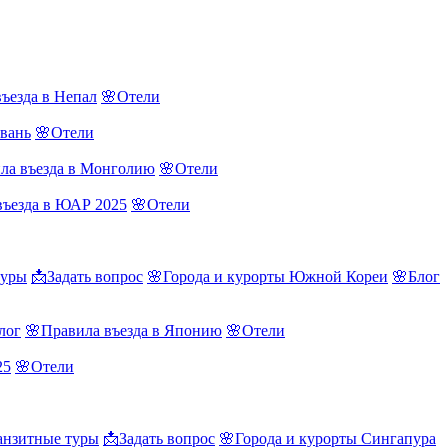
ъезда в Непал
🌸Отели
йвань
🌸Отели
ла въезда в Монголию
🌸Отели
въезда в ЮАР 2025
🌸Отели
туры
📩Задать вопрос
🌸Города и курорты Южной Кореи
🌸Блог
лог
🌸Правила въезда в Японию
🌸Отели
25
🌸Отели
нзитные туры
📩Задать вопрос
🌸Города и курорты Сингапура