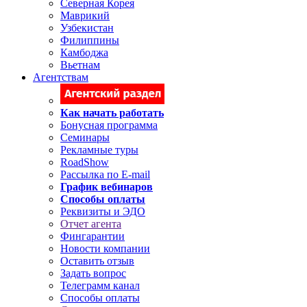
Северная Корея
Маврикий
Узбекистан
Филиппины
Камбоджа
Вьетнам
Агентствам
Как начать работать
Бонусная программа
Семинары
Рекламные туры
RoadShow
Рассылка по E-mail
График вебинаров
Способы оплаты
Реквизиты и ЭДО
Отчет агента
Фингарантии
Новости компании
Оставить отзыв
Задать вопрос
Телеграмм канал
Способы оплаты