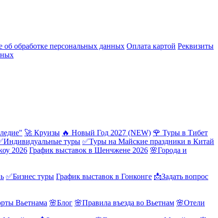
 об обработке персональных данных
Оплата картой
Реквизиты
нных
ледие"
🚀 Круизы
🔥 Новый Год 2027 (NEW)
🌹 Туры в Тибет
✅Индивидуальные туры
✅Туры на Майские праздники в Китай
жоу 2026
График выставок в Шенчжене 2026
🌸Города и
нь
✅Бизнес туры
График выставок в Гонконге
📩Задать вопрос
орты Вьетнама
🌸Блог
🌸Правила въезда во Вьетнам
🌸Отели