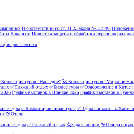
компаниях
В соответствии со ст. 11.2.Закона №132-ФЗ
Положение
боты
Вакансии
Политика защиты и обработки персональных да
ация для агентств
 Коллекция туров "Наследие"
🚀 Коллекция туров "Мировое Нас
тдых
✅Пляжный отдых
✅Бизнес туры
✅Оздоровление в Китае
 2026
График выставок в Шанхае 2026
График выставок в Гуанч
ные туры
✅Комбинированные туры
✅ Туры Гонконг - о.Хайна
онг
🌸Отели
ванные туры
✅Пляжный отдых
📩Задать вопрос
🌸Города и кур