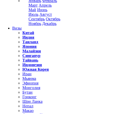
Январь
Февраль
Март
Апрель
Май
Июнь
Июль
Август
Сентябрь
Октябрь
Ноябрь
Декабрь
Визы
Китай
Индия
Таиланд
Япония
Малайзия
Сингапур
Тайвань
Индонезия
Южная Корея
Иран
Мьянма
Эфиопия
Монголия
Бутан
Гонконг
Шри Ланка
Непал
Макао