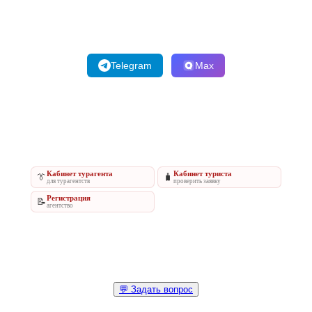
Telegram
Max
Кабинет турагента
Кабинет туриста
👔
🧳
для турагентств
проверить заявку
Регистрация
📝
агентство
💬 Задать вопрос