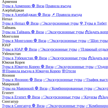
Армения
Туры в Армению
🛑 Виза
Правила въезда
Азербайджан
Туры в Азербайджан
🛑 Виза
📌 Правила въезда
Непал
Туры в Непал
🛑 Виза
✅Экскурсионные туры
🌹 Туры в Тибет
Тайвань
Туры на Тайвань
🛑 Виза
✅Экскурсионные туры
📩Задать воп
Монголия
Туры в Монголию
🛑 Виза
✅Экскурсионные туры
✅Шоп туры
ЮАР
Туры в ЮАР
🛑 Виза
✅Экскурсионные туры
✅Пляжный отды
Узбекистан
Туры в Узбекистан
🛑 Виза
✅Экскурсионные туры
📩Задать во
Южная Корея
Туры в Южную Корею
🛑 Виза
✅Экскурсионные туры
✅Оздор
🌸Правила въезда в Южную Корею
🌸Отели
Япония
Туры в Японию
🛑 Виза
✅Экскурсионные туры
✅График выст
Маврикий
Туры на Маврикий
🛑 Виза
✅Комбинированные туры
✅Экску
Египет
Туры в Египет
🛑 Виза
✅Экскурсионные туры
✅Круизы
📩Зад
Сингапур
Туры в Сингапур
🛑 Виза
✅Экскурсионные туры
✅Комбиниро