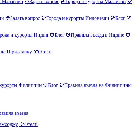
в Малайзии
📩Задать вопрос
🌸Города и курорты Малайзии
🌸
ии
📩Задать вопрос
🌸Города и курорты Индонезии
🌸Блог
🌸
рода и курорты Индии
🌸Блог
🌸Правила въезда в Индию
🌸
а на Шри-Ланку
🌸Отели
 курорты Филиппин
🌸Блог
🌸Правила въезда на Филиппины
авила въезда
Камбоджу
🌸Отели