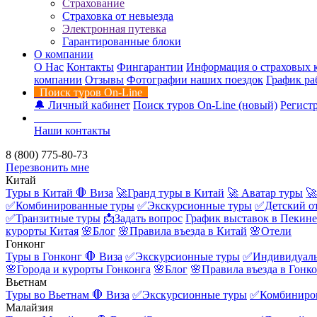
Страхование
Страховка от невыезда
Электронная путевка
Гарантированные блоки
О компании
О Нас
Контакты
Фингарантии
Информация о страховых 
компании
Отзывы
Фотографии наших поездок
График ра
Поиск туров On-Line
🔔 Личный кабинет
Поиск туров On-Line (новый)
Регистр
Контакты
Наши контакты
8 (800) 775-80-73
Перезвонить мне
Китай
Туры в Китай
🛑 Виза
🚀Гранд туры в Китай
🚀 Аватар туры
🚀
✅Комбинированные туры
✅Экскурсионные туры
✅Детский о
✅Транзитные туры
📩Задать вопрос
График выставок в Пекине
курорты Китая
🌸Блог
🌸Правила въезда в Китай
🌸Отели
Гонконг
Туры в Гонконг
🛑 Виза
✅Экскурсионные туры
✅Индивидуаль
🌸Города и курорты Гонконга
🌸Блог
🌸Правила въезда в Гонк
Вьетнам
Туры во Вьетнам
🛑 Виза
✅Экскурсионные туры
✅Комбиниро
Малайзия