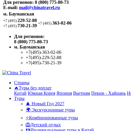
Для регионов:
8 (800) 775-80-73
E-mail:
mail@chinatravel.ru
м. Бауманская
229-52-88
+7 (495)
363-02-06
+7 (495)
730-21-39
+7 (495)
Для регионов:
8 (800) 775-80-73
м. Бауманская
+7(495)-363-02-06
+7(495)-229-52-88
+7(495)-730-21-39
Страны
🔥Туры без доплат
Китай
Южная Корея
Япония
Вьетнам
Пекин - Хайнань
Н
Туры
🎄 Новый Год 2027
🌍 Экскурсионные туры
⭐Комбинированные туры
🦁Детский отдых
👫Индивидуальные туры в Китай