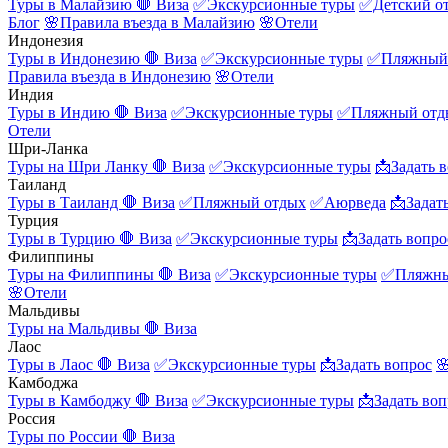
Туры в Малайзию
🛑 Виза
✅Экскурсионные туры
✅Детский о
Блог
🌸Правила въезда в Малайзию
🌸Отели
Индонезия
Туры в Индонезию
🛑 Виза
✅Экскурсионные туры
✅Пляжный
Правила въезда в Индонезию
🌸Отели
Индия
Туры в Индию
🛑 Виза
✅Экскурсионные туры
✅Пляжный отд
Отели
Шри-Ланка
Туры на Шри Ланку
🛑 Виза
✅Экскурсионные туры
📩Задать 
Таиланд
Туры в Таиланд
🛑 Виза
✅Пляжный отдых
✅Аюрведа
📩Задат
Турция
Туры в Турцию
🛑 Виза
✅Экскурсионные туры
📩Задать вопро
Филиппины
Туры на Филиппины
🛑 Виза
✅Экскурсионные туры
✅Пляжны
🌸Отели
Мальдивы
Туры на Мальдивы
🛑 Виза
Лаос
Туры в Лаос
🛑 Виза
✅Экскурсионные туры
📩Задать вопрос

Камбоджа
Туры в Камбоджу
🛑 Виза
✅Экскурсионные туры
📩Задать воп
Россия
Туры по России
🛑 Виза