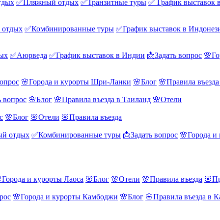
тдых
✅Пляжный отдых
✅Транзитные туры
✅ График выставок 
 отдых
✅Комбинированные туры
✅График выставок в Индонез
ых
✅Аюрведа
✅График выставок в Индии
📩Задать вопрос
🌸Го
вопрос
🌸Города и курорты Шри-Ланки
🌸Блог
🌸Правила въезд
ь вопрос
🌸Блог
🌸Правила въезда в Таиланд
🌸Отели
с
🌸Блог
🌸Отели
🌸Правила въезда
й отдых
✅Комбинированные туры
📩Задать вопрос
🌸Города и
Города и курорты Лаоса
🌸Блог
🌸Отели
🌸Правила въезда
🌸Пр
рос
🌸Города и курорты Камбоджи
🌸Блог
🌸Правила въезда в 