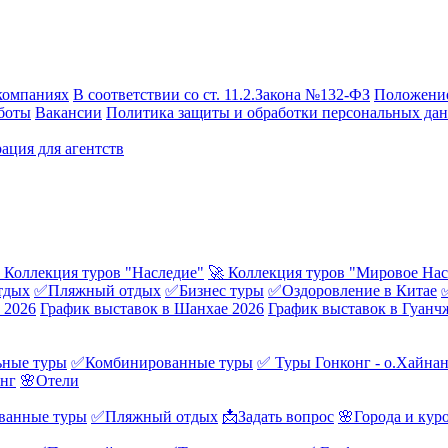
компаниях
В соответствии со ст. 11.2.Закона №132-ФЗ
Положение
боты
Вакансии
Политика защиты и обработки персональных да
ация для агентств
 Коллекция туров "Наследие"
🚀 Коллекция туров "Мировое Нас
тдых
✅Пляжный отдых
✅Бизнес туры
✅Оздоровление в Китае
 2026
График выставок в Шанхае 2026
График выставок в Гуанч
ные туры
✅Комбинированные туры
✅ Туры Гонконг - о.Хайна
онг
🌸Отели
ванные туры
✅Пляжный отдых
📩Задать вопрос
🌸Города и кур