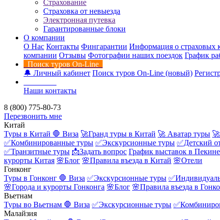
Страхование
Страховка от невыезда
Электронная путевка
Гарантированные блоки
О компании
О Нас
Контакты
Фингарантии
Информация о страховых 
компании
Отзывы
Фотографии наших поездок
График ра
Поиск туров On-Line
🔔 Личный кабинет
Поиск туров On-Line (новый)
Регистр
Контакты
Наши контакты
8 (800) 775-80-73
Перезвонить мне
Китай
Туры в Китай
🛑 Виза
🚀Гранд туры в Китай
🚀 Аватар туры
🚀
✅Комбинированные туры
✅Экскурсионные туры
✅Детский о
✅Транзитные туры
📩Задать вопрос
График выставок в Пекине
курорты Китая
🌸Блог
🌸Правила въезда в Китай
🌸Отели
Гонконг
Туры в Гонконг
🛑 Виза
✅Экскурсионные туры
✅Индивидуаль
🌸Города и курорты Гонконга
🌸Блог
🌸Правила въезда в Гонк
Вьетнам
Туры во Вьетнам
🛑 Виза
✅Экскурсионные туры
✅Комбиниро
Малайзия