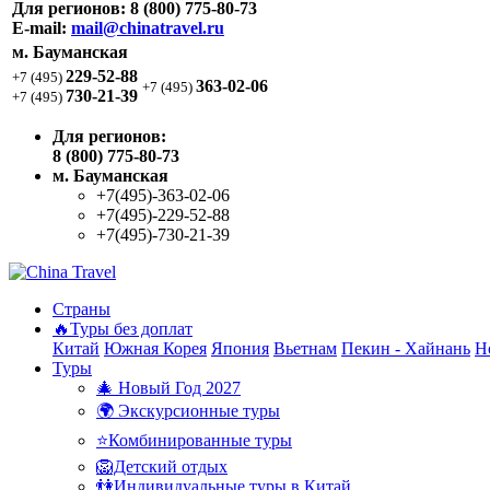
Для регионов:
8 (800) 775-80-73
E-mail:
mail@chinatravel.ru
м. Бауманская
229-52-88
+7 (495)
363-02-06
+7 (495)
730-21-39
+7 (495)
Для регионов:
8 (800) 775-80-73
м. Бауманская
+7(495)-363-02-06
+7(495)-229-52-88
+7(495)-730-21-39
Страны
🔥Туры без доплат
Китай
Южная Корея
Япония
Вьетнам
Пекин - Хайнань
Н
Туры
🎄 Новый Год 2027
🌍 Экскурсионные туры
⭐Комбинированные туры
🦁Детский отдых
👫Индивидуальные туры в Китай