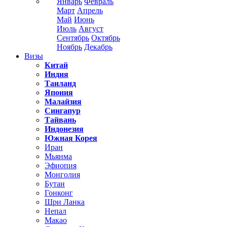
Январь
Февраль
Март
Апрель
Май
Июнь
Июль
Август
Сентябрь
Октябрь
Ноябрь
Декабрь
Визы
Китай
Индия
Таиланд
Япония
Малайзия
Сингапур
Тайвань
Индонезия
Южная Корея
Иран
Мьянма
Эфиопия
Монголия
Бутан
Гонконг
Шри Ланка
Непал
Макао