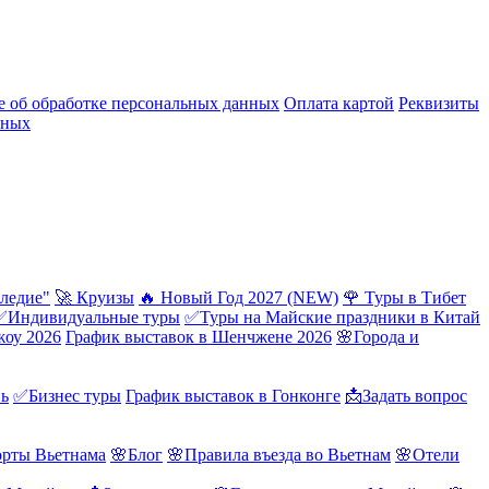
 об обработке персональных данных
Оплата картой
Реквизиты
нных
ледие"
🚀 Круизы
🔥 Новый Год 2027 (NEW)
🌹 Туры в Тибет
✅Индивидуальные туры
✅Туры на Майские праздники в Китай
жоу 2026
График выставок в Шенчжене 2026
🌸Города и
нь
✅Бизнес туры
График выставок в Гонконге
📩Задать вопрос
орты Вьетнама
🌸Блог
🌸Правила въезда во Вьетнам
🌸Отели