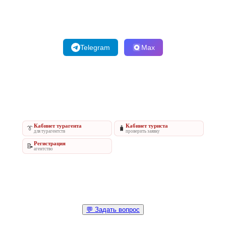
Telegram
Max
Кабинет турагента
Кабинет туриста
👔
🧳
для турагентств
проверить заявку
Регистрация
📝
агентство
💬 Задать вопрос