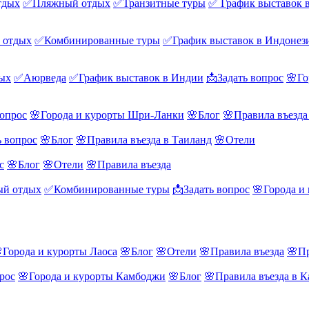
тдых
✅Пляжный отдых
✅Транзитные туры
✅ График выставок 
 отдых
✅Комбинированные туры
✅График выставок в Индонез
ых
✅Аюрведа
✅График выставок в Индии
📩Задать вопрос
🌸Го
вопрос
🌸Города и курорты Шри-Ланки
🌸Блог
🌸Правила въезд
ь вопрос
🌸Блог
🌸Правила въезда в Таиланд
🌸Отели
с
🌸Блог
🌸Отели
🌸Правила въезда
й отдых
✅Комбинированные туры
📩Задать вопрос
🌸Города и
Города и курорты Лаоса
🌸Блог
🌸Отели
🌸Правила въезда
🌸Пр
рос
🌸Города и курорты Камбоджи
🌸Блог
🌸Правила въезда в 