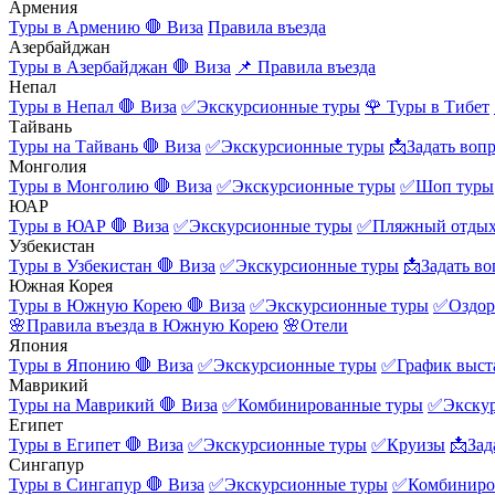
Армения
Туры в Армению
🛑 Виза
Правила въезда
Азербайджан
Туры в Азербайджан
🛑 Виза
📌 Правила въезда
Непал
Туры в Непал
🛑 Виза
✅Экскурсионные туры
🌹 Туры в Тибет
Тайвань
Туры на Тайвань
🛑 Виза
✅Экскурсионные туры
📩Задать воп
Монголия
Туры в Монголию
🛑 Виза
✅Экскурсионные туры
✅Шоп туры
ЮАР
Туры в ЮАР
🛑 Виза
✅Экскурсионные туры
✅Пляжный отды
Узбекистан
Туры в Узбекистан
🛑 Виза
✅Экскурсионные туры
📩Задать во
Южная Корея
Туры в Южную Корею
🛑 Виза
✅Экскурсионные туры
✅Оздор
🌸Правила въезда в Южную Корею
🌸Отели
Япония
Туры в Японию
🛑 Виза
✅Экскурсионные туры
✅График выст
Маврикий
Туры на Маврикий
🛑 Виза
✅Комбинированные туры
✅Экску
Египет
Туры в Египет
🛑 Виза
✅Экскурсионные туры
✅Круизы
📩Зад
Сингапур
Туры в Сингапур
🛑 Виза
✅Экскурсионные туры
✅Комбиниро