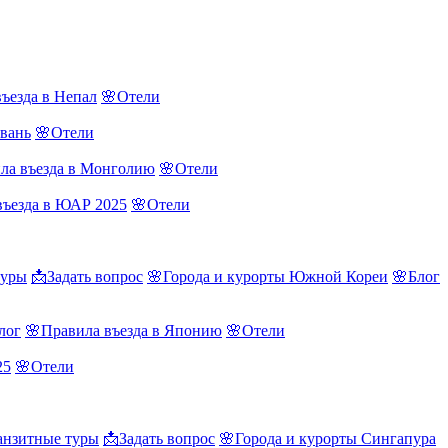
ъезда в Непал
🌸Отели
йвань
🌸Отели
ла въезда в Монголию
🌸Отели
въезда в ЮАР 2025
🌸Отели
туры
📩Задать вопрос
🌸Города и курорты Южной Кореи
🌸Блог
лог
🌸Правила въезда в Японию
🌸Отели
25
🌸Отели
нзитные туры
📩Задать вопрос
🌸Города и курорты Сингапура