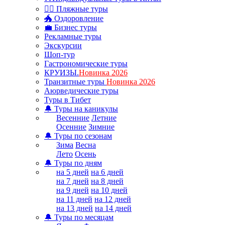
🏊‍♂ Пляжные туры
🐲 Оздоровление
💼 Бизнес туры
Рекламные туры
Экскурсии
Шоп-тур
Гастрономические туры
КРУИЗЫ.
Новинка 2026
Транзитные туры
Новинка 2026
Аюрведические туры
Туры в Тибет
🔔 Туры на каникулы
Весенние
Летние
Осенние
Зимние
🔔 Туры по сезонам
Зима
Весна
Лето
Осень
🔔 Туры по дням
на 5 дней
на 6 дней
на 7 дней
на 8 дней
на 9 дней
на 10 дней
на 11 дней
на 12 дней
на 13 дней
на 14 дней
🔔 Туры по месяцам