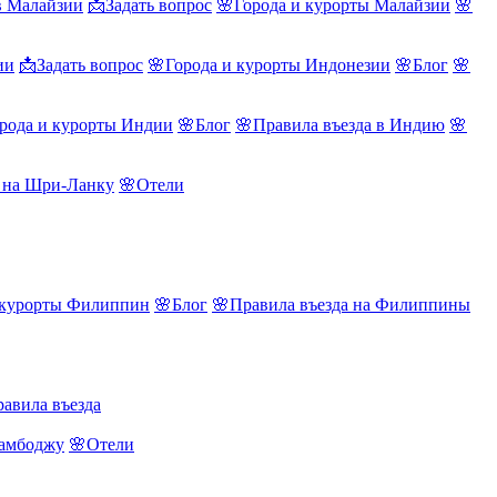
в Малайзии
📩Задать вопрос
🌸Города и курорты Малайзии
🌸
ии
📩Задать вопрос
🌸Города и курорты Индонезии
🌸Блог
🌸
рода и курорты Индии
🌸Блог
🌸Правила въезда в Индию
🌸
а на Шри-Ланку
🌸Отели
 курорты Филиппин
🌸Блог
🌸Правила въезда на Филиппины
авила въезда
Камбоджу
🌸Отели