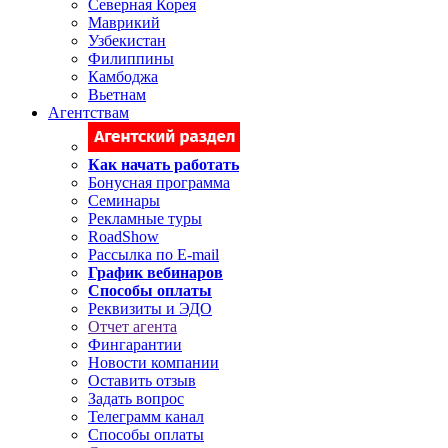
Северная Корея
Маврикий
Узбекистан
Филиппины
Камбоджа
Вьетнам
Агентствам
Как начать работать
Бонусная программа
Семинары
Рекламные туры
RoadShow
Рассылка по E-mail
График вебинаров
Способы оплаты
Реквизиты и ЭДО
Отчет агента
Фингарантии
Новости компании
Оставить отзыв
Задать вопрос
Телеграмм канал
Способы оплаты