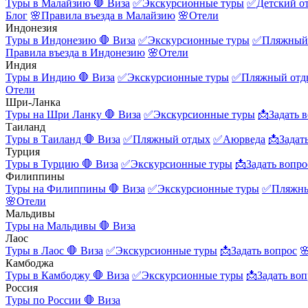
Туры в Малайзию
🛑 Виза
✅Экскурсионные туры
✅Детский о
Блог
🌸Правила въезда в Малайзию
🌸Отели
Индонезия
Туры в Индонезию
🛑 Виза
✅Экскурсионные туры
✅Пляжный
Правила въезда в Индонезию
🌸Отели
Индия
Туры в Индию
🛑 Виза
✅Экскурсионные туры
✅Пляжный отд
Отели
Шри-Ланка
Туры на Шри Ланку
🛑 Виза
✅Экскурсионные туры
📩Задать 
Таиланд
Туры в Таиланд
🛑 Виза
✅Пляжный отдых
✅Аюрведа
📩Задат
Турция
Туры в Турцию
🛑 Виза
✅Экскурсионные туры
📩Задать вопро
Филиппины
Туры на Филиппины
🛑 Виза
✅Экскурсионные туры
✅Пляжны
🌸Отели
Мальдивы
Туры на Мальдивы
🛑 Виза
Лаос
Туры в Лаос
🛑 Виза
✅Экскурсионные туры
📩Задать вопрос

Камбоджа
Туры в Камбоджу
🛑 Виза
✅Экскурсионные туры
📩Задать воп
Россия
Туры по России
🛑 Виза