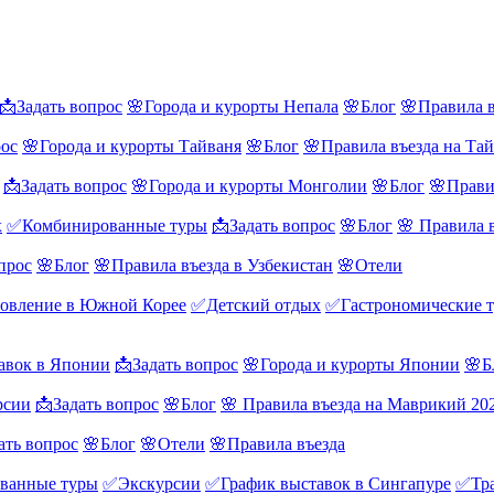
📩Задать вопрос
🌸Города и курорты Непала
🌸Блог
🌸Правила в
рос
🌸Города и курорты Тайваня
🌸Блог
🌸Правила въезда на Та
📩Задать вопрос
🌸Города и курорты Монголии
🌸Блог
🌸Прави
х
✅Комбинированные туры
📩Задать вопрос
🌸Блог
🌸 Правила 
прос
🌸Блог
🌸Правила въезда в Узбекистан
🌸Отели
овление в Южной Корее
✅Детский отдых
✅Гастрономические 
авок в Японии
📩Задать вопрос
🌸Города и курорты Японии
🌸Б
рсии
📩Задать вопрос
🌸Блог
🌸 Правила въезда на Маврикий 20
ать вопрос
🌸Блог
🌸Отели
🌸Правила въезда
ванные туры
✅Экскурсии
✅График выставок в Сингапуре
✅Тра