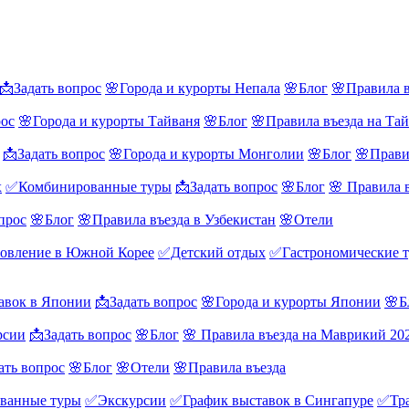
📩Задать вопрос
🌸Города и курорты Непала
🌸Блог
🌸Правила в
рос
🌸Города и курорты Тайваня
🌸Блог
🌸Правила въезда на Та
📩Задать вопрос
🌸Города и курорты Монголии
🌸Блог
🌸Прави
х
✅Комбинированные туры
📩Задать вопрос
🌸Блог
🌸 Правила 
прос
🌸Блог
🌸Правила въезда в Узбекистан
🌸Отели
овление в Южной Корее
✅Детский отдых
✅Гастрономические 
авок в Японии
📩Задать вопрос
🌸Города и курорты Японии
🌸Б
рсии
📩Задать вопрос
🌸Блог
🌸 Правила въезда на Маврикий 20
ать вопрос
🌸Блог
🌸Отели
🌸Правила въезда
ванные туры
✅Экскурсии
✅График выставок в Сингапуре
✅Тра