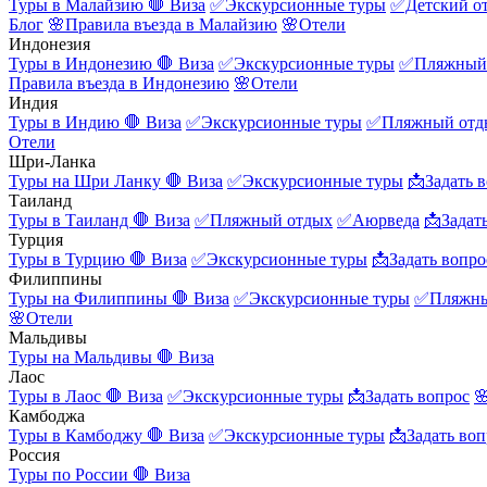
Туры в Малайзию
🛑 Виза
✅Экскурсионные туры
✅Детский о
Блог
🌸Правила въезда в Малайзию
🌸Отели
Индонезия
Туры в Индонезию
🛑 Виза
✅Экскурсионные туры
✅Пляжный
Правила въезда в Индонезию
🌸Отели
Индия
Туры в Индию
🛑 Виза
✅Экскурсионные туры
✅Пляжный отд
Отели
Шри-Ланка
Туры на Шри Ланку
🛑 Виза
✅Экскурсионные туры
📩Задать 
Таиланд
Туры в Таиланд
🛑 Виза
✅Пляжный отдых
✅Аюрведа
📩Задат
Турция
Туры в Турцию
🛑 Виза
✅Экскурсионные туры
📩Задать вопро
Филиппины
Туры на Филиппины
🛑 Виза
✅Экскурсионные туры
✅Пляжны
🌸Отели
Мальдивы
Туры на Мальдивы
🛑 Виза
Лаос
Туры в Лаос
🛑 Виза
✅Экскурсионные туры
📩Задать вопрос

Камбоджа
Туры в Камбоджу
🛑 Виза
✅Экскурсионные туры
📩Задать воп
Россия
Туры по России
🛑 Виза