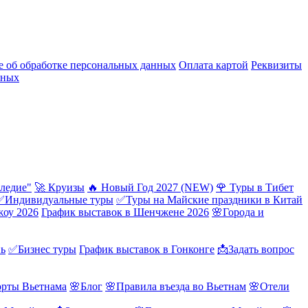
 об обработке персональных данных
Оплата картой
Реквизиты
нных
ледие"
🚀 Круизы
🔥 Новый Год 2027 (NEW)
🌹 Туры в Тибет
✅Индивидуальные туры
✅Туры на Майские праздники в Китай
жоу 2026
График выставок в Шенчжене 2026
🌸Города и
нь
✅Бизнес туры
График выставок в Гонконге
📩Задать вопрос
орты Вьетнама
🌸Блог
🌸Правила въезда во Вьетнам
🌸Отели