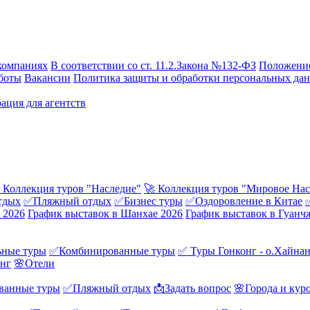
компаниях
В соответствии со ст. 11.2.Закона №132-ФЗ
Положение
боты
Вакансии
Политика защиты и обработки персональных да
ация для агентств
 Коллекция туров "Наследие"
🚀 Коллекция туров "Мировое Нас
тдых
✅Пляжный отдых
✅Бизнес туры
✅Оздоровление в Китае
 2026
График выставок в Шанхае 2026
График выставок в Гуанч
ные туры
✅Комбинированные туры
✅ Туры Гонконг - о.Хайна
онг
🌸Отели
ванные туры
✅Пляжный отдых
📩Задать вопрос
🌸Города и кур