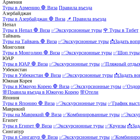
Армения
Туры в Армению
🛑 Виза
Правила въезда
Азербайджан
Туры в Азербайджан
🛑 Виза
📌 Правила въезда
Непал
Туры в Непал
🛑 Виза
✅Экскурсионные туры
🌹 Туры в Тибет
Тайвань
Туры на Тайвань
🛑 Виза
✅Экскурсионные туры
📩Задать воп
Монголия
Туры в Монголию
🛑 Виза
✅Экскурсионные туры
✅Шоп туры
ЮАР
Туры в ЮАР
🛑 Виза
✅Экскурсионные туры
✅Пляжный отды
Узбекистан
Туры в Узбекистан
🛑 Виза
✅Экскурсионные туры
📩Задать во
Южная Корея
Туры в Южную Корею
🛑 Виза
✅Экскурсионные туры
✅Оздор
🌸Правила въезда в Южную Корею
🌸Отели
Япония
Туры в Японию
🛑 Виза
✅Экскурсионные туры
✅График выст
Маврикий
Туры на Маврикий
🛑 Виза
✅Комбинированные туры
✅Экску
Египет
Туры в Египет
🛑 Виза
✅Экскурсионные туры
✅Круизы
📩Зад
Сингапур
Туры в Сингапур
🛑 Виза
✅Экскурсионные туры
✅Комбиниро