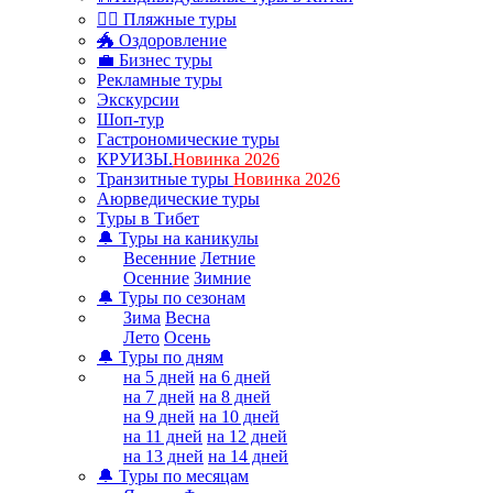
🏊‍♂ Пляжные туры
🐲 Оздоровление
💼 Бизнес туры
Рекламные туры
Экскурсии
Шоп-тур
Гастрономические туры
КРУИЗЫ.
Новинка 2026
Транзитные туры
Новинка 2026
Аюрведические туры
Туры в Тибет
🔔 Туры на каникулы
Весенние
Летние
Осенние
Зимние
🔔 Туры по сезонам
Зима
Весна
Лето
Осень
🔔 Туры по дням
на 5 дней
на 6 дней
на 7 дней
на 8 дней
на 9 дней
на 10 дней
на 11 дней
на 12 дней
на 13 дней
на 14 дней
🔔 Туры по месяцам