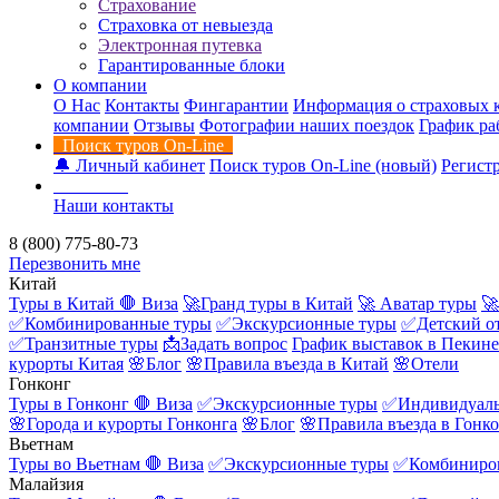
Страхование
Страховка от невыезда
Электронная путевка
Гарантированные блоки
О компании
О Нас
Контакты
Фингарантии
Информация о страховых 
компании
Отзывы
Фотографии наших поездок
График ра
Поиск туров On-Line
🔔 Личный кабинет
Поиск туров On-Line (новый)
Регистр
Контакты
Наши контакты
8 (800) 775-80-73
Перезвонить мне
Китай
Туры в Китай
🛑 Виза
🚀Гранд туры в Китай
🚀 Аватар туры
🚀
✅Комбинированные туры
✅Экскурсионные туры
✅Детский о
✅Транзитные туры
📩Задать вопрос
График выставок в Пекине
курорты Китая
🌸Блог
🌸Правила въезда в Китай
🌸Отели
Гонконг
Туры в Гонконг
🛑 Виза
✅Экскурсионные туры
✅Индивидуаль
🌸Города и курорты Гонконга
🌸Блог
🌸Правила въезда в Гонк
Вьетнам
Туры во Вьетнам
🛑 Виза
✅Экскурсионные туры
✅Комбиниро
Малайзия