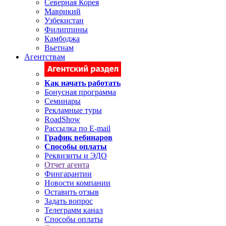
Северная Корея
Маврикий
Узбекистан
Филиппины
Камбоджа
Вьетнам
Агентствам
Как начать работать
Бонусная программа
Семинары
Рекламные туры
RoadShow
Рассылка по E-mail
График вебинаров
Способы оплаты
Реквизиты и ЭДО
Отчет агента
Фингарантии
Новости компании
Оставить отзыв
Задать вопрос
Телеграмм канал
Способы оплаты