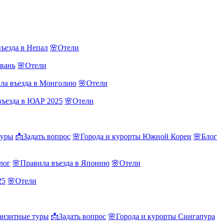
ъезда в Непал
🌸Отели
йвань
🌸Отели
ла въезда в Монголию
🌸Отели
въезда в ЮАР 2025
🌸Отели
туры
📩Задать вопрос
🌸Города и курорты Южной Кореи
🌸Блог
лог
🌸Правила въезда в Японию
🌸Отели
25
🌸Отели
нзитные туры
📩Задать вопрос
🌸Города и курорты Сингапура