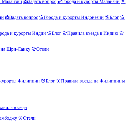
в Малайзии
📩Задать вопрос
🌸Города и курорты Малайзии
🌸
ии
📩Задать вопрос
🌸Города и курорты Индонезии
🌸Блог
🌸
рода и курорты Индии
🌸Блог
🌸Правила въезда в Индию
🌸
а на Шри-Ланку
🌸Отели
 курорты Филиппин
🌸Блог
🌸Правила въезда на Филиппины
авила въезда
Камбоджу
🌸Отели