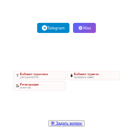
Telegram
Max
Кабинет турагента
Кабинет туриста
👔
🧳
для турагентств
проверить заявку
Регистрация
📝
агентство
💬 Задать вопрос