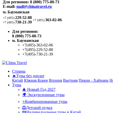
Для регионов:
8 (800) 775-80-73
E-mail:
mail@chinatravel.ru
м. Бауманская
229-52-88
+7 (495)
363-02-06
+7 (495)
730-21-39
+7 (495)
Для регионов:
8 (800) 775-80-73
м. Бауманская
+7(495)-363-02-06
+7(495)-229-52-88
+7(495)-730-21-39
Страны
🔥Туры без доплат
Китай
Южная Корея
Япония
Вьетнам
Пекин - Хайнань
Н
Туры
🎄 Новый Год 2027
🌍 Экскурсионные туры
⭐Комбинированные туры
🦁Детский отдых
👫Индивидуальные туры в Китай