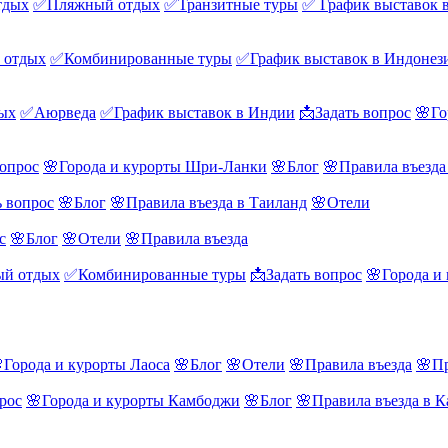
тдых
✅Пляжный отдых
✅Транзитные туры
✅ График выставок 
 отдых
✅Комбинированные туры
✅График выставок в Индонез
ых
✅Аюрведа
✅График выставок в Индии
📩Задать вопрос
🌸Го
вопрос
🌸Города и курорты Шри-Ланки
🌸Блог
🌸Правила въезд
ь вопрос
🌸Блог
🌸Правила въезда в Таиланд
🌸Отели
с
🌸Блог
🌸Отели
🌸Правила въезда
й отдых
✅Комбинированные туры
📩Задать вопрос
🌸Города и
Города и курорты Лаоса
🌸Блог
🌸Отели
🌸Правила въезда
🌸Пр
рос
🌸Города и курорты Камбоджи
🌸Блог
🌸Правила въезда в 