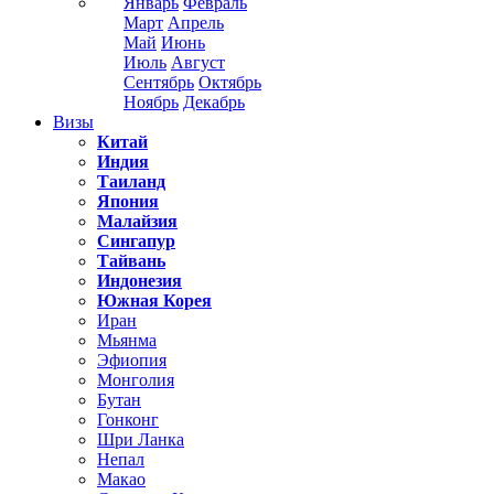
Январь
Февраль
Март
Апрель
Май
Июнь
Июль
Август
Сентябрь
Октябрь
Ноябрь
Декабрь
Визы
Китай
Индия
Таиланд
Япония
Малайзия
Сингапур
Тайвань
Индонезия
Южная Корея
Иран
Мьянма
Эфиопия
Монголия
Бутан
Гонконг
Шри Ланка
Непал
Макао