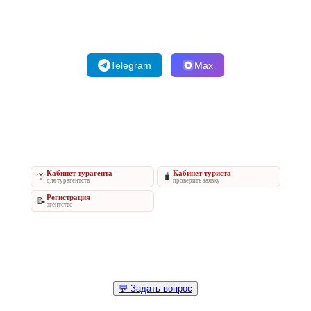
Telegram
Max
Кабинет турагента
Кабинет туриста
👔
🧳
для турагентств
проверить заявку
Регистрация
📝
агентство
💬 Задать вопрос