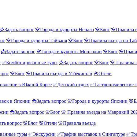
📩Задать вопрос
🌸Города и курорты Непала
🌸Блог
🌸Правила в
рос
🌸Города и курорты Тайваня
🌸Блог
🌸Правила въезда на Та
📩Задать вопрос
🌸Города и курорты Монголии
🌸Блог
🌸Прави
х
✅Комбинированные туры
📩Задать вопрос
🌸Блог
🌸 Правила 
прос
🌸Блог
🌸Правила въезда в Узбекистан
🌸Отели
овление в Южной Корее
✅Детский отдых
✅Гастрономические 
авок в Японии
📩Задать вопрос
🌸Города и курорты Японии
🌸Б
рсии
📩Задать вопрос
🌸Блог
🌸 Правила въезда на Маврикий 20
ать вопрос
🌸Блог
🌸Отели
🌸Правила въезда
ванные туры
✅Экскурсии
✅График выставок в Сингапуре
✅Тра