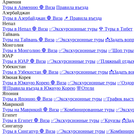
Армения
Туры в Армению
🛑 Виза
Правила въезда
Азербайджан
Туры в Азербайджан
🛑 Виза
📌 Правила въезда
Непал
Туры в Непал
🛑 Виза
✅Экскурсионные туры
🌹 Туры в Тибет
Тайвань
Туры на Тайвань
🛑 Виза
✅Экскурсионные туры
📩Задать воп
Монголия
Туры в Монголию
🛑 Виза
✅Экскурсионные туры
✅Шоп туры
ЮАР
Туры в ЮАР
🛑 Виза
✅Экскурсионные туры
✅Пляжный отды
Узбекистан
Туры в Узбекистан
🛑 Виза
✅Экскурсионные туры
📩Задать во
Южная Корея
Туры в Южную Корею
🛑 Виза
✅Экскурсионные туры
✅Оздор
🌸Правила въезда в Южную Корею
🌸Отели
Япония
Туры в Японию
🛑 Виза
✅Экскурсионные туры
✅График выст
Маврикий
Туры на Маврикий
🛑 Виза
✅Комбинированные туры
✅Экску
Египет
Туры в Египет
🛑 Виза
✅Экскурсионные туры
✅Круизы
📩Зад
Сингапур
Туры в Сингапур
🛑 Виза
✅Экскурсионные туры
✅Комбиниро