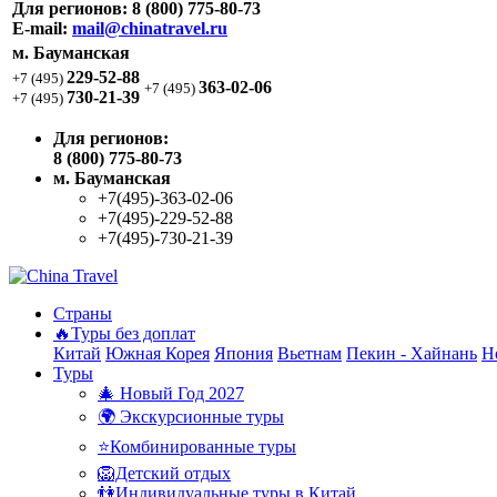
Для регионов:
8 (800) 775-80-73
E-mail:
mail@chinatravel.ru
м. Бауманская
229-52-88
+7 (495)
363-02-06
+7 (495)
730-21-39
+7 (495)
Для регионов:
8 (800) 775-80-73
м. Бауманская
+7(495)-363-02-06
+7(495)-229-52-88
+7(495)-730-21-39
Страны
🔥Туры без доплат
Китай
Южная Корея
Япония
Вьетнам
Пекин - Хайнань
Н
Туры
🎄 Новый Год 2027
🌍 Экскурсионные туры
⭐Комбинированные туры
🦁Детский отдых
👫Индивидуальные туры в Китай