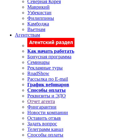
Северная Корея
Маврикий
Узбекистан
Филиппины
Камбоджа
Вьетнам
Агентствам
Как начать работать
Бонусная программа
Семинары
Рекламные туры
RoadShow
Рассылка по E-mail
График вебинаров
Способы оплаты
Реквизиты и ЭДО
Отчет агента
Фингарантии
Новости компании
Оставить отзыв
Задать вопрос
Телеграмм канал
Способы оплаты