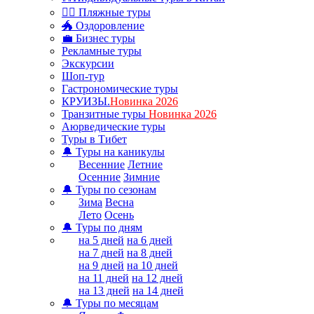
🏊‍♂ Пляжные туры
🐲 Оздоровление
💼 Бизнес туры
Рекламные туры
Экскурсии
Шоп-тур
Гастрономические туры
КРУИЗЫ.
Новинка 2026
Транзитные туры
Новинка 2026
Аюрведические туры
Туры в Тибет
🔔 Туры на каникулы
Весенние
Летние
Осенние
Зимние
🔔 Туры по сезонам
Зима
Весна
Лето
Осень
🔔 Туры по дням
на 5 дней
на 6 дней
на 7 дней
на 8 дней
на 9 дней
на 10 дней
на 11 дней
на 12 дней
на 13 дней
на 14 дней
🔔 Туры по месяцам