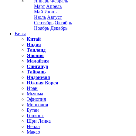
Январь
Февраль
Март
Апрель
Май
Июнь
Июль
Август
Сентябрь
Октябрь
Ноябрь
Декабрь
Визы
Китай
Индия
Таиланд
Япония
Малайзия
Сингапур
Тайвань
Индонезия
Южная Корея
Иран
Мьянма
Эфиопия
Монголия
Бутан
Гонконг
Шри Ланка
Непал
Макао