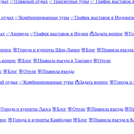
тдых
✅Пляжный отдых
✅Транзитные туры
✅ График выставок 
 отдых
✅Комбинированные туры
✅График выставок в Индонез
ых
✅Аюрведа
✅График выставок в Индии
📩Задать вопрос
🌸Го
вопрос
🌸Города и курорты Шри-Ланки
🌸Блог
🌸Правила въезд
ь вопрос
🌸Блог
🌸Правила въезда в Таиланд
🌸Отели
с
🌸Блог
🌸Отели
🌸Правила въезда
й отдых
✅Комбинированные туры
📩Задать вопрос
🌸Города и
Города и курорты Лаоса
🌸Блог
🌸Отели
🌸Правила въезда
🌸Пр
рос
🌸Города и курорты Камбоджи
🌸Блог
🌸Правила въезда в 