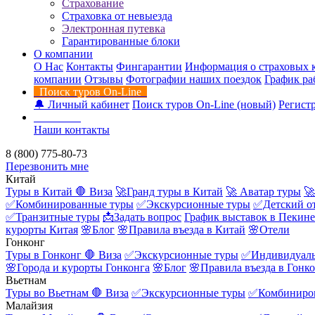
Страхование
Страховка от невыезда
Электронная путевка
Гарантированные блоки
О компании
О Нас
Контакты
Фингарантии
Информация о страховых 
компании
Отзывы
Фотографии наших поездок
График ра
Поиск туров On-Line
🔔 Личный кабинет
Поиск туров On-Line (новый)
Регистр
Контакты
Наши контакты
8 (800) 775-80-73
Перезвонить мне
Китай
Туры в Китай
🛑 Виза
🚀Гранд туры в Китай
🚀 Аватар туры
🚀
✅Комбинированные туры
✅Экскурсионные туры
✅Детский о
✅Транзитные туры
📩Задать вопрос
График выставок в Пекине
курорты Китая
🌸Блог
🌸Правила въезда в Китай
🌸Отели
Гонконг
Туры в Гонконг
🛑 Виза
✅Экскурсионные туры
✅Индивидуаль
🌸Города и курорты Гонконга
🌸Блог
🌸Правила въезда в Гонк
Вьетнам
Туры во Вьетнам
🛑 Виза
✅Экскурсионные туры
✅Комбиниро
Малайзия