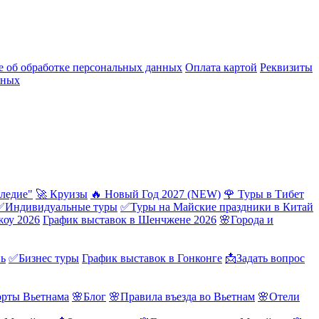
 об обработке персональных данных
Оплата картой
Реквизиты
нных
ледие"
🚀 Круизы
🔥 Новый Год 2027 (NEW)
🌹 Туры в Тибет
✅Индивидуальные туры
✅Туры на Майские праздники в Китай
жоу 2026
График выставок в Шенчжене 2026
🌸Города и
нь
✅Бизнес туры
График выставок в Гонконге
📩Задать вопрос
орты Вьетнама
🌸Блог
🌸Правила въезда во Вьетнам
🌸Отели