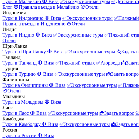
Туры в Малайзию
🛑 Виза
✅Экскурсионные туры
✅Детский о
Блог
🌸Правила въезда в Малайзию
🌸Отели
Индонезия
Туры в Индонезию
🛑 Виза
✅Экскурсионные туры
✅Пляжный
Правила въезда в Индонезию
🌸Отели
Индия
Туры в Индию
🛑 Виза
✅Экскурсионные туры
✅Пляжный отд
Отели
Шри-Ланка
Туры на Шри Ланку
🛑 Виза
✅Экскурсионные туры
📩Задать 
Таиланд
Туры в Таиланд
🛑 Виза
✅Пляжный отдых
✅Аюрведа
📩Задат
Турция
Туры в Турцию
🛑 Виза
✅Экскурсионные туры
📩Задать вопро
Филиппины
Туры на Филиппины
🛑 Виза
✅Экскурсионные туры
✅Пляжны
🌸Отели
Мальдивы
Туры на Мальдивы
🛑 Виза
Лаос
Туры в Лаос
🛑 Виза
✅Экскурсионные туры
📩Задать вопрос

Камбоджа
Туры в Камбоджу
🛑 Виза
✅Экскурсионные туры
📩Задать воп
Россия
Туры по России
🛑 Виза