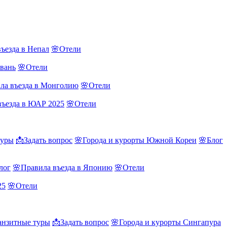
ъезда в Непал
🌸Отели
йвань
🌸Отели
ла въезда в Монголию
🌸Отели
въезда в ЮАР 2025
🌸Отели
туры
📩Задать вопрос
🌸Города и курорты Южной Кореи
🌸Блог
лог
🌸Правила въезда в Японию
🌸Отели
25
🌸Отели
нзитные туры
📩Задать вопрос
🌸Города и курорты Сингапура