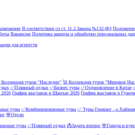
компаниях
В соответствии со ст. 11.2.Закона №132-ФЗ
Положение
боты
Вакансии
Политика защиты и обработки персональных да
ация для агентств
 Коллекция туров "Наследие"
🚀 Коллекция туров "Мировое Нас
тдых
✅Пляжный отдых
✅Бизнес туры
✅Оздоровление в Китае
 2026
График выставок в Шанхае 2026
График выставок в Гуанч
ные туры
✅Комбинированные туры
✅ Туры Гонконг - о.Хайна
онг
🌸Отели
ванные туры
✅Пляжный отдых
📩Задать вопрос
🌸Города и кур