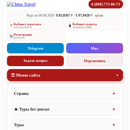
8 (800) 775-80-73
Курс на 06.08.2026:
$ 85,0567
₽ ·
€ 97,9428
₽
архив
Кабинет турагента
Кабинет туриста
👔
🧳
для турагентств
проверить заявку
Регистрация
📝
агентство
Telegram
Max
Задать вопрос
Перезвонить
☰ Меню сайта
Страны
🔥 Туры без доплат
Туры