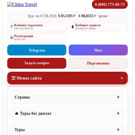
8 (800) 775-80-73
Курс на 07.08.2026:
$ 85,5595
₽ ·
€ 98,8555
₽
архив
Кабинет турагента
Кабинет туриста
👔
🧳
для турагентств
проверить заявку
Регистрация
📝
агентство
Telegram
Max
Задать вопрос
Перезвонить
☰ Меню сайта
Страны
🔥 Туры без доплат
Туры