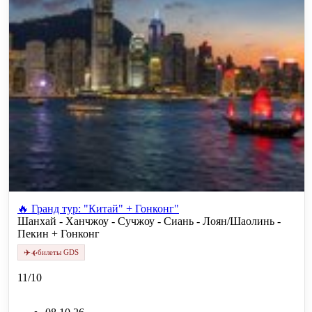
🔥 Гранд тур: "Китай" + Гонконг"
Шанхай - Ханчжоу - Сучжоу - Сиань - Лоян/Шаолинь -
Пекин + Гонконг
✈
✈
билеты GDS
11/10