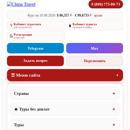
8 (800) 775-80-73
Курс на 10.08.2026:
$ 86,357
₽ ·
€ 99,6733
₽
архив
Кабинет турагента
Кабинет туриста
👔
🧳
для турагентств
проверить заявку
Регистрация
📝
агентство
Telegram
Max
Задать вопрос
Перезвонить
☰ Меню сайта
Страны
🔥 Туры без доплат
Туры