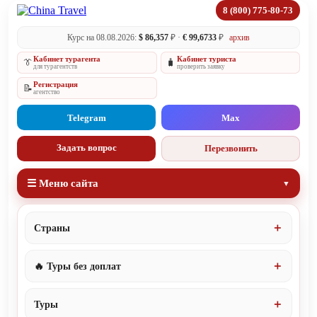
8 (800) 775-80-73
Курс на 08.08.2026:
$ 86,357
₽ ·
€ 99,6733
₽
архив
Кабинет турагента
Кабинет туриста
👔
🧳
для турагентств
проверить заявку
Регистрация
📝
агентство
Telegram
Max
Задать вопрос
Перезвонить
☰ Меню сайта
Страны
🔥 Туры без доплат
Туры