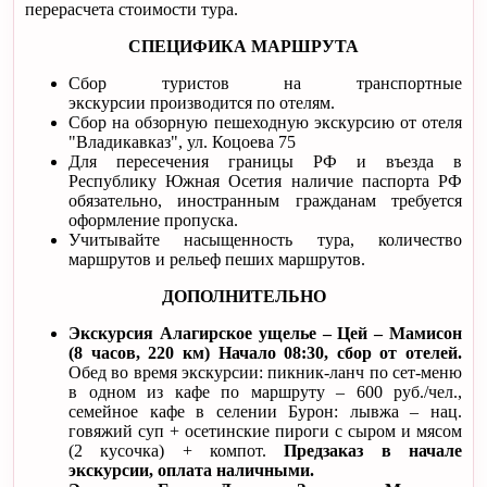
перерасчета стоимости тура.
СПЕЦИФИКА МАРШРУТА
Сбор туристов на транспортные
экскурсии производится по отелям.
Сбор на обзорную пешеходную экскурсию от отеля
"Владикавказ", ул. Коцоева 75
Для пересечения границы РФ и въезда в
Республику Южная Осетия наличие паспорта РФ
обязательно, иностранным гражданам требуется
оформление пропуска.
Учитывайте насыщенность тура, количество
маршрутов и рельеф пеших маршрутов.
ДОПОЛНИТЕЛЬНО
Экскурсия Алагирское ущелье – Цей – Мамисон
(8 часов, 220 км) Начало 08:30, сбор от отелей.
Обед во время экскурсии: пикник-ланч по сет-меню
в одном из кафе по маршруту – 600 руб./чел.,
семейное кафе в селении Бурон: лывжа – нац.
говяжий суп + осетинские пироги с сыром и мясом
(2 кусочка) + компот.
Предзаказ в начале
экскурсии, оплата наличными.