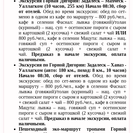
Экскурсия Горная Дигория: Задалеск – Махческ -
Уаллагком (10 часов, 255 км) Начало 08:30, сбор
от отелей.
Обед во время экскурсии: обед по сет-
меню в одном из кафе по маршруту – 800 руб./чел.,
кафе в селении Фаснал: лывжа (говяжий)/толан
(куриный) – нац. суп + осетинские пироги с сыром
и картошкой (2 кусочка) + свежий салат + чай
ИЛИ
800 руб./чел., кафе в селении Мацута: лывжа – нац.
говяжий суп + осетинские пироги с сыром и
картошкой (2 кусочка) + свежий салат +
чай.
Предзаказ в начале экскурсии, оплата
наличными.
Экскурсия по Горной Дигории: Задалеск – Ханаз -
Уаллагком (авто: 180 км., поход: 8 км., 10 часов)
Начало 08:30, сбор от отелей.
Обед во время
экскурсии: обед по сет-меню в одном из кафе по
маршруту – 800 руб./чел., кафе в селении Фаснал:
лывжа (говяжий)/толан (куриный) – нац. суп +
осетинские пироги с сыром и картошкой (2 кусочка)
+ свежий салат + чай – 800 руб./чел., кафе в селении
Мацута: лывжа – нац. говяжий суп + осетинские
пироги с сыром и картошкой (2 кусочка) + свежий
салат + чай.
Предзаказ в начале экскурсии, оплата
наличными.
Пешеходный эко-маршрут тропами Горной