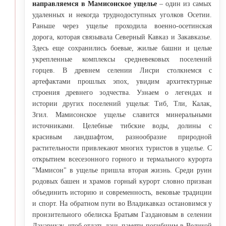
направляемся в Мамисонское ущелье
– один из самых
удаленных и некогда труднодоступных уголков Осетии.
Раньше через ущелье проходила военно-осетинская
дорога, которая связывала Северный Кавказ и Закавказье.
Здесь еще сохранились боевые, жилые башни и целые
укрепленные комплексы средневековых поселений
горцев. В древнем селении Лисри столкнемся с
артефактами прошлых эпох, увидим архитектурные
строения древнего зодчества. Узнаем о легендах и
истории других поселений ущелья: Тиб, Тли, Калак,
Згил. Мамисонское ущелье славится минеральными
источниками. Целебные тибские воды, долины с
красивым ландшафтом, разнообразие природной
растительности привлекают многих туристов в ущелье. С
открытием всесезонного горного и термального курорта
"Мамисон" в ущелье пришла вторая жизнь. Среди руин
родовых башен и храмов горный курорт словно призван
объединить историю и современность, вековые традиции
и спорт. На обратном пути во Владикавказ остановимся у
пронзительного обелиска Братьям Газдановым в селении
Дзуарикау, чтоб отдать дань памяти погибшим в Великой