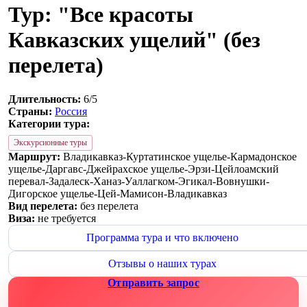
Тур: "Все красоты
Кавказских ущелий" (без
перелета)
Длительность:
6/5
Страны:
Россия
Категории тура:
Экскурсионные туры
Маршрут:
Владикавказ-Куртатинское ущелье-Кармадонское
ущелье-Даргавс-Джейрахское ущелье-Эрзи-Цейлоамский
перевал-Задалеск-Ханаз-Уаллагком-Эгикал-Вовнушки-
Дигорское ущелье-Цей-Мамисон-Владикавказ
Вид перелета:
без перелета
Виза:
не требуется
Программа тура и что включено
Отзывы о наших турах
Отправить запрос