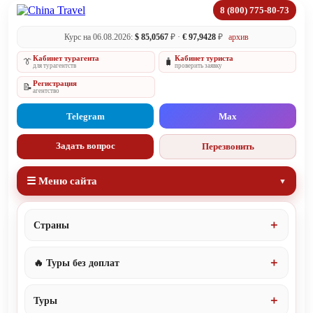
8 (800) 775-80-73
Курс на 06.08.2026:
$ 85,0567
₽ ·
€ 97,9428
₽
архив
Кабинет турагента
Кабинет туриста
👔
🧳
для турагентств
проверить заявку
Регистрация
📝
агентство
Telegram
Max
Задать вопрос
Перезвонить
☰ Меню сайта
Страны
🔥 Туры без доплат
Туры