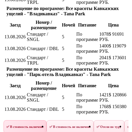
TRPL
программе
РУБ.
Размещение по программе: Все красоты Кавказских
ущелий - "Владикавказ" - Tana Park
Номер /
Заезд
Ночей
Питание
Цена
размещение
Стандарт /
По
1078$
91691
13.08.2026
5
SNGL
программе
РУБ.
По
1400$
119079
13.08.2026
Стандарт / DBL
5
программе
РУБ.
Стандарт /
По
2041$
173601
13.08.2026
5
TRPL
программе
РУБ.
Размещение по программе: Все красоты Кавказских
ущелий - "Парк-отель Владикавказ" - Tana Park
Номер /
Заезд
Ночей
Питание
Цена
размещение
Стандарт /
По
1421$
120866
13.08.2026
5
SNGL
программе
РУБ.
По
1768$
150380
13.08.2026
Стандарт / DBL
5
программе
РУБ.
✅ В стоимость включено
✅ В стоимость не включено
✅ Отели по туру
✅ 