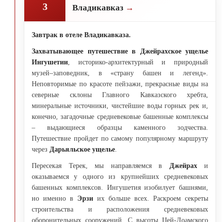
3
Владикавказ
Завтрак в отеле Владикавказа.
Захватывающее путешествие в Джейрахское ущелье
Ингушетии
, историко-архитектурный и природный
музей–заповедник, в «страну башен и легенд».
Неповторимые по красоте пейзажи, прекрасные виды на
северные склоны Главного Кавказского хребта,
минеральные источники, чистейшие воды горных рек и,
конечно, загадочные средневековые башенные комплексы
– выдающиеся образцы каменного зодчества.
Путешествие пройдет по самому популярному маршруту
через
Дарьяльское ущелье
.
Пересекая Терек, мы направляемся в
Джейрах
и
оказываемся у одного из крупнейших средневековых
башенных комплексов. Ингушетия изобилует башнями,
но именно в
Эрзи
их больше всех. Раскроем секреты
строительства и расположения средневековых
оборонительных сооружений. С высоты Цей-Лоамского