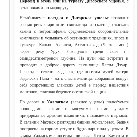
Переезд в отель или на турбазу Дигорского ущелья
, с
остановками по маршруту.
Незабываемая
поездка в Дигорское ущелье
позволит
рассмотреть старинные святилища и склепы, отыскать
камни с петроглифами, средневековые оборонительные
комплексы и услышать об осетинских традициях, эпосе и
культуре. Каньон Ахсинта, Ахсинти-хед (Чертов мост)
через реку Урух, бьющуюся среди скал на
семидесятиметровой глубине. На пути нас встретит и
проводит в добрую дорогу святилище Лагты Дзуар.
Переезд в селение Задалеск, где посетим музей матери
Задалески Нана - мать спасительница, собравшая вокруг
себя осиротевших аланских детей в период нашествия
монголов, спасшая будущее осетинской нации.
По дороге в
Уаллагком
(верхнее ущелье) полюбуемся
водопадами, реками и могучими горами, увидим
придорожные древние памятники, называемые цыртами.
В селении Махческ разглядим башню Абисаловых. Башня
построена на горном уступе и будто парит над ущельем. В
самом Уаллагкоме посетим три села: Дунта, Камунта и