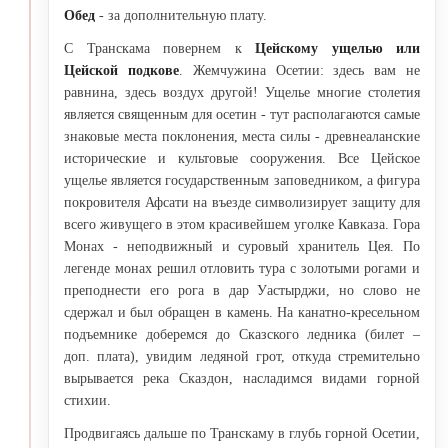
Обед
- за дополнительную плату.
С Транскама повернем к
Цейскому ущелью или
Цейской подкове
. Жемчужина Осетии: здесь вам не
равнина, здесь воздух другой! Ущелье многие столетия
является священным для осетин - тут располагаются самые
знаковые места поклонения, места силы - древнеаланские
исторические и культовые сооружения. Все Цейское
ущелье является государственным заповедником, а фигура
покровителя Афсати на въезде символизирует защиту для
всего живущего в этом красивейшем уголке Кавказа. Гора
Монах - неподвижный и суровый хранитель Цея. По
легенде монах решил отловить тура с золотыми рогами и
преподнести его рога в дар Уастырджи, но слово не
сдержал и был обращен в камень. На канатно-кресельном
подъемнике доберемся до Сказского ледника (билет –
доп. плата), увидим ледяной грот, откуда стремительно
вырывается река Сказдон, насладимся видами горной
стихии.
Продвигаясь дальше по Транскаму в глубь горной Осетии,