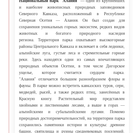
Национальный парк "Алания
" — один из крупнейших
и наиболее живописных природных заповедников
Северного Кавказа, расположенный в Республике
Северная Осетия — Алания. Он был создан для
сохранения уникальных горных экосистем, редких видов
животных и богатого природного наследия
региона. Территория парка охватывает высокогорные
районы Центрального Кавказа и включает в себя ледники,
альпийские луга, густые леса и стремительные горные
реки. Здесь находятся одни из самых впечатляющих
природных объектов Осетии, в том числе Дигорское
ущелье, которое считается сердцем парка.
"Алания" отличается большим разнообразием флоры и
фауны. В парке можно встретить кавказских туров, серн,
медведей, рысей, а также редких птиц, занесённых в
Красную книгу. Растительный мир представлен
хвойными и лиственными лесами, а выше в горах —
альпийскими и субальпийскими лугами. Помимо
природных достопримечательностей, на территории парка
сохранились памятники истории и культуры: древние
башни, святилища и руины средневековых поселений.