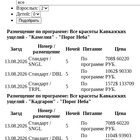
Взрослых:
Детей:
Размещение по программе: Все красоты Кавказских
ущелий - "Камелия" - "Порог Неба"
Номер /
Заезд
Ночей
Питание
Цена
размещение
Стандарт /
По
708$
60220
13.08.2026
5
SNGL
программе
РУБ.
По
1062$
90330
13.08.2026
Стандарт / DBL
5
программе
РУБ.
Стандарт /
По
1572$
133709
13.08.2026
5
TRPL
программе
РУБ.
Размещение по программе: Все красоты Кавказских
ущелий - "Кадгарон" - "Порог Неба"
Номер /
Заезд
Ночей
Питание
Цена
размещение
Стандарт /
По
708$
60220
13.08.2026
5
SNGL
программе
РУБ.
По
1104$
93903
13.08.2026
Стандарт / DBL
5