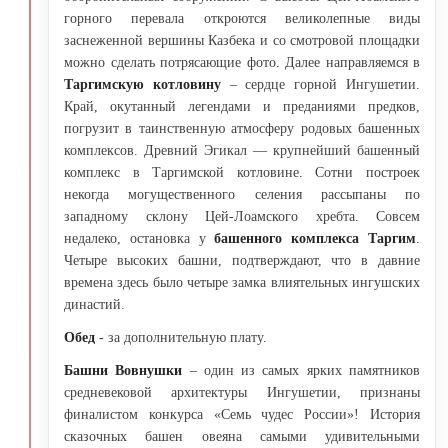
горного перевала откроются великолепные виды
заснеженной вершины Казбека и со смотровой площадки
можно сделать потрясающие фото. Далее направляемся в
Таргимскую котловину
– сердце горной Ингушетии.
Край, окутанный легендами и преданиями предков,
погрузит в таинственную атмосферу родовых башенных
комплексов. Древний Эгикал — крупнейший башенный
комплекс в Таргимской котловине. Сотни построек
некогда могущественного селения рассыпаны по
западному склону Цей-Лоамского хребта. Совсем
недалеко, остановка у
башенного комплекса Таргим
.
Четыре высоких башни, подтверждают, что в давние
времена здесь было четыре замка влиятельных ингушских
династий.
Обед
- за дополнительную плату.
Башни Вовнушки
– один из самых ярких памятников
средневековой архитектуры Ингушетии, признаны
финалистом конкурса «Семь чудес России»! История
сказочных башен овеяна самыми удивительными