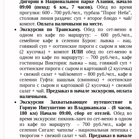
Дигории в Национальном парке Алания, начало
09:00 (поход: 6 км., 7 часов).
Обед во время
прогулки: 600 - 700 руб./чел., турбаза "Порог Неба",
столовая линия раздачи: суп + второе блюдо + чай/
компот.
Оплата наличными на месте.
Экскурсия по Транскаму.
Обед по сет-меню в
одном из кафе по маршруту: – 600 руб./чел.,
семейное кафе в селении Бурон: лывжа – нац.
говяжий суп + осетинские пироги с сыром и мясом
(2 кусочка) + компот
ИЛИ
обед по сет-меню в
одном из кафе по маршруту: – 700 руб./чел., кафе
гостиницы Виктория: лывжа – нац. говяжий суп +
осетинские пироги с сыром и картошкой (2 кусочка)
+ свежий салат + чай/компот – 800 руб./чел., кафе в
селении Гуфта: шашлык (свинина) + осетинские
пироги с сыром и картошкой (2 кусочка) + свежий
салат + чай.
Предзаказ в начале экскурсии, оплата
наличными.
Экскурсия Захватывающее путешествие в
Горную Ингушетию из Владикавказа
-
(8 часов,
180 км) Начало 09:00, сбор от отелей.
Обед во
время экскурсии: пикник-ланч по сет-меню в одном
из кафе по маршруту – 700 руб./чел., кафе в
селении Сигале: чапильг - национальная лепешка с
творогом + свежий салат + чай.
Предзаказ в начале