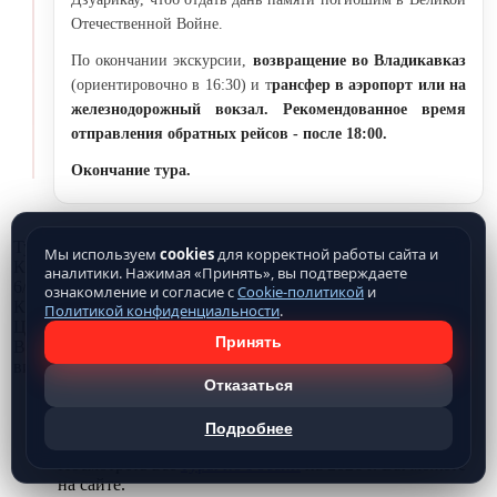
Отечественной Войне.
По окончании экскурсии,
возвращение во Владикавказ
(ориентировочно в 16:30) и т
рансфер в аэропорт или на
железнодорожный вокзал.
Рекомендованное время
отправления обратных рейсов - после 18:00.
Окончание тура.
Туроператор Чайна Трэвел предлагает Тур: "Все красоты
Мы используем
cookies
для корректной работы сайта и
Кавказских ущелий" (без перелета) Длительность путевки:
аналитики. Нажимая «Принять», вы подтверждаете
6/5 , маршрут: Владикавказ-Куртатинское ущелье-
ознакомление и согласие с
Cookie-политикой
и
Кармадонское ущелье-Даргавс-Джейрахское ущелье-Эрзи-
Политикой конфиденциальности
.
Цейлоамский перевал-Задалеск-Ханаз-Уаллагком-Эгикал-
Принять
Вовнушки-Дигорское ущелье-Цей-Мамисон-Владикавказ,
виза: не требуется.
Отказаться
Чтобы купить тур, вы можете забронировать его на
сайте или позвонить по телефонам
Подробнее
8 (800) 775-80-73.
Посмотреть все
туры по России
на 2026 г. Вы можете
на сайте.