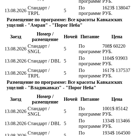
программе
РУБ.
Стандарт /
По
1623$
138047
13.08.2026
5
TRPL
программе
РУБ.
Размещение по программе: Все красоты Кавказских
ущелий - "Амран" - "Порог Неба"
Номер /
Заезд
Ночей
Питание
Цена
размещение
Стандарт /
По
708$
60220
13.08.2026
5
SNGL
программе
РУБ.
По
1104$
93903
13.08.2026
Стандарт / DBL
5
программе
РУБ.
Стандарт /
По
1617$
137537
13.08.2026
5
TRPL
программе
РУБ.
Размещение по программе: Все красоты Кавказских
ущелий - "Владикавказ" - "Порог Неба"
Номер /
Заезд
Ночей
Питание
Цена
размещение
Стандарт /
По
1001$
85142
13.08.2026
5
SNGL
программе
РУБ.
По
1334$
113466
13.08.2026
Стандарт / DBL
5
программе
РУБ.
Стандарт /
По
1934$
164500
13.08.2026
5