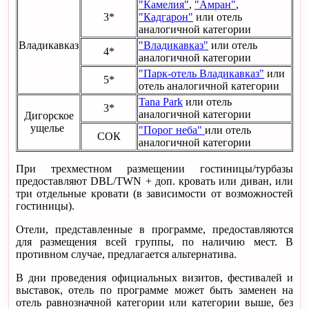
"Камелия"
,
"Амран"
,
3*
"Кадгарон"
или отель
аналогичной категории
Владикавказ
"Владикавказ"
или отель
4*
аналогичной категории
"Парк-отель Владикавказ"
или
5*
отель аналогичной категории
Tana Park
или отель
3*
аналогичной категории
Дигорское
ущелье
"Порог неба"
или отель
СОК
аналогичной категории
При трехместном размещении гостиницы/турбазы
предоставляют DBL/TWN + доп. кровать или диван, или
три отдельные кровати (в зависимости от возможностей
гостиницы).
Отели, представленные в программе, предоставляются
для размещения всей группы, по наличию мест. В
противном случае, предлагается альтернатива.
В дни проведения официальных визитов, фестивалей и
выставок, отель по программе может быть заменен на
отель равнозначной категории или категории выше, без