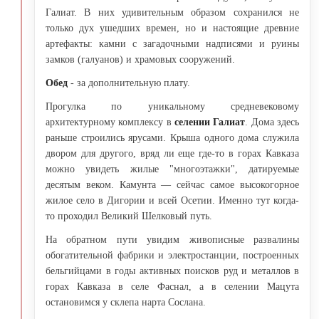
Галиат. В них удивительным образом сохранился не
только дух ушедших времен, но и настоящие древние
артефакты: камни с загадочными надписями и руины
замков (галуанов) и храмовых сооружений.
Обед
- за дополнительную плату.
Прогулка по уникальному средневековому
архитектурному комплексу в
селении Галиат
. Дома здесь
раньше строились ярусами. Крыша одного дома служила
двором для другого, вряд ли еще где-то в горах Кавказа
можно увидеть жилые "многоэтажки", датируемые
десятым веком. Камунта — сейчас самое высокогорное
жилое село в Дигории и всей Осетии. Именно тут когда-
то проходил Великий Шелковый путь.
На обратном пути увидим живописные развалины
обогатительной фабрики и электростанции, построенных
бельгийцами в годы активных поисков руд и металлов в
горах Кавказа в селе Фаснал, а в селении Мацута
остановимся у склепа нарта Сослана.