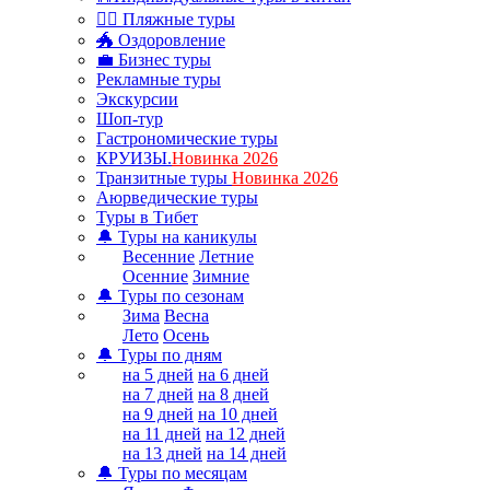
🏊‍♂ Пляжные туры
🐲 Оздоровление
💼 Бизнес туры
Рекламные туры
Экскурсии
Шоп-тур
Гастрономические туры
КРУИЗЫ.
Новинка 2026
Транзитные туры
Новинка 2026
Аюрведические туры
Туры в Тибет
🔔 Туры на каникулы
Весенние
Летние
Осенние
Зимние
🔔 Туры по сезонам
Зима
Весна
Лето
Осень
🔔 Туры по дням
на 5 дней
на 6 дней
на 7 дней
на 8 дней
на 9 дней
на 10 дней
на 11 дней
на 12 дней
на 13 дней
на 14 дней
🔔 Туры по месяцам