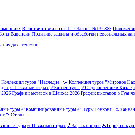
компаниях
В соответствии со ст. 11.2.Закона №132-ФЗ
Положение
боты
Вакансии
Политика защиты и обработки персональных да
ация для агентств
 Коллекция туров "Наследие"
🚀 Коллекция туров "Мировое Нас
тдых
✅Пляжный отдых
✅Бизнес туры
✅Оздоровление в Китае
 2026
График выставок в Шанхае 2026
График выставок в Гуанч
ные туры
✅Комбинированные туры
✅ Туры Гонконг - о.Хайна
онг
🌸Отели
ванные туры
✅Пляжный отдых
📩Задать вопрос
🌸Города и кур