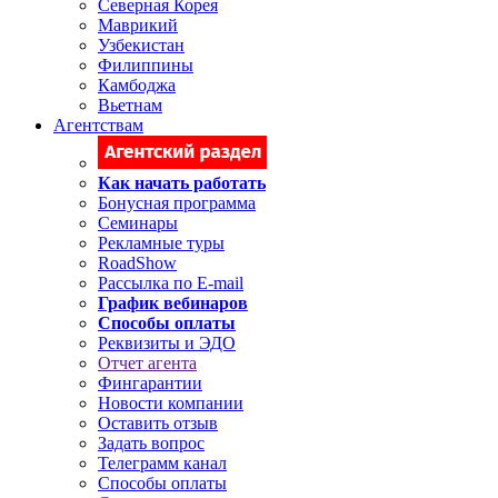
Северная Корея
Маврикий
Узбекистан
Филиппины
Камбоджа
Вьетнам
Агентствам
Как начать работать
Бонусная программа
Семинары
Рекламные туры
RoadShow
Рассылка по E-mail
График вебинаров
Способы оплаты
Реквизиты и ЭДО
Отчет агента
Фингарантии
Новости компании
Оставить отзыв
Задать вопрос
Телеграмм канал
Способы оплаты