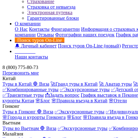
Страхование
Страховка от невыезда
Электронная путевка
Гарантированные блоки
О компании
О Нас
Контакты
Фингарантии
Информация о страховых 
компании
Отзывы
Фотографии наших поездок
График ра
Поиск туров On-Line
🔔 Личный кабинет
Поиск туров On-Line (новый)
Регистр
Контакты
Наши контакты
8 (800) 775-80-73
Перезвонить мне
Китай
Туры в Китай
🛑 Виза
🚀Гранд туры в Китай
🚀 Аватар туры
🚀
✅Комбинированные туры
✅Экскурсионные туры
✅Детский о
✅Транзитные туры
📩Задать вопрос
График выставок в Пекине
курорты Китая
🌸Блог
🌸Правила въезда в Китай
🌸Отели
Гонконг
Туры в Гонконг
🛑 Виза
✅Экскурсионные туры
✅Индивидуаль
🌸Города и курорты Гонконга
🌸Блог
🌸Правила въезда в Гонк
Вьетнам
Туры во Вьетнам
🛑 Виза
✅Экскурсионные туры
✅Комбиниро
Малайзия