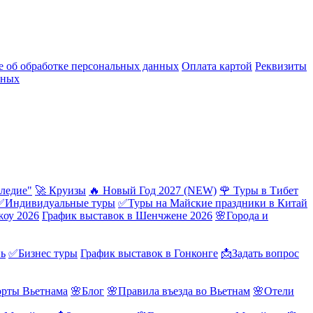
 об обработке персональных данных
Оплата картой
Реквизиты
нных
ледие"
🚀 Круизы
🔥 Новый Год 2027 (NEW)
🌹 Туры в Тибет
✅Индивидуальные туры
✅Туры на Майские праздники в Китай
жоу 2026
График выставок в Шенчжене 2026
🌸Города и
нь
✅Бизнес туры
График выставок в Гонконге
📩Задать вопрос
орты Вьетнама
🌸Блог
🌸Правила въезда во Вьетнам
🌸Отели