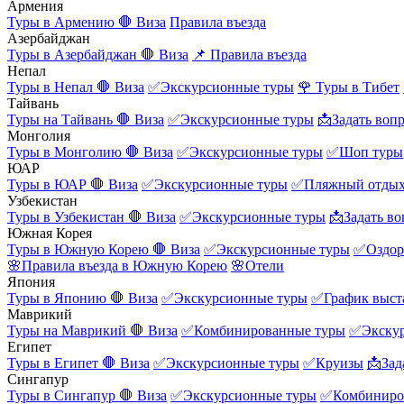
Армения
Туры в Армению
🛑 Виза
Правила въезда
Азербайджан
Туры в Азербайджан
🛑 Виза
📌 Правила въезда
Непал
Туры в Непал
🛑 Виза
✅Экскурсионные туры
🌹 Туры в Тибет
Тайвань
Туры на Тайвань
🛑 Виза
✅Экскурсионные туры
📩Задать воп
Монголия
Туры в Монголию
🛑 Виза
✅Экскурсионные туры
✅Шоп туры
ЮАР
Туры в ЮАР
🛑 Виза
✅Экскурсионные туры
✅Пляжный отды
Узбекистан
Туры в Узбекистан
🛑 Виза
✅Экскурсионные туры
📩Задать во
Южная Корея
Туры в Южную Корею
🛑 Виза
✅Экскурсионные туры
✅Оздор
🌸Правила въезда в Южную Корею
🌸Отели
Япония
Туры в Японию
🛑 Виза
✅Экскурсионные туры
✅График выст
Маврикий
Туры на Маврикий
🛑 Виза
✅Комбинированные туры
✅Экску
Египет
Туры в Египет
🛑 Виза
✅Экскурсионные туры
✅Круизы
📩Зад
Сингапур
Туры в Сингапур
🛑 Виза
✅Экскурсионные туры
✅Комбиниро