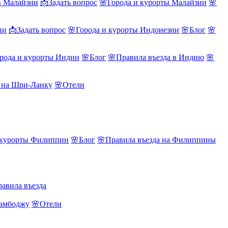
в Малайзии
📩Задать вопрос
🌸Города и курорты Малайзии
🌸
ии
📩Задать вопрос
🌸Города и курорты Индонезии
🌸Блог
🌸
рода и курорты Индии
🌸Блог
🌸Правила въезда в Индию
🌸
а на Шри-Ланку
🌸Отели
 курорты Филиппин
🌸Блог
🌸Правила въезда на Филиппины
авила въезда
Камбоджу
🌸Отели