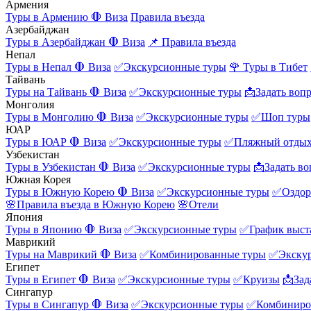
Армения
Туры в Армению
🛑 Виза
Правила въезда
Азербайджан
Туры в Азербайджан
🛑 Виза
📌 Правила въезда
Непал
Туры в Непал
🛑 Виза
✅Экскурсионные туры
🌹 Туры в Тибет
Тайвань
Туры на Тайвань
🛑 Виза
✅Экскурсионные туры
📩Задать воп
Монголия
Туры в Монголию
🛑 Виза
✅Экскурсионные туры
✅Шоп туры
ЮАР
Туры в ЮАР
🛑 Виза
✅Экскурсионные туры
✅Пляжный отды
Узбекистан
Туры в Узбекистан
🛑 Виза
✅Экскурсионные туры
📩Задать во
Южная Корея
Туры в Южную Корею
🛑 Виза
✅Экскурсионные туры
✅Оздор
🌸Правила въезда в Южную Корею
🌸Отели
Япония
Туры в Японию
🛑 Виза
✅Экскурсионные туры
✅График выст
Маврикий
Туры на Маврикий
🛑 Виза
✅Комбинированные туры
✅Экску
Египет
Туры в Египет
🛑 Виза
✅Экскурсионные туры
✅Круизы
📩Зад
Сингапур
Туры в Сингапур
🛑 Виза
✅Экскурсионные туры
✅Комбиниро