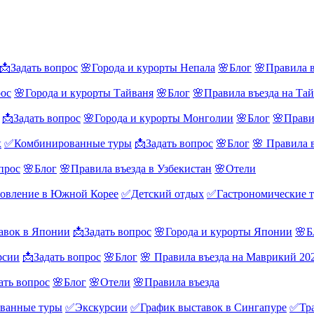
📩Задать вопрос
🌸Города и курорты Непала
🌸Блог
🌸Правила в
рос
🌸Города и курорты Тайваня
🌸Блог
🌸Правила въезда на Та
📩Задать вопрос
🌸Города и курорты Монголии
🌸Блог
🌸Прави
х
✅Комбинированные туры
📩Задать вопрос
🌸Блог
🌸 Правила 
прос
🌸Блог
🌸Правила въезда в Узбекистан
🌸Отели
овление в Южной Корее
✅Детский отдых
✅Гастрономические 
авок в Японии
📩Задать вопрос
🌸Города и курорты Японии
🌸Б
рсии
📩Задать вопрос
🌸Блог
🌸 Правила въезда на Маврикий 20
ать вопрос
🌸Блог
🌸Отели
🌸Правила въезда
ванные туры
✅Экскурсии
✅График выставок в Сингапуре
✅Тра