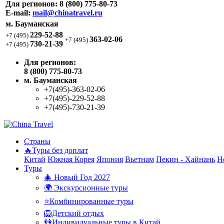
Для регионов:
8 (800) 775-80-73
E-mail:
mail@chinatravel.ru
м. Бауманская
229-52-88
+7 (495)
363-02-06
+7 (495)
730-21-39
+7 (495)
Для регионов:
8 (800) 775-80-73
м. Бауманская
+7(495)-363-02-06
+7(495)-229-52-88
+7(495)-730-21-39
Страны
🔥Туры без доплат
Китай
Южная Корея
Япония
Вьетнам
Пекин - Хайнань
Н
Туры
🎄 Новый Год 2027
🌍 Экскурсионные туры
⭐Комбинированные туры
🦁Детский отдых
👫Индивидуальные туры в Китай