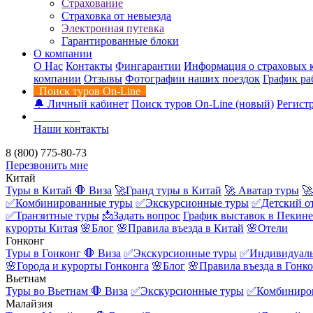
Страхование
Страховка от невыезда
Электронная путевка
Гарантированные блоки
О компании
О Нас
Контакты
Фингарантии
Информация о страховых 
компании
Отзывы
Фотографии наших поездок
График ра
Поиск туров On-Line
🔔 Личный кабинет
Поиск туров On-Line (новый)
Регистр
Контакты
Наши контакты
8 (800) 775-80-73
Перезвонить мне
Китай
Туры в Китай
🛑 Виза
🚀Гранд туры в Китай
🚀 Аватар туры
🚀
✅Комбинированные туры
✅Экскурсионные туры
✅Детский о
✅Транзитные туры
📩Задать вопрос
График выставок в Пекине
курорты Китая
🌸Блог
🌸Правила въезда в Китай
🌸Отели
Гонконг
Туры в Гонконг
🛑 Виза
✅Экскурсионные туры
✅Индивидуаль
🌸Города и курорты Гонконга
🌸Блог
🌸Правила въезда в Гонк
Вьетнам
Туры во Вьетнам
🛑 Виза
✅Экскурсионные туры
✅Комбиниро
Малайзия