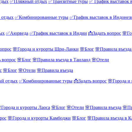
тдых
✅Пляжный отдых
✅Транзитные туры
✅ График выставок 
 отдых
✅Комбинированные туры
✅График выставок в Индонез
ых
✅Аюрведа
✅График выставок в Индии
📩Задать вопрос
🌸Го
вопрос
🌸Города и курорты Шри-Ланки
🌸Блог
🌸Правила въезд
ь вопрос
🌸Блог
🌸Правила въезда в Таиланд
🌸Отели
с
🌸Блог
🌸Отели
🌸Правила въезда
й отдых
✅Комбинированные туры
📩Задать вопрос
🌸Города и
Города и курорты Лаоса
🌸Блог
🌸Отели
🌸Правила въезда
🌸Пр
рос
🌸Города и курорты Камбоджи
🌸Блог
🌸Правила въезда в 