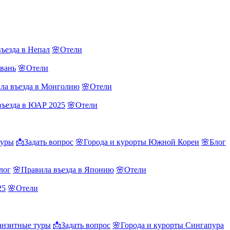
ъезда в Непал
🌸Отели
йвань
🌸Отели
ла въезда в Монголию
🌸Отели
въезда в ЮАР 2025
🌸Отели
туры
📩Задать вопрос
🌸Города и курорты Южной Кореи
🌸Блог
лог
🌸Правила въезда в Японию
🌸Отели
25
🌸Отели
нзитные туры
📩Задать вопрос
🌸Города и курорты Сингапура