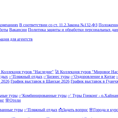
компаниях
В соответствии со ст. 11.2.Закона №132-ФЗ
Положение
боты
Вакансии
Политика защиты и обработки персональных да
ация для агентств
 Коллекция туров "Наследие"
🚀 Коллекция туров "Мировое Нас
тдых
✅Пляжный отдых
✅Бизнес туры
✅Оздоровление в Китае
 2026
График выставок в Шанхае 2026
График выставок в Гуанч
ные туры
✅Комбинированные туры
✅ Туры Гонконг - о.Хайна
онг
🌸Отели
ванные туры
✅Пляжный отдых
📩Задать вопрос
🌸Города и кур