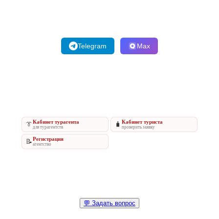
Telegram
Max
Кабинет турагента
Кабинет туриста
👔
🧳
для турагентств
проверить заявку
Регистрация
📝
агентство
💬 Задать вопрос