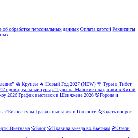
 об обработке персональных данных
Оплата картой
Реквизиты
нных
ледие"
🚀 Круизы
🔥 Новый Год 2027 (NEW)
🌹 Туры в Тибет
✅Индивидуальные туры
✅Туры на Майские праздники в Китай
жоу 2026
График выставок в Шенчжене 2026
🌸Города и
нь
✅Бизнес туры
График выставок в Гонконге
📩Задать вопрос
орты Вьетнама
🌸Блог
🌸Правила въезда во Вьетнам
🌸Отели