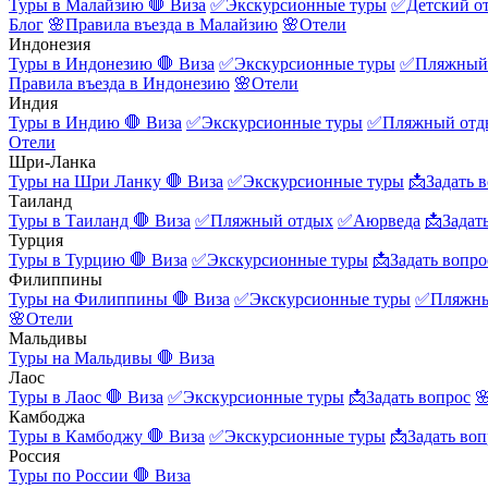
Туры в Малайзию
🛑 Виза
✅Экскурсионные туры
✅Детский о
Блог
🌸Правила въезда в Малайзию
🌸Отели
Индонезия
Туры в Индонезию
🛑 Виза
✅Экскурсионные туры
✅Пляжный
Правила въезда в Индонезию
🌸Отели
Индия
Туры в Индию
🛑 Виза
✅Экскурсионные туры
✅Пляжный отд
Отели
Шри-Ланка
Туры на Шри Ланку
🛑 Виза
✅Экскурсионные туры
📩Задать 
Таиланд
Туры в Таиланд
🛑 Виза
✅Пляжный отдых
✅Аюрведа
📩Задат
Турция
Туры в Турцию
🛑 Виза
✅Экскурсионные туры
📩Задать вопро
Филиппины
Туры на Филиппины
🛑 Виза
✅Экскурсионные туры
✅Пляжны
🌸Отели
Мальдивы
Туры на Мальдивы
🛑 Виза
Лаос
Туры в Лаос
🛑 Виза
✅Экскурсионные туры
📩Задать вопрос

Камбоджа
Туры в Камбоджу
🛑 Виза
✅Экскурсионные туры
📩Задать воп
Россия
Туры по России
🛑 Виза