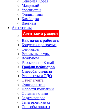
Северная Корея
Маврикий
Узбекистан
Филиппины
Камбоджа
Вьетнам
Агентствам
Как начать работать
Бонусная программа
Семинары
Рекламные туры
RoadShow
Рассылка по E-mail
График вебинаров
Способы оплаты
Реквизиты и ЭДО
Отчет агента
Фингарантии
Новости компании
Оставить отзыв
Задать вопрос
Телеграмм канал
Способы оплаты