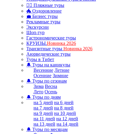
🏊‍♂ Пляжные туры
🐲 Оздоровление
💼 Бизнес туры
Рекламные туры
Экскурсии
Шоп-тур
Гастрономические туры
КРУИЗЫ.
Новинка 2026
Транзитные туры
Новинка 2026
Аюрведические туры
Туры в Тибет
🔔 Туры на каникулы
Весенние
Летние
Осенние
Зимние
🔔 Туры по сезонам
Зима
Весна
Лето
Осень
🔔 Туры по дням
на 5 дней
на 6 дней
на 7 дней
на 8 дней
на 9 дней
на 10 дней
на 11 дней
на 12 дней
на 13 дней
на 14 дней
🔔 Туры по месяцам