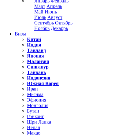
Январь
Февраль
Март
Апрель
Май
Июнь
Июль
Август
Сентябрь
Октябрь
Ноябрь
Декабрь
Визы
Китай
Индия
Таиланд
Япония
Малайзия
Сингапур
Тайвань
Индонезия
Южная Корея
Иран
Мьянма
Эфиопия
Монголия
Бутан
Гонконг
Шри Ланка
Непал
Макао