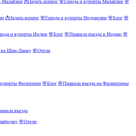
в Малайзии
📩Задать вопрос
🌸Города и курорты Малайзии
🌸
ии
📩Задать вопрос
🌸Города и курорты Индонезии
🌸Блог
🌸
рода и курорты Индии
🌸Блог
🌸Правила въезда в Индию
🌸
а на Шри-Ланку
🌸Отели
 курорты Филиппин
🌸Блог
🌸Правила въезда на Филиппины
авила въезда
Камбоджу
🌸Отели