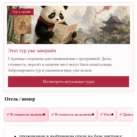
Тур в архиве
Этот тур уже завершён
Страница сохранена для ознакомления с программой. Даты,
стоимость, перелёт и наличие мест могут быть неактуальны.
Забронировать тур в указанном виде уже нельзя.
Посмотреть актуальные туры
Отель / номер
✅ В стоимость включено
✅ В стоимость не включено
✅ Отели
✅ Дополни
проживание в выбранном отеле на базе завтрака;