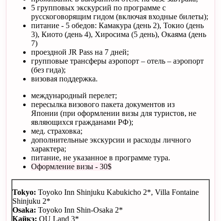
5 групповых экскурсий по программе с
русскоговорящим гидом (включая входные билеты);
питание - 5 обедов: Камакура (день 2), Токио (день
3), Киото (день 4), Хиросима (5 день), Окаяма (день
7)
проездной JR Pass на 7 дней;
групповые трансферы аэропорт – отель – аэропорт
(без гида);
визовая поддержка.
международный перелет;
пересылка визового пакета документов из
Японии (при оформлении визы для туристов, не
являющихся гражданами РФ);
мед. страховка;
дополнительные экскурсии и расходы личного
характера;
питание, не указанное в программе тура.
Оформление визы - 30$
Tokyo:
Toyoko Inn Shinjuku Kabukicho 2*, Villa Fontaine
Shinjuku 2*
Osaka:
Toyoko Inn Shin-Osaka 2*
Кайкэ
:
OU Land 3*