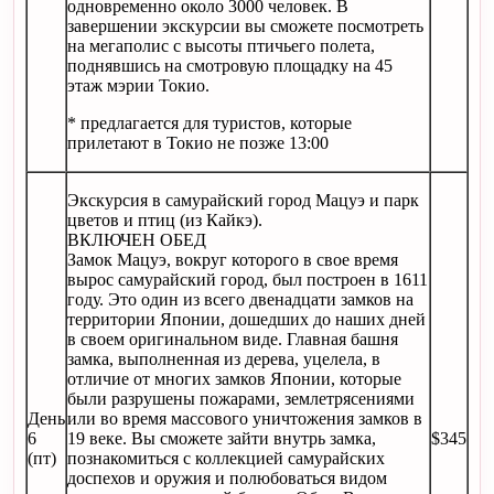
одновременно около 3000 человек. В
завершении экскурсии вы сможете посмотреть
на мегаполис с высоты птичьего полета,
поднявшись на смотровую площадку на 45
этаж мэрии Токио.
* предлагается для туристов, которые
прилетают в Токио не позже 13:00
Экскурсия в самурайский город Мацуэ и парк
цветов и птиц (из Кайкэ).
ВКЛЮЧЕН ОБЕД
Замок Мацуэ, вокруг которого в свое время
вырос самурайский город, был построен в 1611
году. Это один из всего двенадцати замков на
территории Японии, дошедших до наших дней
в своем оригинальном виде. Главная башня
замка, выполненная из дерева, уцелела, в
отличие от многих замков Японии, которые
были разрушены пожарами, землетрясениями
День
или во время массового уничтожения замков в
6
19 веке. Вы сможете зайти внутрь замка,
$345
(пт)
познакомиться с коллекцией самурайских
доспехов и оружия и полюбоваться видом