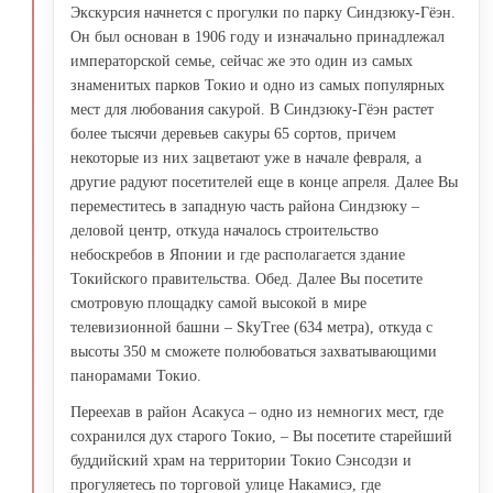
Экскурсия начнется с прогулки по парку Синдзюку-Гёэн.
Он был основан в 1906 году и изначально принадлежал
императорской семье, сейчас же это один из самых
знаменитых парков Токио и одно из самых популярных
мест для любования сакурой. В Синдзюку-Гёэн растет
более тысячи деревьев сакуры 65 сортов, причем
некоторые из них зацветают уже в начале февраля, а
другие радуют посетителей еще в конце апреля. Далее Вы
переместитесь в западную часть района Синдзюку –
деловой центр, откуда началось строительство
небоскребов в Японии и где располагается здание
Токийского правительства. Обед. Далее Вы посетите
смотровую площадку самой высокой в мире
телевизионной башни – SkyTree (634 метра), откуда с
высоты 350 м сможете полюбоваться захватывающими
панорамами Токио.
Переехав в район Асакуса – одно из немногих мест, где
сохранился дух старого Токио, – Вы посетите старейший
буддийский храм на территории Токио Сэнсодзи и
прогуляетесь по торговой улице Накамисэ, где