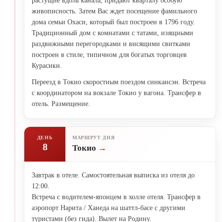
растущие вдоль канала, придают кварталу особую
живописность. Затем Вас ждет посещение фамильного
дома семьи Охаси, который был построен в 1796 году.
Традиционный дом с комнатами с татами, изящными
раздвижными перегородками и висящими свитками
построен в стиле, типичном для богатых торговцев
Курасики.
Переезд в Токио скоростным поездом синкансэн. Встреча
с координатором на вокзале Токио у вагона. Трансфер в
отель. Размещение.
ДЕНЬ
МАРШРУТ ДНЯ
8
Токио
Завтрак в отеле. Самостоятельная выписка из отеля до
12:00.
Встреча с водителем-японцем в холле отеля. Трансфер в
аэропорт Нарита / Ханеда на шаттл-басе с другими
туристами (без гида). Вылет на Родину.