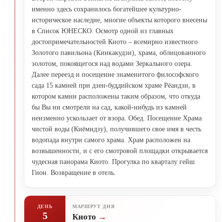
именно здесь сохранилось богатейшее культурно-
историческое наследие, многие объекты которого внесены
в Список ЮНЕСКО. Осмотр одной из главных
достопримечательностей Киото – всемирно известного
Золотого павильона (Кинкакудзи), храма, облицованного
золотом, покоящегося над водами Зеркального озера.
Далее переезд и посещение знаменитого философского
сада 15 камней при дзен-буддийском храме Рёандзи, в
котором камни расположены таким образом, что откуда
бы Вы ни смотрели на сад, какой-нибудь из камней
неизменно ускользает от взора. Обед. Посещение Храма
чистой воды (Киёмидзу), получившего свое имя в честь
водопада внутри самого храма. Храм расположен на
возвышенности, и с его смотровой площадки открывается
чудесная панорама Киото. Прогулка по кварталу гейш
Гион. Возвращение в отель.
ДЕНЬ
МАРШРУТ ДНЯ
5
Киото