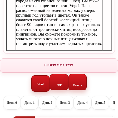
города из его главной башни. Обед. Вы также
посетите парк цветов и птиц Vogel. Парк,
расположенный на зеленых холмах у озера,
круглый год утопает в цветах. Он также
славится своей богатой коллекцией птиц:
более 90 видов птиц из самых разных уголков
планеты, от тропических птиц-носорогов до
пингвинов. Вы сможете покормить туканов,
узнать многое о ночных птицах-совах и
посмотреть шоу с участием пернатых артистов.
ПРОГРАММА ТУРА
Word
PDF
Печать
День 0
День 1
День 2
День 3
День 4
День 5
Ден