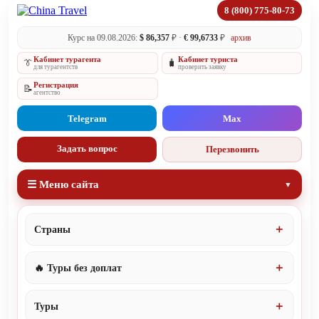
8 (800) 775-80-73
Курс на 09.08.2026:
$ 86,357
₽ ·
€ 99,6733
₽
архив
Кабинет турагента
Кабинет туриста
👔
🧳
для турагентств
проверить заявку
Регистрация
📝
агентство
Telegram
Max
Задать вопрос
Перезвонить
☰ Меню сайта
Страны
🔥 Туры без доплат
Туры