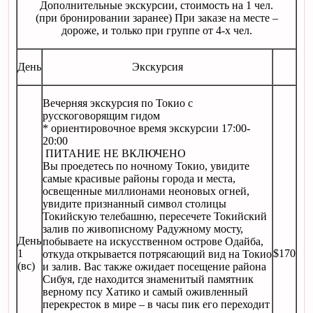
Дополнительные экскурсии, стоимость на 1 чел.
(при бронировании заранее) При заказе на месте –
дороже, и только при группе от 4-х чел.
День
Экскурсия
Вечерняя экскурсия по Токио с
русскоговорящим гидом
* ориентировочное время экскурсии 17:00-
20:00
ПИТАНИЕ НЕ ВКЛЮЧЕНО
Вы проедетесь по ночному Токио, увидите
самые красивые районы города и места,
освещенные миллионами неоновых огней,
увидите признанный символ столицы
Токийскую телебашню, пересечете Токийский
залив по живописному Радужному мосту,
День
побываете на искусственном острове Одайба,
1
$170
откуда открывается потрясающий вид на Токио
(вс)
и залив. Вас также ожидает посещение района
Сибуя, где находится знаменитый памятник
верному псу Хатико и самый оживленный
перекресток в мире – в часы пик его переходит