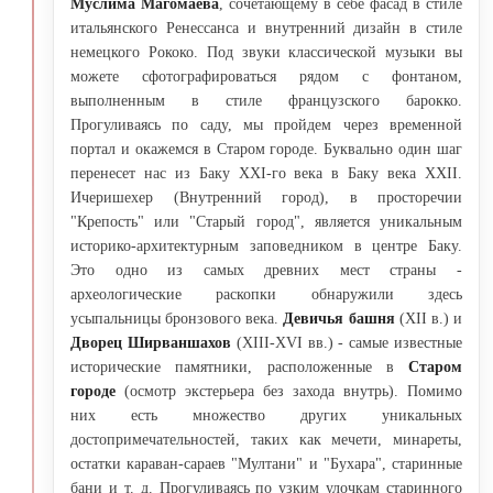
Муслима Магомаева
, сочетающему в себе фасад в стиле
итальянского Ренессанса и внутренний дизайн в стиле
немецкого Рококо. Под звуки классической музыки вы
можете сфотографироваться рядом с фонтаном,
выполненным в стиле французского барокко.
Прогуливаясь по саду, мы пройдем через временной
портал и окажемся в Старом городе. Буквально один шаг
перенесет нас из Баку XXI-го века в Баку века XXII.
Ичеришехер (Внутренний город), в просторечии
"Крепость" или "Старый город", является уникальным
историко-архитектурным заповедником в центре Баку.
Это одно из самых древних мест страны -
археологические раскопки обнаружили здесь
усыпальницы бронзового века.
Девичья башня
(XII в.) и
Дворец Ширваншахов
(XIII-XVI вв.) - самые известные
исторические памятники, расположенные в
Старом
городе
(осмотр экстерьера без захода внутрь). Помимо
них есть множество других уникальных
достопримечательностей, таких как мечети, минареты,
остатки караван-сараев "Мултани" и "Бухара", старинные
бани и т. д. Прогуливаясь по узким улочкам старинного