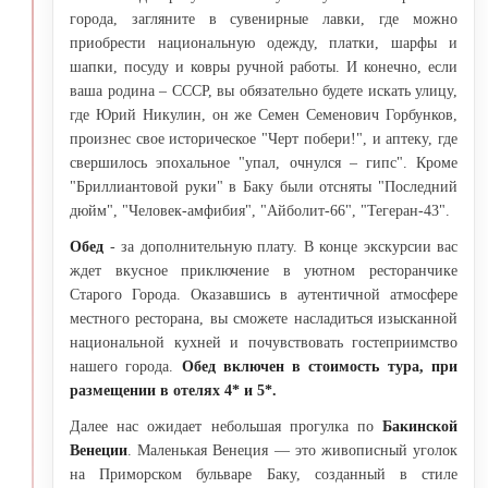
города, загляните в сувенирные лавки, где можно
приобрести национальную одежду, платки, шарфы и
шапки, посуду и ковры ручной работы. И конечно, если
ваша родина – СССР, вы обязательно будете искать улицу,
где Юрий Никулин, он же Семен Семенович Горбунков,
произнес свое историческое "Черт побери!", и аптеку, где
свершилось эпохальное "упал, очнулся – гипс". Кроме
"Бриллиантовой руки" в Баку были отсняты "Последний
дюйм", "Человек-амфибия", "Айболит-66", "Тегеран-43".
Обед
- за дополнительную плату. В конце экскурсии вас
ждет вкусное приключение в уютном ресторанчике
Старого Города. Оказавшись в аутентичной атмосфере
местного ресторана, вы сможете насладиться изысканной
национальной кухней и почувствовать гостеприимство
нашего города.
Обед включен в стоимость тура, при
размещении в отелях 4* и 5*.
Далее нас ожидает небольшая прогулка по
Бакинской
Венеции
. Маленькая Венеция — это живописный уголок
на Приморском бульваре Баку, созданный в стиле