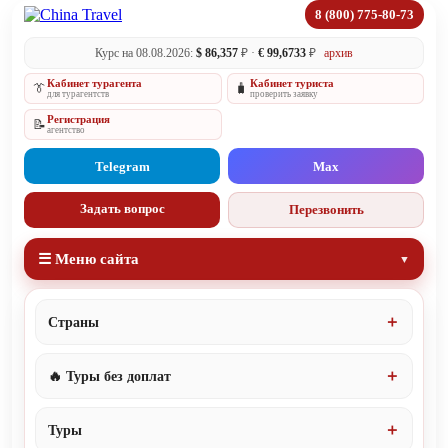
8 (800) 775-80-73
Курс на 08.08.2026:
$ 86,357
₽ ·
€ 99,6733
₽
архив
Кабинет турагента
Кабинет туриста
👔
🧳
для турагентств
проверить заявку
Регистрация
📝
агентство
Telegram
Max
Задать вопрос
Перезвонить
☰ Меню сайта
Страны
🔥 Туры без доплат
Туры