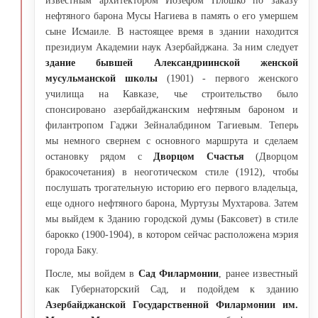
известным архитектором Йозефом Плошко по заказу
нефтяного барона Мусы Нагиева в память о его умершем
сыне Исмаиле. В настоящее время в здании находится
президиум Академии наук Азербайджана. За ним следует
здание бывшей Александриинской женской
мусульманской школы
(1901) - первого женского
училища на Кавказе, чье строительство было
спонсировано азербайджанским нефтяным бароном и
филантропом Гаджи Зейналабдином Тагиевым. Теперь
мы немного свернем с основного маршрута и сделаем
остановку рядом с
Дворцом Счастья
(Дворцом
бракосочетания) в неоготическом стиле (1912), чтобы
послушать трогательную историю его первого владельца,
еще одного нефтяного барона, Муртузы Мухтарова. Затем
мы выйдем к Зданию городской думы (Баксовет) в стиле
барокко (1900-1904), в котором сейчас расположена мэрия
города Баку.
После, мы войдем в
Сад Филармонии
, ранее известный
как Губернаторский Сад, и подойдем к зданию
Азербайджанской Государственной Филармонии им.