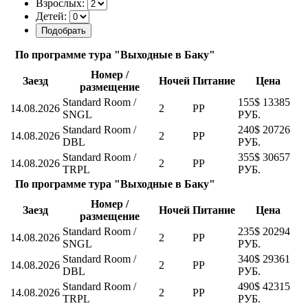
Взрослых:
Детей:
По программе тура "Выходные в Баку"
Номер /
Заезд
Ночей
Питание
Цена
размещение
Standard Room /
155$
13385
14.08.2026
2
PP
SNGL
РУБ.
Standard Room /
240$
20726
14.08.2026
2
PP
DBL
РУБ.
Standard Room /
355$
30657
14.08.2026
2
PP
TRPL
РУБ.
По программе тура "Выходные в Баку"
Номер /
Заезд
Ночей
Питание
Цена
размещение
Standard Room /
235$
20294
14.08.2026
2
PP
SNGL
РУБ.
Standard Room /
340$
29361
14.08.2026
2
PP
DBL
РУБ.
Standard Room /
490$
42315
14.08.2026
2
PP
TRPL
РУБ.