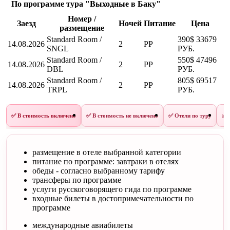
По программе тура "Выходные в Баку"
Номер /
Заезд
Ночей
Питание
Цена
размещение
Standard Room /
390$
33679
14.08.2026
2
PP
SNGL
РУБ.
Standard Room /
550$
47496
14.08.2026
2
PP
DBL
РУБ.
Standard Room /
805$
69517
14.08.2026
2
PP
TRPL
РУБ.
✅ В стоимость включено
✅ В стоимость не включено
✅ Отели по туру
✅ 
размещение в отеле выбранной категории
питание по программе: завтраки в отелях
обеды - согласно выбранному тарифу
трансферы по программе
услуги русскоговорящего гида по программе
входные билеты в достопримечательности по
программе
международные авиабилеты