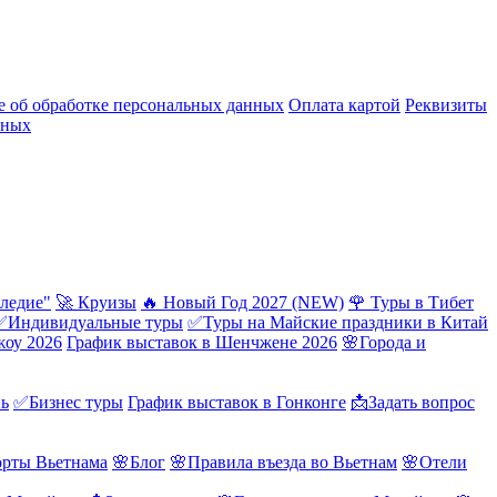
 об обработке персональных данных
Оплата картой
Реквизиты
нных
ледие"
🚀 Круизы
🔥 Новый Год 2027 (NEW)
🌹 Туры в Тибет
✅Индивидуальные туры
✅Туры на Майские праздники в Китай
жоу 2026
График выставок в Шенчжене 2026
🌸Города и
нь
✅Бизнес туры
График выставок в Гонконге
📩Задать вопрос
орты Вьетнама
🌸Блог
🌸Правила въезда во Вьетнам
🌸Отели