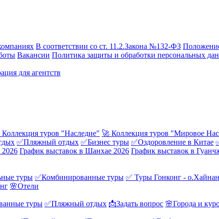
компаниях
В соответствии со ст. 11.2.Закона №132-ФЗ
Положение
боты
Вакансии
Политика защиты и обработки персональных да
ация для агентств
 Коллекция туров "Наследие"
🚀 Коллекция туров "Мировое Нас
тдых
✅Пляжный отдых
✅Бизнес туры
✅Оздоровление в Китае
 2026
График выставок в Шанхае 2026
График выставок в Гуанч
ные туры
✅Комбинированные туры
✅ Туры Гонконг - о.Хайна
онг
🌸Отели
ванные туры
✅Пляжный отдых
📩Задать вопрос
🌸Города и кур