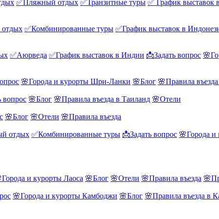
тдых
✅Пляжный отдых
✅Транзитные туры
✅ График выставок 
 отдых
✅Комбинированные туры
✅График выставок в Индонез
ых
✅Аюрведа
✅График выставок в Индии
📩Задать вопрос
🌸Го
вопрос
🌸Города и курорты Шри-Ланки
🌸Блог
🌸Правила въезд
ь вопрос
🌸Блог
🌸Правила въезда в Таиланд
🌸Отели
с
🌸Блог
🌸Отели
🌸Правила въезда
й отдых
✅Комбинированные туры
📩Задать вопрос
🌸Города и
Города и курорты Лаоса
🌸Блог
🌸Отели
🌸Правила въезда
🌸Пр
рос
🌸Города и курорты Камбоджи
🌸Блог
🌸Правила въезда в 