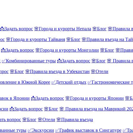
📩Задать вопрос
🌸Города и курорты Непала
🌸Блог
🌸Правила в
рос
🌸Города и курорты Тайваня
🌸Блог
🌸Правила въезда на Та
📩Задать вопрос
🌸Города и курорты Монголии
🌸Блог
🌸Прави
х
✅Комбинированные туры
📩Задать вопрос
🌸Блог
🌸 Правила 
прос
🌸Блог
🌸Правила въезда в Узбекистан
🌸Отели
овление в Южной Корее
✅Детский отдых
✅Гастрономические 
авок в Японии
📩Задать вопрос
🌸Города и курорты Японии
🌸Б
рсии
📩Задать вопрос
🌸Блог
🌸 Правила въезда на Маврикий 20
ать вопрос
🌸Блог
🌸Отели
🌸Правила въезда
ванные туры
✅Экскурсии
✅График выставок в Сингапуре
✅Тра