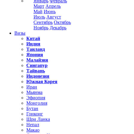
Январь
Февраль
Март
Апрель
Май
Июнь
Июль
Август
Сентябрь
Октябрь
Ноябрь
Декабрь
Визы
Китай
Индия
Таиланд
Япония
Малайзия
Сингапур
Тайвань
Индонезия
Южная Корея
Иран
Мьянма
Эфиопия
Монголия
Бутан
Гонконг
Шри Ланка
Непал
Макао