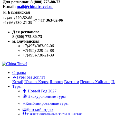
Для регионов:
8 (800) 775-80-73
E-mail:
mail@chinatravel.ru
м. Бауманская
229-52-88
+7 (495)
363-02-06
+7 (495)
730-21-39
+7 (495)
Для регионов:
8 (800) 775-80-73
м. Бауманская
+7(495)-363-02-06
+7(495)-229-52-88
+7(495)-730-21-39
Страны
🔥Туры без доплат
Китай
Южная Корея
Япония
Вьетнам
Пекин - Хайнань
Н
Туры
🎄 Новый Год 2027
🌍 Экскурсионные туры
⭐Комбинированные туры
🦁Детский отдых
👫Индивидуальные туры в Китай