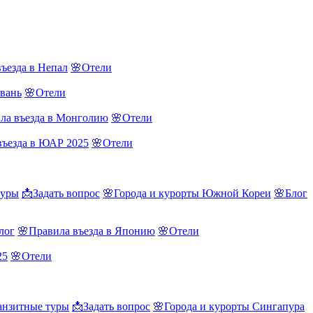
ъезда в Непал
🌸Отели
йвань
🌸Отели
ла въезда в Монголию
🌸Отели
въезда в ЮАР 2025
🌸Отели
туры
📩Задать вопрос
🌸Города и курорты Южной Кореи
🌸Блог
лог
🌸Правила въезда в Японию
🌸Отели
25
🌸Отели
нзитные туры
📩Задать вопрос
🌸Города и курорты Сингапура