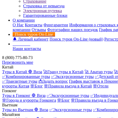
Страхование
Страховка от невыезда
Электронная путевка
Гарантированные блоки
О компании
О Нас
Контакты
Фингарантии
Информация о страховых 
компании
Отзывы
Фотографии наших поездок
График ра
Поиск туров On-Line
🔔 Личный кабинет
Поиск туров On-Line (новый)
Регистр
Контакты
Наши контакты
8 (800) 775-80-73
Перезвонить мне
Китай
Туры в Китай
🛑 Виза
🚀Гранд туры в Китай
🚀 Аватар туры
🚀
✅Комбинированные туры
✅Экскурсионные туры
✅Детский о
✅Транзитные туры
📩Задать вопрос
График выставок в Пекине
курорты Китая
🌸Блог
🌸Правила въезда в Китай
🌸Отели
Гонконг
Туры в Гонконг
🛑 Виза
✅Экскурсионные туры
✅Индивидуаль
🌸Города и курорты Гонконга
🌸Блог
🌸Правила въезда в Гонк
Вьетнам
Туры во Вьетнам
🛑 Виза
✅Экскурсионные туры
✅Комбиниро
Малайзия