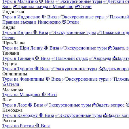
Туры в Малайзию
🛑 Виза
✅Экскурсионные туры
✅Детский о
Блог
🌸Правила въезда в Малайзию
🌸Отели
Индонезия
Туры в Индонезию
🛑 Виза
✅Экскурсионные туры
✅Пляжный
Правила въезда в Индонезию
🌸Отели
Индия
Туры в Индию
🛑 Виза
✅Экскурсионные туры
✅Пляжный отд
Отели
Шри-Ланка
Туры на Шри Ланку
🛑 Виза
✅Экскурсионные туры
📩Задать 
Таиланд
Туры в Таиланд
🛑 Виза
✅Пляжный отдых
✅Аюрведа
📩Задат
Турция
Туры в Турцию
🛑 Виза
✅Экскурсионные туры
📩Задать вопро
Филиппины
Туры на Филиппины
🛑 Виза
✅Экскурсионные туры
✅Пляжны
🌸Отели
Мальдивы
Туры на Мальдивы
🛑 Виза
Лаос
Туры в Лаос
🛑 Виза
✅Экскурсионные туры
📩Задать вопрос

Камбоджа
Туры в Камбоджу
🛑 Виза
✅Экскурсионные туры
📩Задать воп
Россия
Туры по России
🛑 Виза