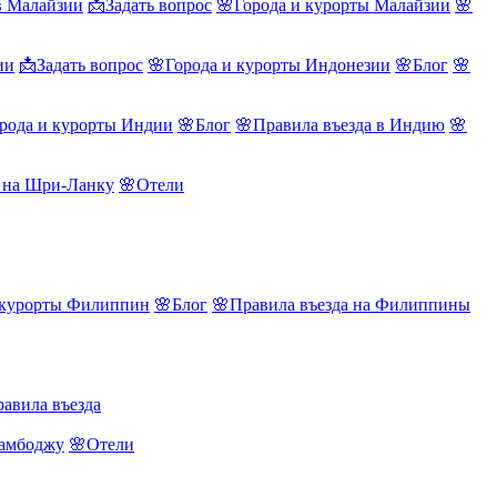
в Малайзии
📩Задать вопрос
🌸Города и курорты Малайзии
🌸
ии
📩Задать вопрос
🌸Города и курорты Индонезии
🌸Блог
🌸
рода и курорты Индии
🌸Блог
🌸Правила въезда в Индию
🌸
а на Шри-Ланку
🌸Отели
 курорты Филиппин
🌸Блог
🌸Правила въезда на Филиппины
авила въезда
Камбоджу
🌸Отели