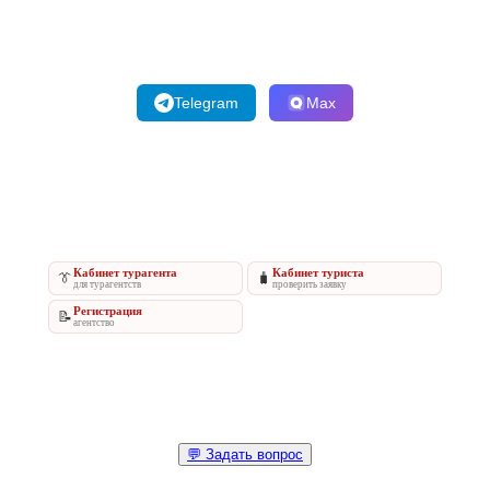
Telegram
Max
Кабинет турагента
Кабинет туриста
👔
🧳
для турагентств
проверить заявку
Регистрация
📝
агентство
💬 Задать вопрос