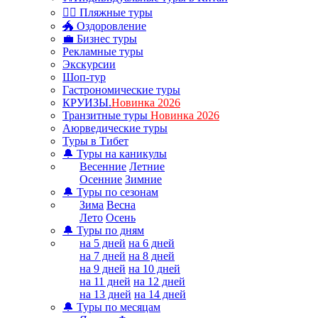
🏊‍♂ Пляжные туры
🐲 Оздоровление
💼 Бизнес туры
Рекламные туры
Экскурсии
Шоп-тур
Гастрономические туры
КРУИЗЫ.
Новинка 2026
Транзитные туры
Новинка 2026
Аюрведические туры
Туры в Тибет
🔔 Туры на каникулы
Весенние
Летние
Осенние
Зимние
🔔 Туры по сезонам
Зима
Весна
Лето
Осень
🔔 Туры по дням
на 5 дней
на 6 дней
на 7 дней
на 8 дней
на 9 дней
на 10 дней
на 11 дней
на 12 дней
на 13 дней
на 14 дней
🔔 Туры по месяцам