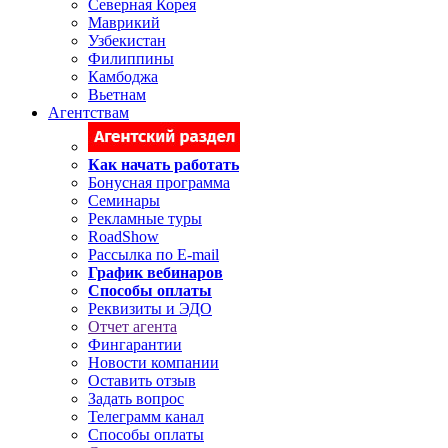
Северная Корея
Маврикий
Узбекистан
Филиппины
Камбоджа
Вьетнам
Агентствам
Как начать работать
Бонусная программа
Семинары
Рекламные туры
RoadShow
Рассылка по E-mail
График вебинаров
Способы оплаты
Реквизиты и ЭДО
Отчет агента
Фингарантии
Новости компании
Оставить отзыв
Задать вопрос
Телеграмм канал
Способы оплаты