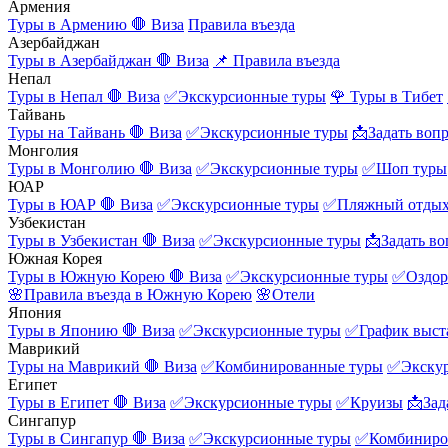
Армения
Туры в Армению
🛑 Виза
Правила въезда
Азербайджан
Туры в Азербайджан
🛑 Виза
📌 Правила въезда
Непал
Туры в Непал
🛑 Виза
✅Экскурсионные туры
🌹 Туры в Тибет
Тайвань
Туры на Тайвань
🛑 Виза
✅Экскурсионные туры
📩Задать воп
Монголия
Туры в Монголию
🛑 Виза
✅Экскурсионные туры
✅Шоп туры
ЮАР
Туры в ЮАР
🛑 Виза
✅Экскурсионные туры
✅Пляжный отды
Узбекистан
Туры в Узбекистан
🛑 Виза
✅Экскурсионные туры
📩Задать во
Южная Корея
Туры в Южную Корею
🛑 Виза
✅Экскурсионные туры
✅Оздор
🌸Правила въезда в Южную Корею
🌸Отели
Япония
Туры в Японию
🛑 Виза
✅Экскурсионные туры
✅График выст
Маврикий
Туры на Маврикий
🛑 Виза
✅Комбинированные туры
✅Экску
Египет
Туры в Египет
🛑 Виза
✅Экскурсионные туры
✅Круизы
📩Зад
Сингапур
Туры в Сингапур
🛑 Виза
✅Экскурсионные туры
✅Комбиниро