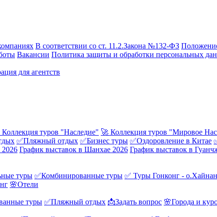
компаниях
В соответствии со ст. 11.2.Закона №132-ФЗ
Положение
боты
Вакансии
Политика защиты и обработки персональных да
ация для агентств
 Коллекция туров "Наследие"
🚀 Коллекция туров "Мировое Нас
тдых
✅Пляжный отдых
✅Бизнес туры
✅Оздоровление в Китае
 2026
График выставок в Шанхае 2026
График выставок в Гуанч
ные туры
✅Комбинированные туры
✅ Туры Гонконг - о.Хайна
онг
🌸Отели
ванные туры
✅Пляжный отдых
📩Задать вопрос
🌸Города и кур