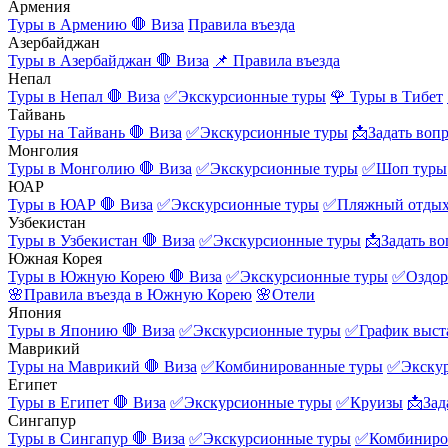
Армения
Туры в Армению
🛑 Виза
Правила въезда
Азербайджан
Туры в Азербайджан
🛑 Виза
📌 Правила въезда
Непал
Туры в Непал
🛑 Виза
✅Экскурсионные туры
🌹 Туры в Тибет
Тайвань
Туры на Тайвань
🛑 Виза
✅Экскурсионные туры
📩Задать воп
Монголия
Туры в Монголию
🛑 Виза
✅Экскурсионные туры
✅Шоп туры
ЮАР
Туры в ЮАР
🛑 Виза
✅Экскурсионные туры
✅Пляжный отды
Узбекистан
Туры в Узбекистан
🛑 Виза
✅Экскурсионные туры
📩Задать во
Южная Корея
Туры в Южную Корею
🛑 Виза
✅Экскурсионные туры
✅Оздор
🌸Правила въезда в Южную Корею
🌸Отели
Япония
Туры в Японию
🛑 Виза
✅Экскурсионные туры
✅График выст
Маврикий
Туры на Маврикий
🛑 Виза
✅Комбинированные туры
✅Экску
Египет
Туры в Египет
🛑 Виза
✅Экскурсионные туры
✅Круизы
📩Зад
Сингапур
Туры в Сингапур
🛑 Виза
✅Экскурсионные туры
✅Комбиниро