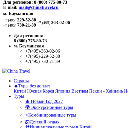
Для регионов:
8 (800) 775-80-73
E-mail:
mail@chinatravel.ru
м. Бауманская
229-52-88
+7 (495)
363-02-06
+7 (495)
730-21-39
+7 (495)
Для регионов:
8 (800) 775-80-73
м. Бауманская
+7(495)-363-02-06
+7(495)-229-52-88
+7(495)-730-21-39
Страны
🔥Туры без доплат
Китай
Южная Корея
Япония
Вьетнам
Пекин - Хайнань
Н
Туры
🎄 Новый Год 2027
🌍 Экскурсионные туры
⭐Комбинированные туры
🦁Детский отдых
👫Индивидуальные туры в Китай