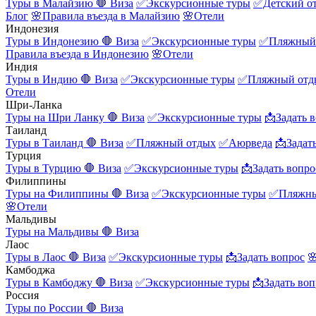
Туры в Малайзию
🛑 Виза
✅Экскурсионные туры
✅Детский о
Блог
🌸Правила въезда в Малайзию
🌸Отели
Индонезия
Туры в Индонезию
🛑 Виза
✅Экскурсионные туры
✅Пляжный
Правила въезда в Индонезию
🌸Отели
Индия
Туры в Индию
🛑 Виза
✅Экскурсионные туры
✅Пляжный отд
Отели
Шри-Ланка
Туры на Шри Ланку
🛑 Виза
✅Экскурсионные туры
📩Задать 
Таиланд
Туры в Таиланд
🛑 Виза
✅Пляжный отдых
✅Аюрведа
📩Задат
Турция
Туры в Турцию
🛑 Виза
✅Экскурсионные туры
📩Задать вопро
Филиппины
Туры на Филиппины
🛑 Виза
✅Экскурсионные туры
✅Пляжны
🌸Отели
Мальдивы
Туры на Мальдивы
🛑 Виза
Лаос
Туры в Лаос
🛑 Виза
✅Экскурсионные туры
📩Задать вопрос

Камбоджа
Туры в Камбоджу
🛑 Виза
✅Экскурсионные туры
📩Задать воп
Россия
Туры по России
🛑 Виза