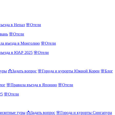
ъезда в Непал
🌸Отели
йвань
🌸Отели
ла въезда в Монголию
🌸Отели
въезда в ЮАР 2025
🌸Отели
туры
📩Задать вопрос
🌸Города и курорты Южной Кореи
🌸Блог
лог
🌸Правила въезда в Японию
🌸Отели
25
🌸Отели
нзитные туры
📩Задать вопрос
🌸Города и курорты Сингапура