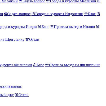
в Малайзии
📩Задать вопрос
🌸Города и курорты Малайзии
🌸
ии
📩Задать вопрос
🌸Города и курорты Индонезии
🌸Блог
🌸
рода и курорты Индии
🌸Блог
🌸Правила въезда в Индию
🌸
а на Шри-Ланку
🌸Отели
 курорты Филиппин
🌸Блог
🌸Правила въезда на Филиппины
авила въезда
Камбоджу
🌸Отели