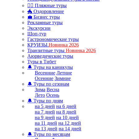
🏊‍♂ Пляжные туры
🐲 Оздоровление
💼 Бизнес туры
Рекламные туры
Экскурсии
Шоп-тур
Гастрономические туры
КРУИЗЫ.
Новинка 2026
Транзитные туры
Новинка 2026
Аюрведические туры
Туры в Тибет
🔔 Туры на каникулы
Весенние
Летние
Осенние
Зимние
🔔 Туры по сезонам
Зима
Весна
Лето
Осень
🔔 Туры по дням
на 5 дней
на 6 дней
на 7 дней
на 8 дней
на 9 дней
на 10 дней
на 11 дней
на 12 дней
на 13 дней
на 14 дней
🔔 Туры по месяцам