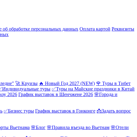
 об обработке персональных данных
Оплата картой
Реквизиты
нных
ледие"
🚀 Круизы
🔥 Новый Год 2027 (NEW)
🌹 Туры в Тибет
✅Индивидуальные туры
✅Туры на Майские праздники в Китай
жоу 2026
График выставок в Шенчжене 2026
🌸Города и
нь
✅Бизнес туры
График выставок в Гонконге
📩Задать вопрос
орты Вьетнама
🌸Блог
🌸Правила въезда во Вьетнам
🌸Отели