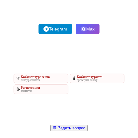
Telegram
Max
Кабинет турагента
Кабинет туриста
👔
🧳
для турагентств
проверить заявку
Регистрация
📝
агентство
💬 Задать вопрос