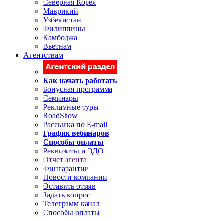
Северная Корея
Маврикий
Узбекистан
Филиппины
Камбоджа
Вьетнам
Агентствам
Как начать работать
Бонусная программа
Семинары
Рекламные туры
RoadShow
Рассылка по E-mail
График вебинаров
Способы оплаты
Реквизиты и ЭДО
Отчет агента
Фингарантии
Новости компании
Оставить отзыв
Задать вопрос
Телеграмм канал
Способы оплаты