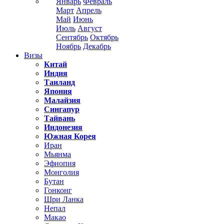
Январь
Февраль
Март
Апрель
Май
Июнь
Июль
Август
Сентябрь
Октябрь
Ноябрь
Декабрь
Визы
Китай
Индия
Таиланд
Япония
Малайзия
Сингапур
Тайвань
Индонезия
Южная Корея
Иран
Мьянма
Эфиопия
Монголия
Бутан
Гонконг
Шри Ланка
Непал
Макао