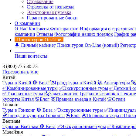
Страхование
Страховка от невыезда
Электронная путевка
Гарантированные блоки
О компании
О Нас
Контакты
Фингарантии
Информация о страховых 
компании
Отзывы
Фотографии наших поездок
График ра
Поиск туров On-Line
🔔 Личный кабинет
Поиск туров On-Line (новый)
Регистр
Контакты
Наши контакты
8 (800) 775-80-73
Перезвонить мне
Китай
Туры в Китай
🛑 Виза
🚀Гранд туры в Китай
🚀 Аватар туры
🚀
✅Комбинированные туры
✅Экскурсионные туры
✅Детский о
✅Транзитные туры
📩Задать вопрос
График выставок в Пекине
курорты Китая
🌸Блог
🌸Правила въезда в Китай
🌸Отели
Гонконг
Туры в Гонконг
🛑 Виза
✅Экскурсионные туры
✅Индивидуаль
🌸Города и курорты Гонконга
🌸Блог
🌸Правила въезда в Гонк
Вьетнам
Туры во Вьетнам
🛑 Виза
✅Экскурсионные туры
✅Комбиниро
Малайзия