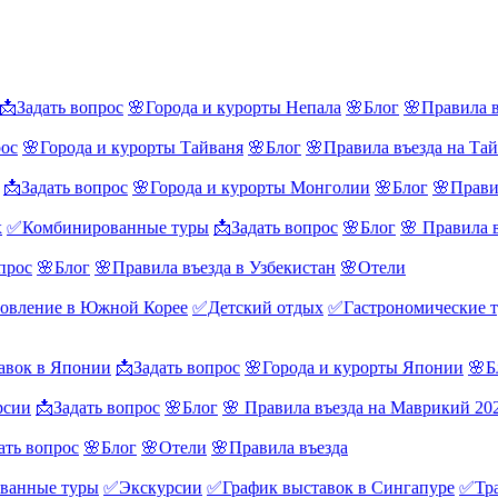
📩Задать вопрос
🌸Города и курорты Непала
🌸Блог
🌸Правила в
рос
🌸Города и курорты Тайваня
🌸Блог
🌸Правила въезда на Та
📩Задать вопрос
🌸Города и курорты Монголии
🌸Блог
🌸Прави
х
✅Комбинированные туры
📩Задать вопрос
🌸Блог
🌸 Правила 
прос
🌸Блог
🌸Правила въезда в Узбекистан
🌸Отели
овление в Южной Корее
✅Детский отдых
✅Гастрономические 
авок в Японии
📩Задать вопрос
🌸Города и курорты Японии
🌸Б
рсии
📩Задать вопрос
🌸Блог
🌸 Правила въезда на Маврикий 20
ать вопрос
🌸Блог
🌸Отели
🌸Правила въезда
ванные туры
✅Экскурсии
✅График выставок в Сингапуре
✅Тра