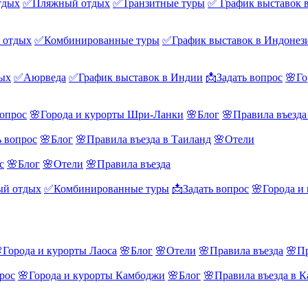
тдых
✅Пляжный отдых
✅Транзитные туры
✅ График выставок 
 отдых
✅Комбинированные туры
✅График выставок в Индонез
ых
✅Аюрведа
✅График выставок в Индии
📩Задать вопрос
🌸Го
вопрос
🌸Города и курорты Шри-Ланки
🌸Блог
🌸Правила въезд
ь вопрос
🌸Блог
🌸Правила въезда в Таиланд
🌸Отели
с
🌸Блог
🌸Отели
🌸Правила въезда
й отдых
✅Комбинированные туры
📩Задать вопрос
🌸Города и
Города и курорты Лаоса
🌸Блог
🌸Отели
🌸Правила въезда
🌸Пр
рос
🌸Города и курорты Камбоджи
🌸Блог
🌸Правила въезда в 