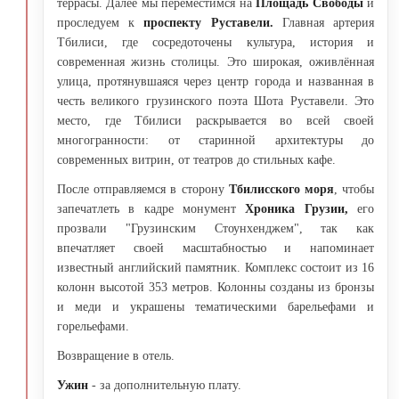
террасы. Далее мы переместимся на
Площадь Свободы
и
проследуем к
проспекту Руставели.
Главная
артерия
Тбилиси, где сосредоточены культура, история и
современная жизнь столицы. Это широкая, оживлённая
улица, протянувшаяся через центр города и названная в
честь великого грузинского поэта Шота Руставели. Это
место, где Тбилиси раскрывается во всей своей
многогранности: от старинной архитектуры до
современных витрин, от театров до стильных кафе.
После отправляемся в сторону
Тбилисского моря
, чтобы
запечатлеть в кадре монумент
Хроника Грузии,
его
прозвали "Грузинским Стоунхенджем", так как
впечатляет своей масштабностью и напоминает
известный английский памятник. Комплекс состоит из 16
колонн высотой 353 метров. Колонны созданы из бронзы
и меди и украшены тематическими барельефами и
горельефами.
Возвращение в отель.
Ужин
- за дополнительную плату.