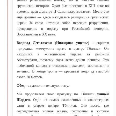
только религиозный объект, но и важный символ
грузинской истории. Храм был построен в XIII веке во
времена царя Деметре II Самопожертвователя. Место это
ещё древнее — здесь находилась резиденция грузинских
царей. За свою историю собор пережил разрушения,
превращение в тюрьму при Российской империи.
Восстановлен в XX веке.
Водопад
Легвтахеви (Инжирное ущелье) -
скрытая
природная жемчужина прямо в центре Тбилиси. Он
находится в живописном ущелье за районом
Абанотубани, поэтому сюда легко дойти пешком. Это
небольшой каньон с отвесными скалами, мостиками и
зеленью. В конце тропы — красивый водопад высотой
около 20 метров.
Обед
- за дополнительную плату.
Мы продолжаем свою прогулку по Тбилиси
улицей
Шарден.
Одна из самых оживлённых и атмосферных
улиц в старом центре Тбилиси. Это место, где
сосредоточена ночная жизнь, рестораны и уютные