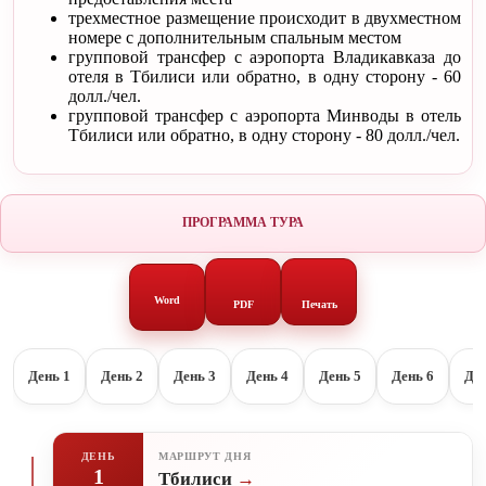
трехместное размещение происходит в двухместном
номере с дополнительным спальным местом
групповой трансфер с аэропорта Владикавказа до
отеля в Тбилиси или обратно, в одну сторону - 60
долл./чел.
групповой трансфер с аэропорта Минводы в отель
Тбилиси или обратно, в одну сторону - 80 долл./чел.
ПРОГРАММА ТУРА
Word
PDF
Печать
День 1
День 2
День 3
День 4
День 5
День 6
Ден
ДЕНЬ
МАРШРУТ ДНЯ
1
Тбилиси