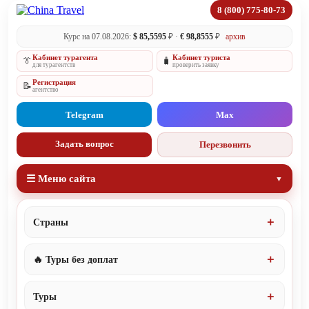
8 (800) 775-80-73
Курс на 07.08.2026:
$ 85,5595
₽ ·
€ 98,8555
₽
архив
Кабинет турагента
Кабинет туриста
👔
🧳
для турагентств
проверить заявку
Регистрация
📝
агентство
Telegram
Max
Задать вопрос
Перезвонить
☰ Меню сайта
Страны
🔥 Туры без доплат
Туры