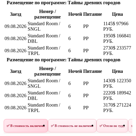
Размещение по программе: Тайны древних городов
Номер /
Заезд
Ночей
Питание
Цена
размещение
Standard Room /
1145$
97966
09.08.2026
6
PP
SNGL
РУБ.
Standard Room /
1950$
166841
09.08.2026
6
PP
DBL
РУБ.
Standard Room /
2730$
233577
09.08.2026
6
PP
TRPL
РУБ.
Размещение по программе: Тайны древних городов
Номер /
Заезд
Ночей
Питание
Цена
размещение
Standard Room /
1430$
122350
09.08.2026
6
PP
SNGL
РУБ.
Standard Room /
2220$
189942
09.08.2026
6
PP
DBL
РУБ.
Standard Room /
3170$
271224
09.08.2026
6
PP
TRPL
РУБ.
✅ В стоимость включено
✅ В стоимость не включено
✅ Отели по туру
✅ 