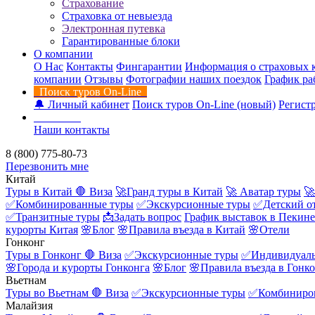
Страхование
Страховка от невыезда
Электронная путевка
Гарантированные блоки
О компании
О Нас
Контакты
Фингарантии
Информация о страховых 
компании
Отзывы
Фотографии наших поездок
График ра
Поиск туров On-Line
🔔 Личный кабинет
Поиск туров On-Line (новый)
Регистр
Контакты
Наши контакты
8 (800) 775-80-73
Перезвонить мне
Китай
Туры в Китай
🛑 Виза
🚀Гранд туры в Китай
🚀 Аватар туры
🚀
✅Комбинированные туры
✅Экскурсионные туры
✅Детский о
✅Транзитные туры
📩Задать вопрос
График выставок в Пекине
курорты Китая
🌸Блог
🌸Правила въезда в Китай
🌸Отели
Гонконг
Туры в Гонконг
🛑 Виза
✅Экскурсионные туры
✅Индивидуаль
🌸Города и курорты Гонконга
🌸Блог
🌸Правила въезда в Гонк
Вьетнам
Туры во Вьетнам
🛑 Виза
✅Экскурсионные туры
✅Комбиниро
Малайзия