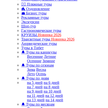
🏊‍♂ Пляжные туры
🐲 Оздоровление
💼 Бизнес туры
Рекламные туры
Экскурсии
Шоп-тур
Гастрономические туры
КРУИЗЫ.
Новинка 2026
Транзитные туры
Новинка 2026
Аюрведические туры
Туры в Тибет
🔔 Туры на каникулы
Весенние
Летние
Осенние
Зимние
🔔 Туры по сезонам
Зима
Весна
Лето
Осень
🔔 Туры по дням
на 5 дней
на 6 дней
на 7 дней
на 8 дней
на 9 дней
на 10 дней
на 11 дней
на 12 дней
на 13 дней
на 14 дней
🔔 Туры по месяцам