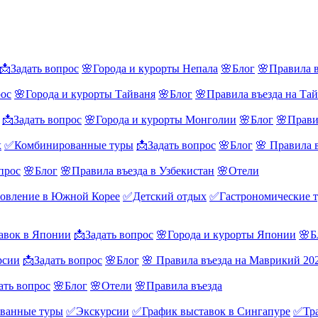
📩Задать вопрос
🌸Города и курорты Непала
🌸Блог
🌸Правила в
рос
🌸Города и курорты Тайваня
🌸Блог
🌸Правила въезда на Та
📩Задать вопрос
🌸Города и курорты Монголии
🌸Блог
🌸Прави
х
✅Комбинированные туры
📩Задать вопрос
🌸Блог
🌸 Правила 
прос
🌸Блог
🌸Правила въезда в Узбекистан
🌸Отели
овление в Южной Корее
✅Детский отдых
✅Гастрономические 
авок в Японии
📩Задать вопрос
🌸Города и курорты Японии
🌸Б
рсии
📩Задать вопрос
🌸Блог
🌸 Правила въезда на Маврикий 20
ать вопрос
🌸Блог
🌸Отели
🌸Правила въезда
ванные туры
✅Экскурсии
✅График выставок в Сингапуре
✅Тра