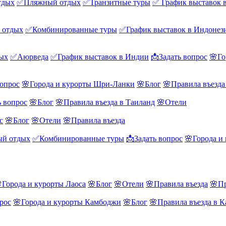
тдых
✅Пляжный отдых
✅Транзитные туры
✅ График выставок 
 отдых
✅Комбинированные туры
✅График выставок в Индонез
ых
✅Аюрведа
✅График выставок в Индии
📩Задать вопрос
🌸Го
вопрос
🌸Города и курорты Шри-Ланки
🌸Блог
🌸Правила въезд
ь вопрос
🌸Блог
🌸Правила въезда в Таиланд
🌸Отели
с
🌸Блог
🌸Отели
🌸Правила въезда
й отдых
✅Комбинированные туры
📩Задать вопрос
🌸Города и
Города и курорты Лаоса
🌸Блог
🌸Отели
🌸Правила въезда
🌸Пр
рос
🌸Города и курорты Камбоджи
🌸Блог
🌸Правила въезда в 