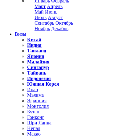
Январь
Февраль
Март
Апрель
Май
Июнь
Июль
Август
Сентябрь
Октябрь
Ноябрь
Декабрь
Визы
Китай
Индия
Таиланд
Япония
Малайзия
Сингапур
Тайвань
Индонезия
Южная Корея
Иран
Мьянма
Эфиопия
Монголия
Бутан
Гонконг
Шри Ланка
Непал
Макао