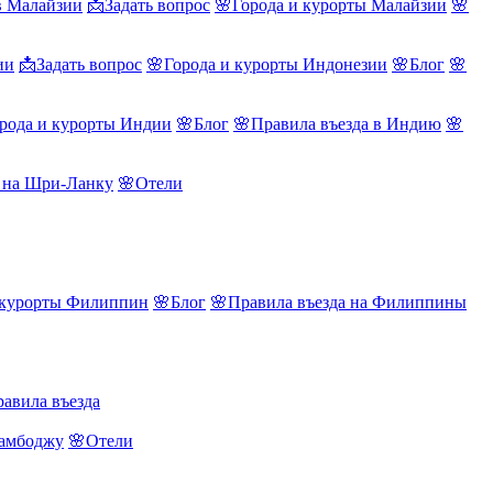
в Малайзии
📩Задать вопрос
🌸Города и курорты Малайзии
🌸
ии
📩Задать вопрос
🌸Города и курорты Индонезии
🌸Блог
🌸
рода и курорты Индии
🌸Блог
🌸Правила въезда в Индию
🌸
а на Шри-Ланку
🌸Отели
 курорты Филиппин
🌸Блог
🌸Правила въезда на Филиппины
авила въезда
Камбоджу
🌸Отели