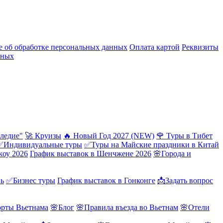
 об обработке персональных данных
Оплата картой
Реквизиты
нных
ледие"
🚀 Круизы
🔥 Новый Год 2027 (NEW)
🌹 Туры в Тибет
✅Индивидуальные туры
✅Туры на Майские праздники в Китай
жоу 2026
График выставок в Шенчжене 2026
🌸Города и
нь
✅Бизнес туры
График выставок в Гонконге
📩Задать вопрос
орты Вьетнама
🌸Блог
🌸Правила въезда во Вьетнам
🌸Отели