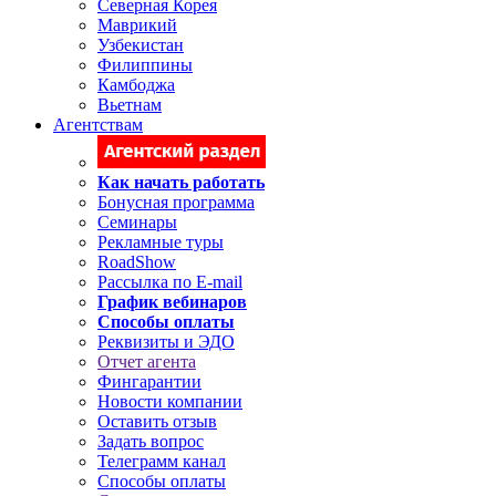
Северная Корея
Маврикий
Узбекистан
Филиппины
Камбоджа
Вьетнам
Агентствам
Как начать работать
Бонусная программа
Семинары
Рекламные туры
RoadShow
Рассылка по E-mail
График вебинаров
Способы оплаты
Реквизиты и ЭДО
Отчет агента
Фингарантии
Новости компании
Оставить отзыв
Задать вопрос
Телеграмм канал
Способы оплаты