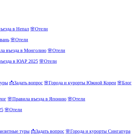
ъезда в Непал
🌸Отели
йвань
🌸Отели
ла въезда в Монголию
🌸Отели
въезда в ЮАР 2025
🌸Отели
туры
📩Задать вопрос
🌸Города и курорты Южной Кореи
🌸Блог
лог
🌸Правила въезда в Японию
🌸Отели
25
🌸Отели
нзитные туры
📩Задать вопрос
🌸Города и курорты Сингапура