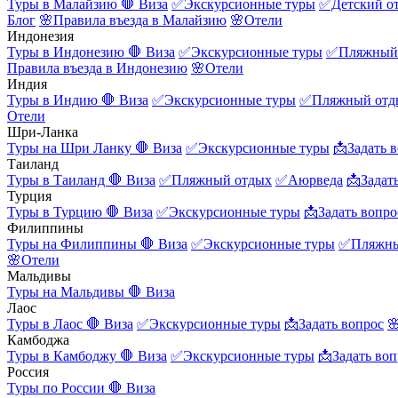
Туры в Малайзию
🛑 Виза
✅Экскурсионные туры
✅Детский о
Блог
🌸Правила въезда в Малайзию
🌸Отели
Индонезия
Туры в Индонезию
🛑 Виза
✅Экскурсионные туры
✅Пляжный
Правила въезда в Индонезию
🌸Отели
Индия
Туры в Индию
🛑 Виза
✅Экскурсионные туры
✅Пляжный отд
Отели
Шри-Ланка
Туры на Шри Ланку
🛑 Виза
✅Экскурсионные туры
📩Задать 
Таиланд
Туры в Таиланд
🛑 Виза
✅Пляжный отдых
✅Аюрведа
📩Задат
Турция
Туры в Турцию
🛑 Виза
✅Экскурсионные туры
📩Задать вопро
Филиппины
Туры на Филиппины
🛑 Виза
✅Экскурсионные туры
✅Пляжны
🌸Отели
Мальдивы
Туры на Мальдивы
🛑 Виза
Лаос
Туры в Лаос
🛑 Виза
✅Экскурсионные туры
📩Задать вопрос

Камбоджа
Туры в Камбоджу
🛑 Виза
✅Экскурсионные туры
📩Задать воп
Россия
Туры по России
🛑 Виза