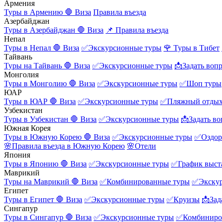
Армения
Туры в Армению
🛑 Виза
Правила въезда
Азербайджан
Туры в Азербайджан
🛑 Виза
📌 Правила въезда
Непал
Туры в Непал
🛑 Виза
✅Экскурсионные туры
🌹 Туры в Тибет
Тайвань
Туры на Тайвань
🛑 Виза
✅Экскурсионные туры
📩Задать воп
Монголия
Туры в Монголию
🛑 Виза
✅Экскурсионные туры
✅Шоп туры
ЮАР
Туры в ЮАР
🛑 Виза
✅Экскурсионные туры
✅Пляжный отды
Узбекистан
Туры в Узбекистан
🛑 Виза
✅Экскурсионные туры
📩Задать во
Южная Корея
Туры в Южную Корею
🛑 Виза
✅Экскурсионные туры
✅Оздор
🌸Правила въезда в Южную Корею
🌸Отели
Япония
Туры в Японию
🛑 Виза
✅Экскурсионные туры
✅График выст
Маврикий
Туры на Маврикий
🛑 Виза
✅Комбинированные туры
✅Экску
Египет
Туры в Египет
🛑 Виза
✅Экскурсионные туры
✅Круизы
📩Зад
Сингапур
Туры в Сингапур
🛑 Виза
✅Экскурсионные туры
✅Комбиниро