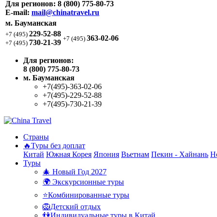
Для регионов:
8 (800) 775-80-73
E-mail:
mail@chinatravel.ru
м. Бауманская
229-52-88
+7 (495)
363-02-06
+7 (495)
730-21-39
+7 (495)
Для регионов:
8 (800) 775-80-73
м. Бауманская
+7(495)-363-02-06
+7(495)-229-52-88
+7(495)-730-21-39
Страны
🔥Туры без доплат
Китай
Южная Корея
Япония
Вьетнам
Пекин - Хайнань
Н
Туры
🎄 Новый Год 2027
🌍 Экскурсионные туры
⭐Комбинированные туры
🦁Детский отдых
👫Индивидуальные туры в Китай