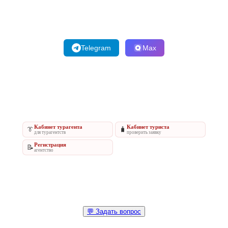
Telegram
Max
Кабинет турагента
Кабинет туриста
👔
🧳
для турагентств
проверить заявку
Регистрация
📝
агентство
💬 Задать вопрос