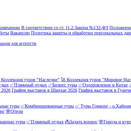
компаниях
В соответствии со ст. 11.2.Закона №132-ФЗ
Положение
боты
Вакансии
Политика защиты и обработки персональных да
ация для агентств
 Коллекция туров "Наследие"
🚀 Коллекция туров "Мировое Нас
тдых
✅Пляжный отдых
✅Бизнес туры
✅Оздоровление в Китае
 2026
График выставок в Шанхае 2026
График выставок в Гуанч
ные туры
✅Комбинированные туры
✅ Туры Гонконг - о.Хайна
онг
🌸Отели
ванные туры
✅Пляжный отдых
📩Задать вопрос
🌸Города и кур