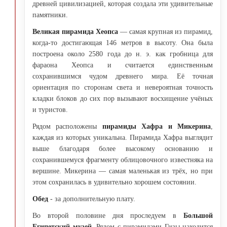
древней цивилизацией, которая создала эти удивительные
памятники.
Великая пирамида Хеопса
— самая крупная из пирамид,
когда-то достигающая 146 метров в высоту. Она была
построена около 2580 года до н. э. как гробница для
фараона Хеопса и считается единственным
сохранившимся чудом древнего мира. Её точная
ориентация по сторонам света и невероятная точность
кладки блоков до сих пор вызывают восхищение учёных
и туристов.
Рядом расположены
пирамиды Хафра и Микерина
,
каждая из которых уникальна. Пирамида Хафра выглядит
выше благодаря более высокому основанию и
сохранившемуся фрагменту облицовочного известняка на
вершине. Микерина — самая маленькая из трёх, но при
этом сохранилась в удивительно хорошем состоянии.
Обед
- за дополнительную плату.
Во второй половине дня проследуем в
Большой
Египетский музей.
Рядом с пирамидами Гизы находится