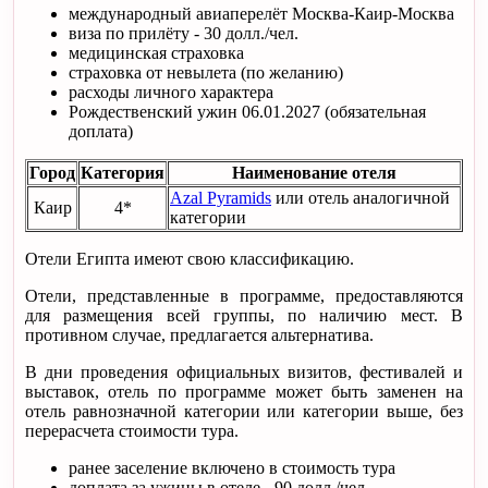
международный авиаперелёт Москва-Каир-Москва
виза по прилёту - 30 долл./чел.
медицинская страховка
страховка от невылета (по желанию)
расходы личного характера
Рождественский ужин 06.01.2027 (обязательная
доплата)
Город
Категория
Наименование отеля
Azal Pyramids
или отель аналогичной
Каир
4*
категории
Отели Египта имеют свою классификацию.
Отели, представленные в программе, предоставляются
для размещения всей группы, по наличию мест. В
противном случае, предлагается альтернатива.
В дни проведения официальных визитов, фестивалей и
выставок, отель по программе может быть заменен на
отель равнозначной категории или категории выше, без
перерасчета стоимости тура.
ранее заселение включено в стоимость тура
доплата за ужины в отеле - 90 долл./чел.