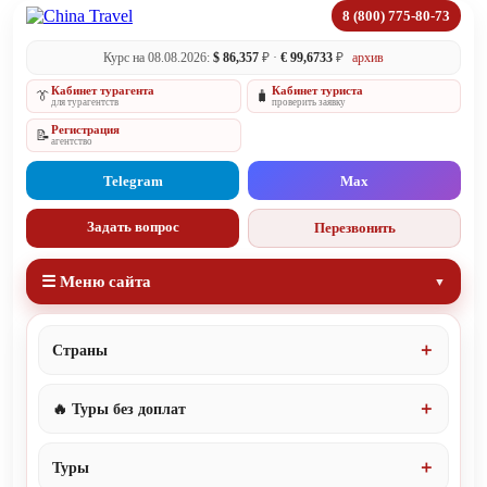
8 (800) 775-80-73
Курс на 08.08.2026:
$ 86,357
₽ ·
€ 99,6733
₽
архив
Кабинет турагента
Кабинет туриста
👔
🧳
для турагентств
проверить заявку
Регистрация
📝
агентство
Telegram
Max
Задать вопрос
Перезвонить
☰ Меню сайта
Страны
🔥 Туры без доплат
Туры