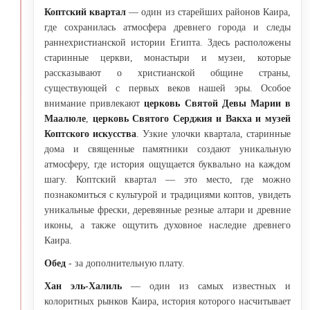
Коптский квартал
— один из старейших районов Каира,
где сохранилась атмосфера древнего города и следы
раннехристианской истории Египта. Здесь расположены
старинные церкви, монастыри и музеи, которые
рассказывают о христианской общине страны,
существующей с первых веков нашей эры. Особое
внимание привлекают
церковь Святой Девы Марии в
Маалюле
,
церковь Святого Серджия и Вакха
и музей
Коптского искусства
. Узкие улочки квартала, старинные
дома и священные памятники создают уникальную
атмосферу, где история ощущается буквально на каждом
шагу. Коптский квартал — это место, где можно
познакомиться с культурой и традициями коптов, увидеть
уникальные фрески, деревянные резные алтари и древние
иконы, а также ощутить духовное наследие древнего
Каира.
Обед
- за дополнительную плату.
Хан эль-Халиль
— один из самых известных и
колоритных рынков Каира, история которого насчитывает