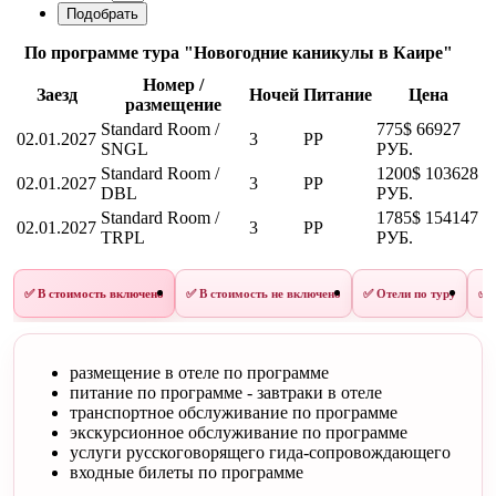
По программе тура "Новогодние каникулы в Каире"
Номер /
Заезд
Ночей
Питание
Цена
размещение
Standard Room /
775$
66927
02.01.2027
3
PP
SNGL
РУБ.
Standard Room /
1200$
103628
02.01.2027
3
PP
DBL
РУБ.
Standard Room /
1785$
154147
02.01.2027
3
PP
TRPL
РУБ.
✅ В стоимость включено
✅ В стоимость не включено
✅ Отели по туру
✅ 
размещение в отеле по программе
питание по программе - завтраки в отеле
транспортное обслуживание по программе
экскурсионное обслуживание по программе
услуги русскоговорящего гида-сопровождающего
входные билеты по программе