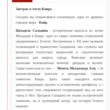
Завтрак в отеле Каира.
Сегодня мы отправляемся осматривать один из древних
городов мира -
Каир.
Цитадель Саладина -
историческая крепость на холме
Мукаддам в Каире, одно из самых значимых сооружений
средневекового Египта. Построенная в XII веке великим
полководцем и правителем Саладином, она служила как
резиденция египетских правителей и стратегическая
крепость для защиты города. Комплекс включает
несколько великолепных мечетей, дворцов и музеев.
Самая известная из них —
Мечеть Мохаммеда Али
, с её
величественным куполом и минаретами, ставшая
символом Каира. Здесь также находятся музеи,
демонстрирующие оружие и исторические артефакты, а с
крепостных стен открывается потрясающий вид на весь
город и Нил. Цитадель Саладина не только исторический
памятник, но и культурный центр, где история Египта
оживает.