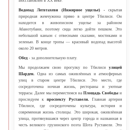
Восстановлен в XX веке.
Водопад
Легвтахеви (Инжирное ущелье) -
скрытая
природная жемчужина прямо в центре Тбилиси. Он
находится в живописном ущелье за районом
Абанотубани, поэтому сюда легко дойти пешком. Это
небольшой каньон с отвесными скалами, мостиками и
зеленью. В конце тропы — красивый водопад высотой
около 20 метров.
Обед
- за дополнительную плату.
Мы продолжаем свою прогулку по Тбилиси
улицей
Шарден.
Одна из самых оживлённых и атмосферных
улиц в старом центре Тбилиси. Это место, где
сосредоточена ночная жизнь, рестораны и уютные
террасы. Далее мы переместимся на
Площадь Свободы
и
проследуем к
проспекту Руставели.
Главная
артерия
Тбилиси, где сосредоточены культура, история и
современная жизнь столицы. Это широкая, оживлённая
улица, протянувшаяся через центр города и названная в
честь великого грузинского поэта Шота Руставели. Это