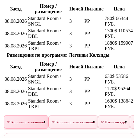
Номер /
Заезд
Ночей
Питание
Цена
размещение
Standard Room /
780$
66344
08.08.2026
3
PP
SNGL
РУБ.
Standard Room /
1300$
110574
08.08.2026
3
PP
DBL
РУБ.
Standard Room /
1880$
159907
08.08.2026
3
PP
TRPL
РУБ.
Размещение по программе: Легенды Колхиды
Номер /
Заезд
Ночей
Питание
Цена
размещение
Standard Room /
630$
53586
08.08.2026
3
PP
SNGL
РУБ.
Standard Room /
1120$
95264
08.08.2026
3
PP
DBL
РУБ.
Standard Room /
1630$
138642
08.08.2026
3
PP
TRPL
РУБ.
✅ В стоимость включено
✅ В стоимость не включено
✅ Отели по туру
✅ 