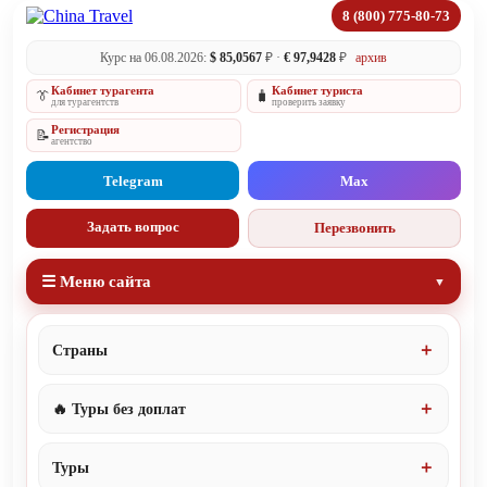
8 (800) 775-80-73
Курс на 06.08.2026:
$ 85,0567
₽ ·
€ 97,9428
₽
архив
Кабинет турагента
Кабинет туриста
👔
🧳
для турагентств
проверить заявку
Регистрация
📝
агентство
Telegram
Max
Задать вопрос
Перезвонить
☰ Меню сайта
Страны
🔥 Туры без доплат
Туры