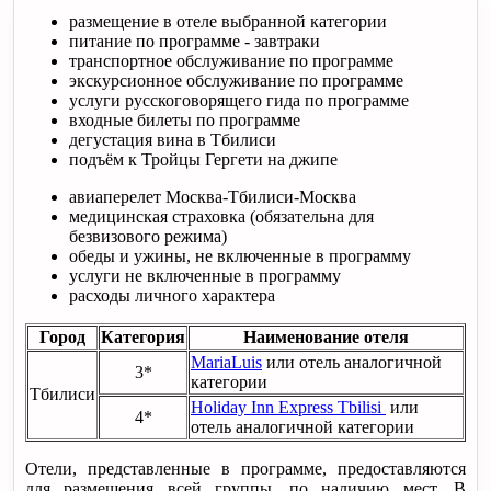
размещение в отеле выбранной категории
питание по программе - завтраки
транспортное обслуживание по программе
экскурсионное обслуживание по программе
услуги русскоговорящего гида по программе
входные билеты по программе
дегустация вина в Тбилиси
подъём к Тройцы Гергети на джипе
авиаперелет Москва-Тбилиси-Москва
медицинская страховка (обязательна для
безвизового режима)
обеды и ужины, не включенные в программу
услуги не включенные в программу
расходы личного характера
Город
Категория
Наименование отеля
MariaLuis
или отель аналогичной
3*
категории
Тбилиси
Holiday Inn Express Tbilisi
или
4*
отель аналогичной категории
Отели, представленные в программе, предоставляются
для размещения всей группы, по наличию мест. В