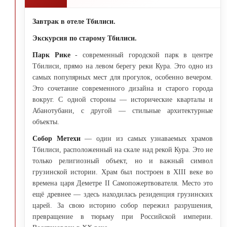
Завтрак в отеле Тбилиси.
Экскурсия по старому Тбилиси.
Парк Рике
- современный городской парк в центре
Тбилиси, прямо на левом берегу реки Кура. Это одно из
самых популярных мест для прогулок, особенно вечером.
Это сочетание современного дизайна и старого города
вокруг. С одной стороны — исторические кварталы и
Абанотубани, с другой — стильные архитектурные
объекты.
Собор Метехи
— один из самых узнаваемых храмов
Тбилиси, расположенный на скале над рекой Кура. Это не
только религиозный объект, но и важный символ
грузинской истории. Храм был построен в XIII веке во
времена царя Деметре II Самопожертвователя. Место это
ещё древнее — здесь находилась резиденция грузинских
царей. За свою историю собор пережил разрушения,
превращение в тюрьму при Российской империи.