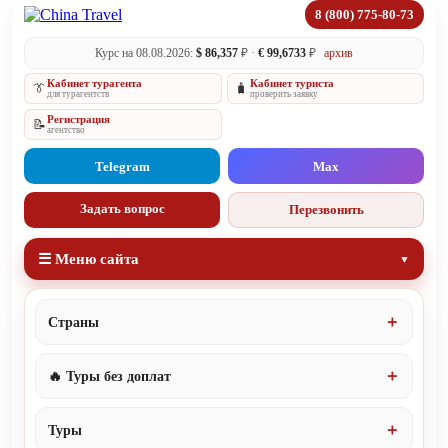
8 (800) 775-80-73
Курс на 08.08.2026:
$ 86,357
₽ ·
€ 99,6733
₽
архив
Кабинет турагента
Кабинет туриста
👔
🧳
для турагентств
проверить заявку
Регистрация
📝
агентство
Telegram
Max
Задать вопрос
Перезвонить
☰ Меню сайта
Страны
🔥 Туры без доплат
Туры