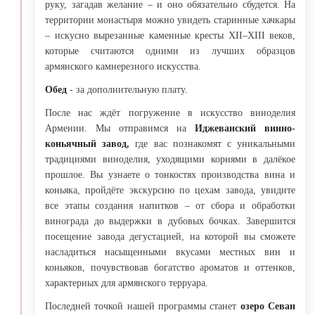
руку, загадав желание – и оно обязательно сбудется. На
территории монастыря можно увидеть старинные хачкары
– искусно вырезанные каменные кресты XII–XIII веков,
которые считаются одними из лучших образцов
армянского камнерезного искусства.
Обед
- за дополнительную плату.
После нас ждёт погружение в искусство виноделия
Армении. Мы отправимся на
Иджеванский винно-
коньячный завод,
где вас познакомят с уникальными
традициями виноделия, уходящими корнями в далёкое
прошлое. Вы узнаете о тонкостях производства вина и
коньяка, пройдёте экскурсию по цехам завода, увидите
все этапы создания напитков – от сбора и обработки
винограда до выдержки в дубовых бочках. Завершится
посещение завода дегустацией, на которой вы сможете
насладиться насыщенными вкусами местных вин и
коньяков, почувствовав богатство ароматов и оттенков,
характерных для армянского терруара.
Последней точкой нашей программы станет
озеро Севан