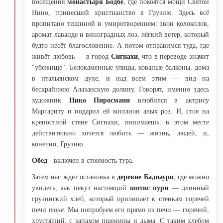
посещения
монастыря Бодбе
, где покоятся мощи Святой
Нино, принесшей христианство в Грузию. Здесь всё
пропитано тишиной и умиротворением: звон колоколов,
аромат лаванде и виноградных лоз, лёгкий ветер, который
будто несёт благословение. А потом отправимся туда, где
живёт любовь — в город
Сигнахи
, что в переводе значит
"убежище". Белокаменные улицы, кованые балконы, дома
в итальянском духе, и над всем этим — вид на
бескрайнюю Алазанскую долину. Говорят, именно здесь
художник
Нико Пиросмани
влюбился в актрису
Маргариту и подарил ей миллион алых роз. И, стоя на
крепостной стене Сигнахи, понимаешь: в этом месте
действительно хочется любить — жизнь, людей, и,
конечно, Грузию.
Обед
- включен в стоимость тура.
Затем нас ждёт остановка в
деревне Бадиаури
, где можно
увидеть, как пекут настоящий
шотис пури
— длинный
грузинский хлеб, который прилипает к стенкам горячей
печи
тоне
. Мы попробуем его прямо из печи — горячий,
хрустящий, с запахом пшеницы и дыма. С таким хлебом