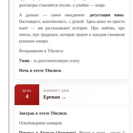
разговоры становятся теплее, а улыбки — шире.
А дальше — самое ожидаемое:
дегустация вина
.
Настоящего, кахетинского, с душой. Здесь вино не просто
пьют — им рассказывают истории. Про любовь, про
землю, про традиции, которые хранят в каждом глиняном
кувшине
квеври
.
Возвращение в Тбилиси.
Ужин
- за дополнительную плату.
Ночь в отеле Тбилиси.
ДЕНЬ
МАРШРУТ ДНЯ
4
Ереван
Завтрак в отеле Тбилиси.
Освобождение номеров.
Переезд в Ереван (Армения).
Время в пути - около 5