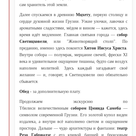
сам хранитель этой земли.
Далее спускаемся в древнюю
Мцхету
, первую столицу и
сердце духовной жизни Грузии. Узкие улочки, лавочки с
ароматными сладостями, мёдом и вином — кажется, здесь
время идёт медленнее. Главная святыня города —
собор
Светицховели
, или "Животворящий столп". По
преданию, именно здесь покоится
Хитон Иисуса Христа
.
Внутри собора — полумрак, мерцание свечей, фрески XI
века и удивительное ощущение тишины, будто сам воздух
наполнен молитвой. Здесь каждый загадывает своё
желание — и, говорят, в Светицховели оно обязательно
сбывается.
Обед
- за дополнительную плату.
Продолжаем экскурсию по
Тбилиси величественным
собором Цминда Самеба
—
символом современной Грузии. Его золотой купол виден
издалека, а внутри всё наполнено светом и ощущением
простора. Дальше — чудо архитектуры и фантазии:
театр
Резо Габриадзе
с его кривой башней и бронзовым