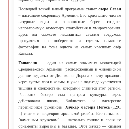
Последней точкой нашей программы станет
озеро Севан
– настоящее сокровище Армении. Его кристально чистые
лазурные воды и живописные берега создают
неповторимую атмосферу спокойствия и умиротворения.
Здесь вы сможете насладиться свежим воздухом,
прогуляться по побережью и сделать памятные
фотографии на фоне одного из самых красивых озёр
Кавказа.
Гошаванк
— один из самых значимых монастырей
Средневековой Армении, расположенный в живописной
долине недалеко от Дилижана. Дорога к нему проходит
через густые леса и холмы, и уже на подъезде чувствуется
тишина и спокойствие, которыми славится этот регион.
Гошаванк быстро стал центром культуры: здесь
действовали школа, библиотека и мастерские
переписчиков рукописей.
Хачкар мастера Погоса
(1291
г.) считается шедевром армянской резьбы. Его называют
"каменным кружевом" — настолько тонкие и сложные
орнаменты вырезаны в базальте. Этот хачкар — символ