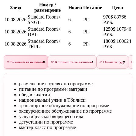
Номер /
Заезд
Ночей
Питание
Цена
размещение
Standard Room /
970$
83766
10.08.2026
6
PP
SNGL
РУБ.
Standard Room /
1250$
107946
10.08.2026
6
PP
DBL
РУБ.
Standard Room /
1860$
160624
10.08.2026
6
PP
TRPL
РУБ.
✅ В стоимость включено
✅ В стоимость не включено
✅ Отели по туру
✅ 
размещение в отелях по программе
питание по программе: завтраки
обед в кахетии
национальный ужин в Тбилиси
транспортное обслуживание по программе
экскурсионное обслуживание по программе
услуги русскоговорящего гида
дегустации по программе
мастер-класс по программе