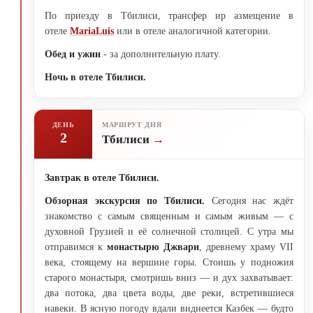
По приезду в Тбилиси, трансфер ир азмещение в
отеле
MariaLuis
или в отеле аналогичной категории.
Обед и ужин
- за дополнительную плату.
Ночь в отеле Тбилиси.
ДЕНЬ
МАРШРУТ ДНЯ
2
Тбилиси
Завтрак в отеле Тбилиси.
Обзорная экскурсия по Тбилиси.
Сегодня нас ждёт
знакомство с самым священным и самым живым — с
духовной Грузией и её солнечной столицей. С утра мы
отправимся к
монастырю Джвари
, древнему храму VII
века, стоящему на вершине горы. Стоишь у подножия
старого монастыря, смотришь вниз — и дух захватывает:
два потока, два цвета воды, две реки, встретившиеся
навеки. В ясную погоду вдали виднеется Казбек — будто