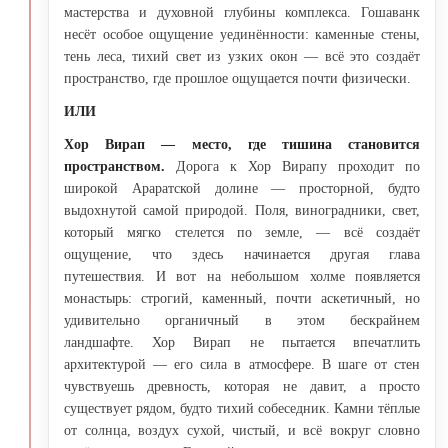
мастерства и духовной глубины комплекса. Гошаванк
несёт особое ощущение уединённости: каменные стены,
тень леса, тихий свет из узких окон — всё это создаёт
пространство, где прошлое ощущается почти физически.
ИЛИ
Хор Вирап — место, где тишина становится
пространством.
Дорога к Хор Вирапу проходит по
широкой Араратской долине — просторной, будто
выдохнутой самой природой. Поля, виноградники, свет,
который мягко стелется по земле, — всё создаёт
ощущение, что здесь начинается другая глава
путешествия. И вот на небольшом холме появляется
монастырь: строгий, каменный, почти аскетичный, но
удивительно органичный в этом бескрайнем
ландшафте. Хор Вирап не пытается впечатлить
архитектурой — его сила в атмосфере. В шаге от стен
чувствуешь древность, которая не давит, а просто
существует рядом, будто тихий собеседник. Камни тёплые
от солнца, воздух сухой, чистый, и всё вокруг словно