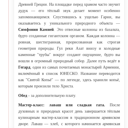
Древней Греции. На площадке перед храмом часто звучит
дудук — его тёплый звук делает момент особенно
запоминающимся. Спустившись к ущелью Гарни, вы
оказываетесь у уникального природного объекта —
Симфония Камней
. Это отвесные колонны из базальта,
будто созданные гигантским органом. Каждая колонна —
ровная, шестигранная, прорисованная как строгая
геометрия природы. Гул реки Азат внизу и холодные
каменные "трубы" вокруг создают ощущение, будто вы
вошли в огромный природный собор. Далее путь ведёт в
Гегард
, один из самых почитаемых монастырей Армении,
включённый в список ЮНЕСКО. Название переводится
как "Святой Копьё" — по легенде, здесь хранили копьё,
которым пронзили тело Христа.
Обед
- за дополнительную плату.
Мастер-класс: лаваш или сладкая гата.
После
духовных и природных красот день завершается тёплым
кулинарным мастер-классом в традиционном армянском
дворе. Лаваш — хлеб, с которого начинается армянская