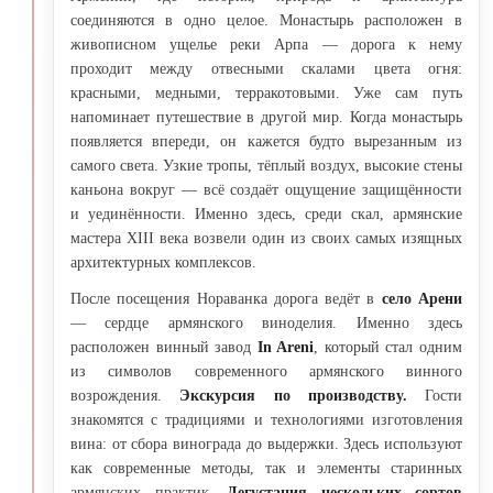
соединяются в одно целое. Монастырь расположен в
живописном ущелье реки Арпa — дорога к нему
проходит между отвесными скалами цвета огня:
красными, медными, терракотовыми. Уже сам путь
напоминает путешествие в другой мир. Когда монастырь
появляется впереди, он кажется будто вырезанным из
самого света. Узкие тропы, тёплый воздух, высокие стены
каньона вокруг — всё создаёт ощущение защищённости
и уединённости. Именно здесь, среди скал, армянские
мастера XIII века возвели один из своих самых изящных
архитектурных комплексов.
После посещения Нораванка дорога ведёт в
село Арени
— сердце армянского виноделия. Именно здесь
расположен винный завод
In Areni
, который стал одним
из символов современного армянского винного
возрождения.
Экскурсия по производству.
Гости
знакомятся с традициями и технологиями изготовления
вина: от сбора винограда до выдержки. Здесь используют
как современные методы, так и элементы старинных
армянских практик.
Дегустация нескольких сортов