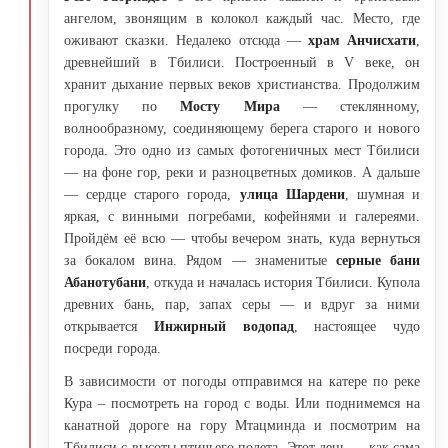
ангелом, звонящим в колокол каждый час. Место, где
оживают сказки. Недалеко отсюда —
храм Анчисхати
,
древнейший в Тбилиси. Построенный в V веке, он
хранит дыхание первых веков христианства. Продолжим
прогулку по
Мосту Мира
— стеклянному,
волнообразному, соединяющему берега старого и нового
города. Это одно из самых фотогеничных мест Тбилиси
— на фоне гор, реки и разноцветных домиков. А дальше
— сердце старого города,
улица Шардени
, шумная и
яркая, с винными погребами, кофейнями и галереями.
Пройдём её всю — чтобы вечером знать, куда вернуться
за бокалом вина. Рядом — знаменитые
серные бани
Абанотубани
, откуда и началась история Тбилиси. Купола
древних бань, пар, запах серы — и вдруг за ними
открывается
Инжирный водопад
, настоящее чудо
посреди города.
В зависимости от погоды отправимся на катере по реке
Кура – посмотреть на город с воды. Или поднимемся на
канатной дороге на гору Мтацминда и посмотрим на
Тбилиси с высоты птичьего полета. Этот день — как сама