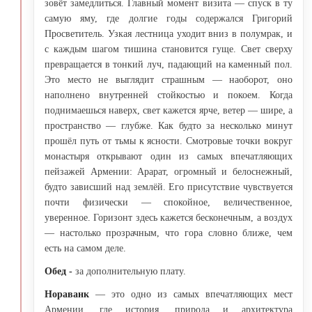
зовёт замедлиться. Главный момент визита — спуск в ту
самую яму, где долгие годы содержался Григорий
Просветитель. Узкая лестница уходит вниз в полумрак, и
с каждым шагом тишина становится гуще. Свет сверху
превращается в тонкий луч, падающий на каменный пол.
Это место не выглядит страшным — наоборот, оно
наполнено внутренней стойкостью и покоем. Когда
поднимаешься наверх, свет кажется ярче, ветер — шире, а
пространство — глубже. Как будто за несколько минут
прошёл путь от тьмы к ясности. Смотровые точки вокруг
монастыря открывают один из самых впечатляющих
пейзажей Армении: Арарат, огромный и белоснежный,
будто зависший над землёй. Его присутствие чувствуется
почти физически — спокойное, величественное,
уверенное. Горизонт здесь кажется бесконечным, а воздух
— настолько прозрачным, что гора словно ближе, чем
есть на самом деле.
Обед -
за дополнительную плату.
Нораванк
— это одно из самых впечатляющих мест
Армении, где история, природа и архитектура