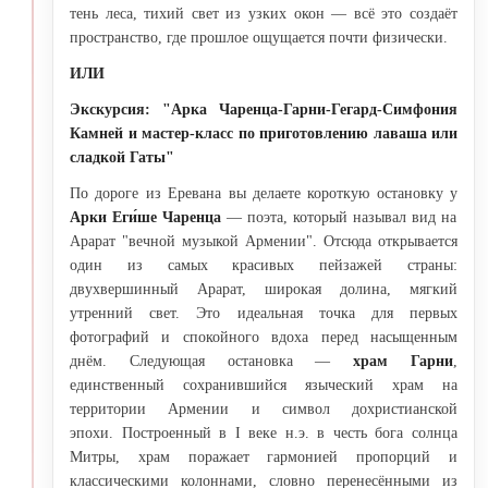
тень леса, тихий свет из узких окон — всё это создаёт
пространство, где прошлое ощущается почти физически.
ИЛИ
Экскурсия: "Арка Чаренца-Гарни-Гегард-Симфония
Камней и мастер-класс по приготовлению лаваша или
сладкой Гаты"
По дороге из Еревана вы делаете короткую остановку у
Арки Еги́ше Чаренца
— поэта, который называл вид на
Арарат "вечной музыкой Армении". Отсюда открывается
один из самых красивых пейзажей страны:
двухвершинный Арарат, широкая долина, мягкий
утренний свет. Это идеальная точка для первых
фотографий и спокойного вдоха перед насыщенным
днём. Следующая остановка —
храм Гарни
,
единственный сохранившийся языческий храм на
территории Армении и символ дохристианской
эпохи. Построенный в I веке н.э. в честь бога солнца
Митры, храм поражает гармонией пропорций и
классическими колоннами, словно перенесёнными из