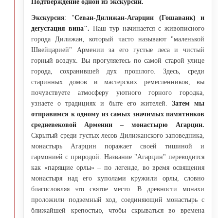
Подтверждение одной из экскурсий.
Экскурсия
: "
Севан-Дилижан-Агарцин (Гошаванк) и
дегустация вина".
Наш тур начинается с живописного
города Дилижан, который часто называют "маленькой
Швейцарией" Армении за его густые леса и чистый
горный воздух. Вы прогуляетесь по самой старой улице
города, сохранившей дух прошлого. Здесь, среди
старинных домов и мастерских ремесленников, вы
почувствуете атмосферу уютного горного городка,
узнаете о традициях и быте его жителей.
Затем мы
отправимся к одному из самых значимых памятников
средневековой Армении – монастырю Агарцин.
Скрытый среди густых лесов Дилижанского заповедника,
монастырь Агарцин поражает своей тишиной и
гармонией с природой. Название "Агарцин" переводится
как «парящие орлы» – по легенде, во время освящения
монастыря над его куполами кружили орлы, словно
благословляя это святое место. В древности монахи
проложили подземный ход, соединяющий монастырь с
ближайшей крепостью, чтобы скрываться во времена