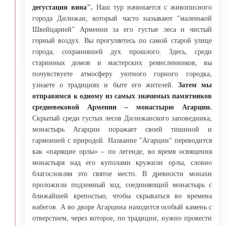
дегустация вина".
Наш тур начинается с живописного
города Дилижан, который часто называют "маленькой
Швейцарией" Армении за его густые леса и чистый
горный воздух. Вы прогуляетесь по самой старой улице
города, сохранившей дух прошлого. Здесь, среди
старинных домов и мастерских ремесленников, вы
почувствуете атмосферу уютного горного городка,
узнаете о традициях и быте его жителей.
Затем мы
отправимся к одному из самых значимых памятников
средневековой Армении – монастырю Агарцин.
Скрытый среди густых лесов Дилижанского заповедника,
монастырь Агарцин поражает своей тишиной и
гармонией с природой. Название "Агарцин" переводится
как «парящие орлы» – по легенде, во время освящения
монастыря над его куполами кружили орлы, словно
благословляя это святое место. В древности монахи
проложили подземный ход, соединяющий монастырь с
ближайшей крепостью, чтобы скрываться во времена
набегов. А во дворе Агарцина находится особый камень с
отверстием, через которое, по традиции, нужно провести