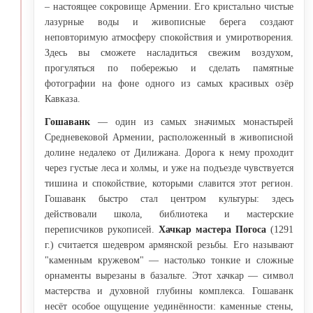
– настоящее сокровище Армении. Его кристально чистые
лазурные воды и живописные берега создают
неповторимую атмосферу спокойствия и умиротворения.
Здесь вы сможете насладиться свежим воздухом,
прогуляться по побережью и сделать памятные
фотографии на фоне одного из самых красивых озёр
Кавказа.
Гошаванк
— один из самых значимых монастырей
Средневековой Армении, расположенный в живописной
долине недалеко от Дилижана. Дорога к нему проходит
через густые леса и холмы, и уже на подъезде чувствуется
тишина и спокойствие, которыми славится этот регион.
Гошаванк быстро стал центром культуры: здесь
действовали школа, библиотека и мастерские
переписчиков рукописей.
Хачкар мастера Погоса
(1291
г.) считается шедевром армянской резьбы. Его называют
"каменным кружевом" — настолько тонкие и сложные
орнаменты вырезаны в базальте. Этот хачкар — символ
мастерства и духовной глубины комплекса. Гошаванк
несёт особое ощущение уединённости: каменные стены,