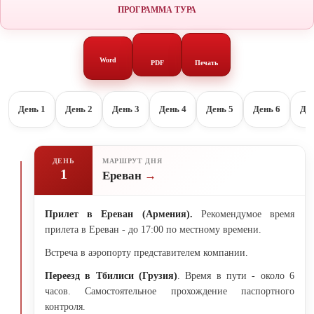
ПРОГРАММА ТУРА
Word
PDF
Печать
День 1
День 2
День 3
День 4
День 5
День 6
Ден
ДЕНЬ
МАРШРУТ ДНЯ
1
Ереван
Прилет в Ереван (Армения).
Рекомендумое время
прилета в Ереван - до 17:00 по местному времени.
Встреча в аэропорту представителем компании.
Переезд в Тбилиси (Грузия)
. Время в пути - около 6
часов. Самостоятельное прохождение паспортного
контроля.