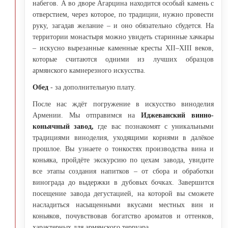
набегов. А во дворе Агарцина находится особый камень с
отверстием, через которое, по традиции, нужно провести
руку, загадав желание – и оно обязательно сбудется. На
территории монастыря можно увидеть старинные хачкары
– искусно вырезанные каменные кресты XII–XIII веков,
которые считаются одними из лучших образцов
армянского камнерезного искусства.
Обед
- за дополнительную плату.
После нас ждёт погружение в искусство виноделия
Армении. Мы отправимся на
Иджеванский винно-
коньячный завод,
где вас познакомят с уникальными
традициями виноделия, уходящими корнями в далёкое
прошлое. Вы узнаете о тонкостях производства вина и
коньяка, пройдёте экскурсию по цехам завода, увидите
все этапы создания напитков – от сбора и обработки
винограда до выдержки в дубовых бочках. Завершится
посещение завода дегустацией, на которой вы сможете
насладиться насыщенными вкусами местных вин и
коньяков, почувствовав богатство ароматов и оттенков,
характерных для армянского терруара.