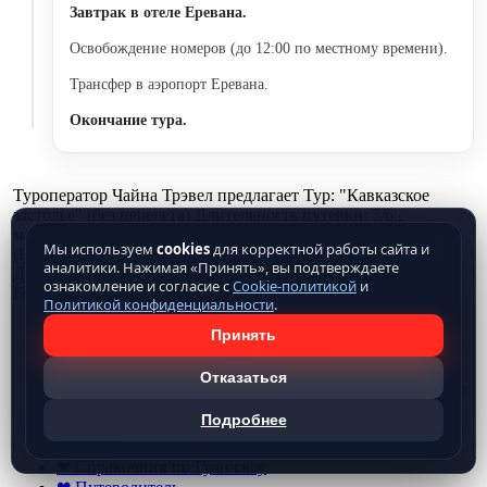
Завтрак в отеле Еревана.
Освобождение номеров (до 12:00 по местному времени).
Трансфер в аэропорт Еревана.
Окончание тура.
Туроператор Чайна Трэвел предлагает Тур: "Кавказское
застолье" (без перелета) Длительность путевки: 7/6 ,
маршрут: Ереван (Армения)-Тбилиси (Грузия)-Мцхета
Мы используем
cookies
для корректной работы сайта и
(Грузия)-Кахетия (Грузия)-Ереван (Армения)-Севан,
аналитики. Нажимая «Принять», вы подтверждаете
Дилижан, Агарцин (Армения)/Нораванк (Армения)/Гарни,
ознакомление и согласие с
Cookie-политикой
и
Гегерд -Ереван (Армения)(Армения)-, виза: не требуется.
Политикой конфиденциальности
.
Чтобы купить тур, вы можете забронировать его на
Принять
сайте или позвонить по телефонам
8 (800) 775-80-73.
Отказаться
Посмотреть все
туры в Армению
на 2026 г. Вы можете
на сайте.
Подробнее
❤ Блог
❤ Справочник по Гуанчжоу