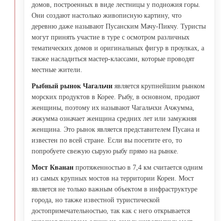
домов, построенных в виде лестницы у подножия горы.
Они создают настолько живописную картину, что
деревню даже называют Пусанским Мачу-Пикчу. Туристы
могут принять участие в туре с осмотром различных
тематических домов и оригинальных фигур в проулках, а
также насладиться мастер-классами, которые проводят
местные жители.
Рыбный рынок Чагальчи
является крупнейшим рынком
морских продуктов в Корее. Рыбу, в основном, продают
женщины, поэтому их называют Чагальчхи Ачжумма,
ачжумма означает женщина средних лет или замужняя
женщина. Это рынок является представителем Пусана и
известен по всей стране. Если вы посетите его, то
попробуете свежую сырую рыбу прямо на рынке.
Мост Кванан
протяженностью в 7,4 км считается одним
из самых крупных мостов на территории Кореи. Мост
является не только важным объектом в инфраструктуре
города, но также известной туристической
достопримечательностью, так как с него открывается