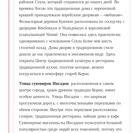
районов Сеула, который сохранился до наших дней. Во
времена Чосон эти традиционные дома с черепичной
крышей принадлежали корейским дворянам – «янбанам».
Фольклорная деревня Букчхон расположена по соседству с
дворцами Кёнбоккун и Чхандоккун и королевской
усыпальницей Чонмё. Она появилась здесь практически
одновременно с основанием Сеула более чем шесть
столетий назад. Дома дворян в традиционном стиле
дошли до нас практически в неизменном виде. Здесь
открыты Центр традиционной культуры и рестораны
традиционной кухни, посетив которые, можно
погрузиться в атмосферу старой Кореи.
Улица сувениров Инсадон
, расположенная в самом
центре города, храня древние традиции Кореи, имеет
особую ценность. Улица Инсадон – это широкая
прогулочная дорога, с многочисленными переулками по
обеим сторонам. Внутри этих переулков расположены
галереи, традиционные рестораны, чайные дома и кафе.
Сувенирные магазины на Инсадоне пользуются большой
популярностью среди людей всех поколений, потому что