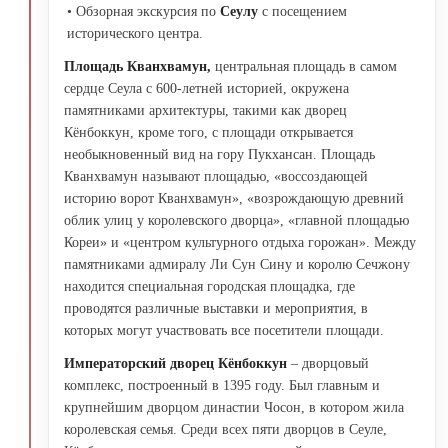
• Обзорная экскурсия по
Сеулу
с посещением
исторического центра.
Площадь Кванхвамун,
центральная площадь в самом
сердце Сеула с 600-летней историей, окружена
памятниками архитектуры, такими как дворец
Кёнбоккун, кроме того, с площади открывается
необыкновенный вид на гору Пукхансан. Площадь
Кванхвамун называют площадью, «воссоздающей
историю ворот Кванхвамун», «возрождающую древний
облик улиц у королевского дворца», «главной площадью
Кореи» и «центром культурного отдыха горожан». Между
памятниками адмиралу Ли Сун Сину и королю Сечжону
находится специальная городская площадка, где
проводятся различные выставки и мероприятия, в
которых могут участвовать все посетители площади.
Императорский дворец Кёнбоккун
– дворцовый
комплекс, построенный в 1395 году. Был главным и
крупнейшим дворцом династии Чосон, в котором жила
королевская семья. Среди всех пяти дворцов в Сеуле,