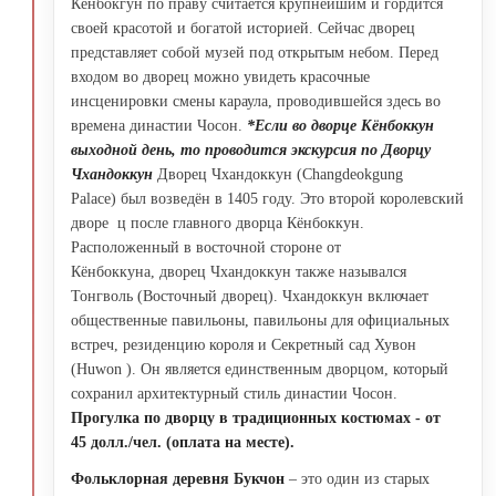
Кёнбокгун по праву считается крупнейшим и гордится
своей красотой и богатой историей. Сейчас дворец
представляет собой музей под открытым небом. Перед
входом во дворец можно увидеть красочные
инсценировки смены караула, проводившейся здесь во
времена династии Чосон.
*Если во дворце Кёнбоккун
выходной день, то проводится экскурсия по Дворцу
Чхандоккун
Дворец Чхандоккун (Changdeokgung
Palace) был возведён в 1405 году. Это второй королевский
дворе ц после главного дворца Кёнбоккун.
Расположенный в восточной стороне от
Кёнбоккуна, дворец Чхандоккун также назывался
Тонгволь (Восточный дворец). Чхандоккун включает
общественные павильоны, павильоны для официальных
встреч, резиденцию короля и Секретный сад Хувон
(Huwon ). Он является единственным дворцом, который
сохранил архитектурный стиль династии Чосон.
Прогулка по дворцу в традиционных костюмах - от
45 долл./чел. (оплата на месте).
Фольклорная деревня Букчон
– это один из старых