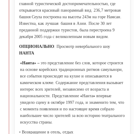
главной туристической достопримечательностью, где
открывается красивый панорамный вид. 236,7 метровая
башня Сеула построена на высоты 243м на горе Намсан.
Известна, как лучшая башня в Азии. После 30 лет
преданной поддержки туристов, была перестроена 9
декабря 2005 года с великолепным новым видом.
ОПЦИОНАЛЬНО
: Просмотр невербального шоу
НАНТА
«Нанта» –
это представление без слов, которое строится
на основе корейских традиционных ритмов самульнори,
все события происходят на кухне и описываются в
камическом ключе. Содержание представления вызывает
интерес всех зрителей, независимо от возраста и
национальности. Представление
«
Нанта
»
впервые
увидело сцену в октябре 1997 года, и знаменито тем, что
с момента появления и по настоящее время собрало
наибольшее число зрителей за всю историю театрального
искусства страны.
• Возвращение в отель, отдых