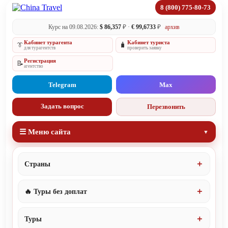
8 (800) 775-80-73
Курс на 09.08.2026:
$ 86,357
₽ ·
€ 99,6733
₽
архив
Кабинет турагента
Кабинет туриста
👔
🧳
для турагентств
проверить заявку
Регистрация
📝
агентство
Telegram
Max
Задать вопрос
Перезвонить
☰ Меню сайта
Страны
🔥 Туры без доплат
Туры