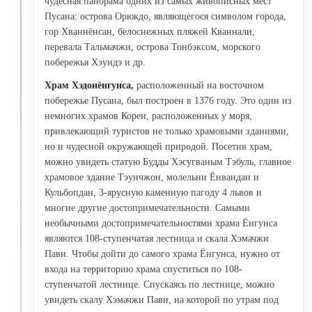
чудесная панорама одних из самых живописных мест
Пусана: острова Орюкдо, являющегося символом города,
гор Хваннёнсан, белоснежных пляжей Кваннали,
перевала Тальмачжи, острова Тонбэксом, морского
побережья Хэундэ и др.
Храм Хэдонёнгунса,
расположенный на восточном
побережье Пусана, был построен в 1376 году. Это один из
немногих храмов Кореи, расположенных у моря,
привлекающий туристов не только храмовыми зданиями,
но и чудесной окружающей природой. Посетив храм,
можно увидеть статую Будды Хэсугваным Тэбуль, главное
храмовое здание Тэунчжон, молельни Ёнвандан и
Кульбопдан, 3-ярусную каменную пагоду 4 львов и
многие другие достопримечательности. Самыми
необычными достопримечательностями храма Ёнгунса
являются 108-ступенчатая лестница и скала Хэмачжи
Пави. Чтобы дойти до самого храма Ёнгунса, нужно от
входа на территорию храма спуститься по 108-
ступенчатой лестнице. Спускаясь по лестнице, можно
увидеть скалу Хэмачжи Пави, на которой по утрам под