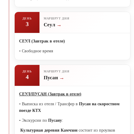
ДЕНЬ
МАРШРУТ ДНЯ
3
Сеул
СЕУЛ (Завтрак в отеле)
• Свободное время
ДЕНЬ
МАРШРУТ ДНЯ
4
Пусан
СЕУЛ/ПУСАН
(
Завтрак в отеле
)
• Выписка из отеля / Трансфер в
Пусан на скоростном
поезде КТХ
• Экскурсии по
Пусану
:
Культурная деревня Камчхон
состоит из проулков