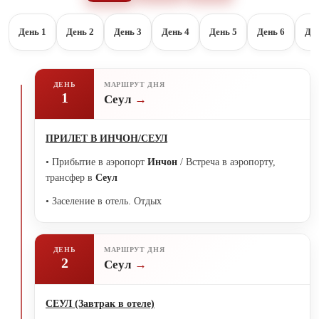
День 1
День 2
День 3
День 4
День 5
День 6
Ден
ДЕНЬ
МАРШРУТ ДНЯ
1
Сеул
ПРИЛЕТ В ИНЧОН/СЕУЛ
• Прибытие в аэропорт
Инчон
/ Встреча в аэропорту,
трансфер в
Сеул
• Заселение в отель. Отдых
ДЕНЬ
МАРШРУТ ДНЯ
2
Сеул
СЕУЛ (Завтрак в отеле)