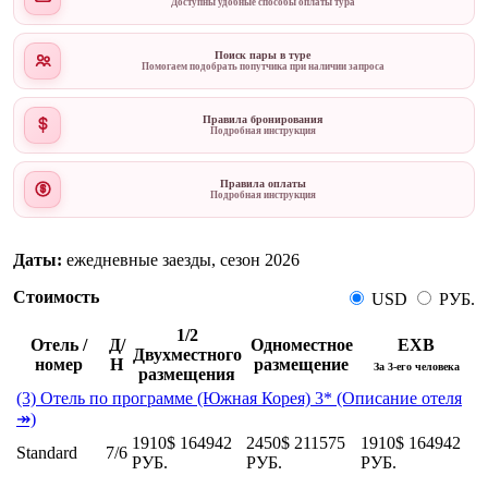
Доступны удобные способы оплаты тура
Поиск пары в туре
Помогаем подобрать попутчика при наличии запроса
Правила бронирования
Подробная инструкция
Правила оплаты
Подробная инструкция
Даты:
ежедневные заезды, сезон 2026
Стоимость
USD
РУБ.
1/2
Отель /
Д/
Одноместное
EXB
Двухместного
номер
Н
размещение
За 3-его человека
размещения
(3) Отель по программе (Южная Корея) 3* (Описание отеля
↠)
1910$
164942
2450$
211575
1910$
164942
Standard
7/6
РУБ.
РУБ.
РУБ.