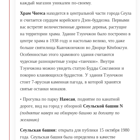
каждый магазин уникален по-своему.
Храм Чогеса
находится в центральной части города Сеула
и считается сердцем корейского Дзен-буддизма. Первыми
вас встретят величественные древние деревья, растущие
на территории храма. Здание Тэунчжон было построено в
центре храма в 1938 году и настолько велико, что даже
больше святилища Кынчжончжон во Дворце Кёнбокгун.
Особенностью этого храмового здания считаются
чудесные разноцветные узоры «танчхон». Внутри
Тэунчжона можно увидеть статую Будды Сокгамони и
покорно кланяющихся буддистов. У здания Тэунчжон
стоит 7-ярусная каменная пагода, в которой хранятся
святые останки монахов.
• Прогулка по парку
Намсан
, поднятие по канатной
дороге, вид на город у обзорной
Сеульской башни N
(поднятие наверх на обзорную башню за доплату по
желанию)
Сеульская башня:
открыта для публики 15 октября 1980
года. Сеульская башня была определена в качестве